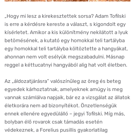
„Hogy mi lesz a kirekesztettek sorsa? Adam Tofilski
is erre a kérdésre kereste a választ, s kigondolt egy
kísérletet. Amikor a kis különítmény nekilátott a lyuk
betömésének, a kutató egy homokkal teli tartályba
egy homokkal teli tartályba költöztette a hangyákat,
ahonnan nem volt esélyük megszabadulni. Másnap
reggel a kéttucatnyi hangyából alig hat volt életben.
Az „áldozatjárásra” valószínűleg az öreg és beteg
egyedek kárhoztatnak, amelyeknek amúgy is meg
vannak számlálva napjaik, bár ez a vizsgálat az állatok
életkorára nem ad bizonyítékot. Önzetlenségük
ennek ellenére egyedülálló – jegyi Tofilski. Míg más,
bolyban élő rovarok csak támadás esetén
védekeznek, a Forelius pusillis gyakorlatilag