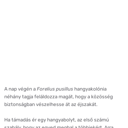
A nap végén a
Forelius pusillus
hangyakolónia
néhány tagja feláldozza magát, hogy a közösség
biztonságban vészelhesse át az éjszakát.
Ha támadás ér egy hangyabolyt, az első számú
szabály, hogy az egyed meghal a többiekért. Arra