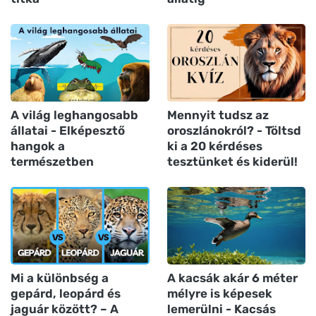
A világ leghangosabb
Mennyit tudsz az
állatai - Elképesztő
oroszlánokról? - Töltsd
hangok a
ki a 20 kérdéses
természetben
tesztünket és kiderül!
Mi a különbség a
A kacsák akár 6 méter
gepárd, leopárd és
mélyre is képesek
jaguár között? – A
lemerülni - Kacsás