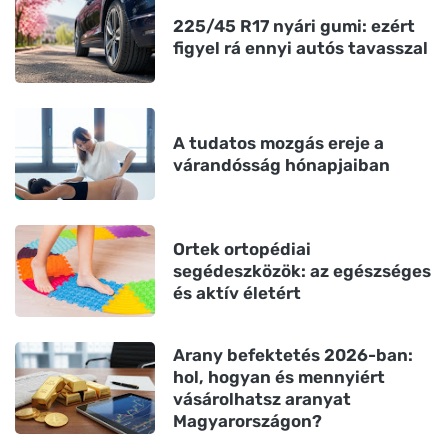
225/45 R17 nyári gumi: ezért
figyel rá ennyi autós tavasszal
A tudatos mozgás ereje a
várandósság hónapjaiban
Ortek ortopédiai
segédeszközök: az egészséges
és aktív életért
Arany befektetés 2026-ban:
hol, hogyan és mennyiért
vásárolhatsz aranyat
Magyarországon?