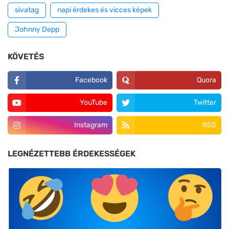
sivatag
napi érdekes és vicces képek
Johnny Depp
KÖVETÉS
Facebook
Quora
YouTube
Twitter
Instagram
RSS
LEGNÉZETTEBB ÉRDEKESSÉGEK