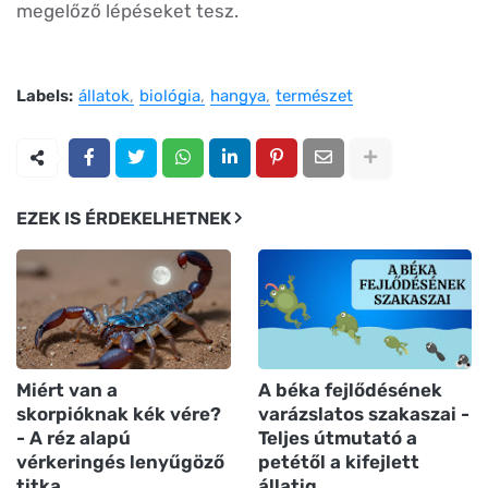
megelőző lépéseket tesz.
Labels:
állatok
biológia
hangya
természet
EZEK IS ÉRDEKELHETNEK
Miért van a
A béka fejlődésének
skorpióknak kék vére?
varázslatos szakaszai -
- A réz alapú
Teljes útmutató a
vérkeringés lenyűgöző
petétől a kifejlett
titka
állatig