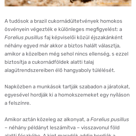
A tudósok a brazil cukornádültetvények homokos
ösvényein végezték e különleges megfigyelést: a
Forelius pusillus
faj képviselői közül éjszakánként
néhány egyed már akkor a biztos halált választja,
amikor a közelben még sehol nincs ellenség, s ezzel
biztosítja a cukornádföldek alatti talaj
alagútrendszereiben élő hangyaboly túlélését.
Napközben a munkások tartják szabadon a járatokat,
egyesével hordják ki a homokszemeket egy nyíláson
a felszínre.
Amikor aztán közeleg az alkonyat, a
Forelius pusillus
– néhány példányt leszámítva – visszavonul föld
alatti fészkébe. A kint maradók addig hordják a