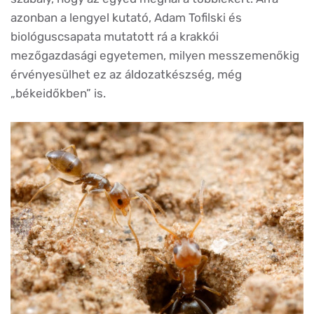
azonban a lengyel kutató, Adam Tofilski és
biológuscsapata mutatott rá a krakkói
mezőgazdasági egyetemen, milyen messzemenőkig
érvényesülhet ez az áldozatkészség, még
„békeidőkben” is.