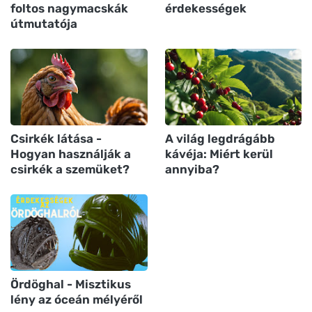
foltos nagymacskák
érdekességek
útmutatója
Csirkék látása -
A világ legdrágább
Hogyan használják a
kávéja: Miért kerül
csirkék a szemüket?
annyiba?
Ördöghal - Misztikus
lény az óceán mélyéről