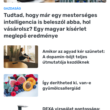
GAZDASÁG
Tudtad, hogy már egy mesterséges
intelligencia is beleszól abba, hol
vásárolsz? Egy magyar kísérlet
meglepő eredménye
Amikor az agyad kér szünetet:
A dopamin-böjt teljes
útmutatója kezdőknek
Így derítheted ki, van-e
gyümölcsallergiád
DEXA vizsgálat pontossága: