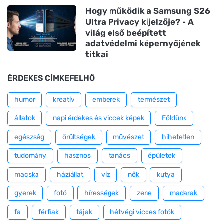
Hogy működik a Samsung S26
Ultra Privacy kijelzője? - A
világ első beépített
adatvédelmi képernyőjének
titkai
ÉRDEKES CÍMKEFELHŐ
humor
kreatív
emberek
természet
állatok
napi érdekes és viccek képek
Földünk
egészség
őrültségek
művészet
hihetetlen
tudomány
hasznos
tanács
épületek
macska
háziállat
víz
nők
kutya
gyerek
fotó
hírességek
zene
madarak
fa
férfiak
tájak
hétvégi vicces fotók