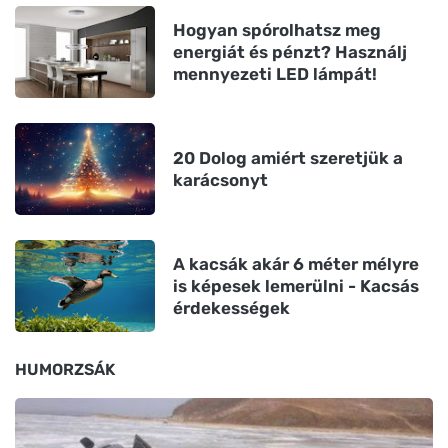
Hogyan spórolhatsz meg
energiát és pénzt? Használj
mennyezeti LED lámpát!
20 Dolog amiért szeretjük a
karácsonyt
A kacsák akár 6 méter mélyre
is képesek lemerülni - Kacsás
érdekességek
HUMORZSÁK