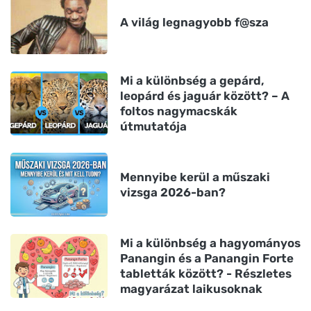
A világ legnagyobb f@sza
Mi a különbség a gepárd,
leopárd és jaguár között? – A
foltos nagymacskák
útmutatója
Mennyibe kerül a műszaki
vizsga 2026-ban?
Mi a különbség a hagyományos
Panangin és a Panangin Forte
tabletták között? - Részletes
magyarázat laikusoknak