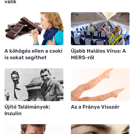
válik
A köhögés ellen a csoki
Újabb Halálos Vírus: A
is sokat segíthet
MERS-ről
Újító Találmányok:
Az a Fránya Visszér
Inzulin