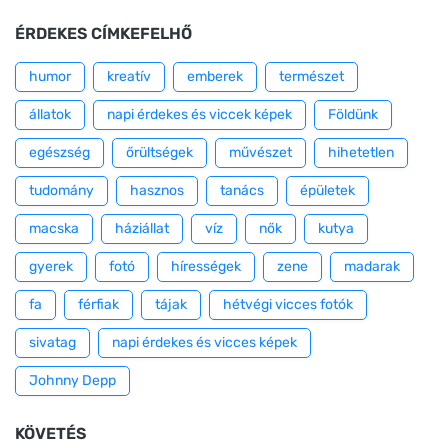
ÉRDEKES CÍMKEFELHŐ
humor
kreatív
emberek
természet
állatok
napi érdekes és viccek képek
Földünk
egészség
őrültségek
művészet
hihetetlen
tudomány
hasznos
tanács
épületek
macska
háziállat
víz
nők
kutya
gyerek
fotó
hírességek
zene
madarak
fa
férfiak
tájak
hétvégi vicces fotók
sivatag
napi érdekes és vicces képek
Johnny Depp
KÖVETÉS