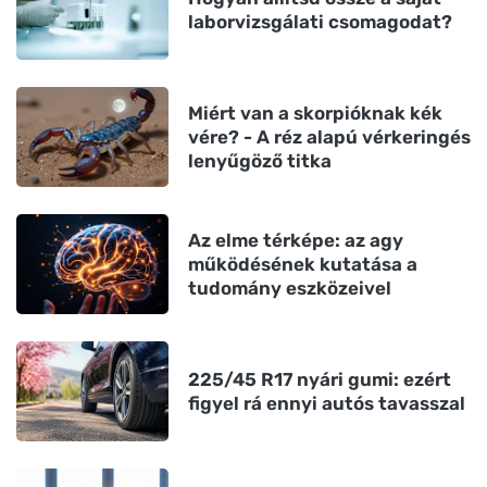
laborvizsgálati csomagodat?
Miért van a skorpióknak kék
vére? - A réz alapú vérkeringés
lenyűgöző titka
Az elme térképe: az agy
működésének kutatása a
tudomány eszközeivel
225/45 R17 nyári gumi: ezért
figyel rá ennyi autós tavasszal