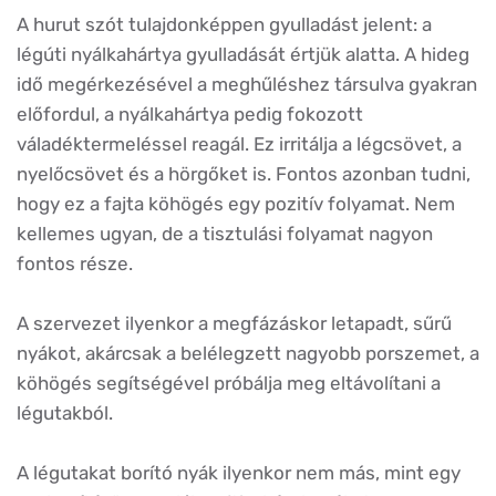
A hurut szót tulajdonképpen gyulladást jelent: a
légúti nyálkahártya gyulladását értjük alatta. A hideg
idő megérkezésével a meghűléshez társulva gyakran
előfordul, a nyálkahártya pedig fokozott
váladéktermeléssel reagál. Ez irritálja a légcsövet, a
nyelőcsövet és a hörgőket is. Fontos azonban tudni,
hogy ez a fajta köhögés egy pozitív folyamat. Nem
kellemes ugyan, de a tisztulási folyamat nagyon
fontos része.
A szervezet ilyenkor a megfázáskor letapadt, sűrű
nyákot, akárcsak a belélegzett nagyobb porszemet, a
köhögés segítségével próbálja meg eltávolítani a
légutakból.
A légutakat borító nyák ilyenkor nem más, mint egy