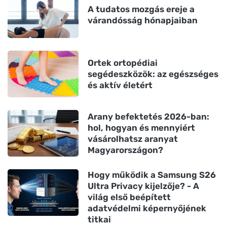
A tudatos mozgás ereje a
várandósság hónapjaiban
Ortek ortopédiai
segédeszközök: az egészséges
és aktív életért
Arany befektetés 2026-ban:
hol, hogyan és mennyiért
vásárolhatsz aranyat
Magyarországon?
Hogy működik a Samsung S26
Ultra Privacy kijelzője? - A
világ első beépített
adatvédelmi képernyőjének
titkai