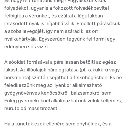
És hogy mit tehetünk még? Fogyasszunk sok
folyadékot, ugyanis a fokozott folyadékbevitel
felhígítja a vérünket, és ezáltal a légutakban
lerakódott nyák is hígabbá válik. Emellett párásítsuk
a szoba levegőjét, így nem szárad ki az orr
nyálkahártyája. Egyszerűen tegyünk fel forrni egy
edényben sós vizet.
A sóoldat forrásával a pára lassan betölti az egész
lakást. Az illóolajok párologtatása (pl. kakukkfű vagy
borsmenta) szintén segíthet a felköhögésben. És ne
feledkezzünk meg az ilyenkor alkalmazható
gyógynövényes kenőcsökről, balzsamokról sem!
Főleg gyermekeknél alkalmazhatunk velük kellemes,
hurutoldó masszírozást.
Ha a tünetek ezek ellenére sem enyhülnek, és a