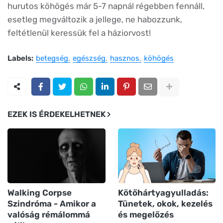
hurutos köhögés már 5-7 napnál régebben fennáll,
esetleg megváltozik a jellege, ne habozzunk,
feltétlenül keressük fel a háziorvost!
Labels:
betegség
egészség
hasznos
köhögés
EZEK IS ÉRDEKELHETNEK
Walking Corpse
Kötőhártyagyulladás:
Szindróma - Amikor a
Tünetek, okok, kezelés
valóság rémálommá
és megelőzés