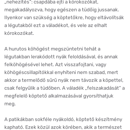
„nehezítés”: csapdába ejti a kórokozókat,
megakadályozva, hogy egészen a tüdőig jussanak.
Ilyenkor van szükség a köptetőkre, hogy eltávolítsák
a légutakból ezt a váladékot, és vele az elhalt
kórokozókat.
A hurutos köhögést megszüntetni tehát a
légutakban lerakódott nyák feloldásával, és annak
felköhögésével lehet. Azt visszafojtani, vagy
köhögéscsillapítókkal enyhíteni nem szabad, mert
akkor a termelődő sűrű nyák nem távozik a köpettel,
csak felgyűlik a tüdőben. A váladék „felszakadását” a
megfelelő köptető alkalmazásával gyorsíthatjuk
meg.
A patikákban sokféle nyákoldó, köptető készítmény
kapható. Ezek közül azok körében, akik a természet