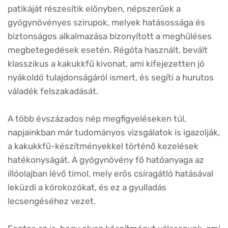
patikáját részesítik előnyben, népszerűek a
gyógynövényes szirupok, melyek hatásossága és
biztonságos alkalmazása bizonyított a meghűléses
megbetegedések esetén. Régóta használt, bevált
klasszikus a kakukkfű kivonat, ami kifejezetten jó
nyákoldó tulajdonságáról ismert, és segíti a hurutos
váladék felszakadását.
A több évszázados nép megfigyeléseken túl,
napjainkban már tudományos vizsgálatok is igazolják,
a kakukkfű-készítményekkel történő kezelések
hatékonyságát. A gyógynövény fő hatóanyaga az
illóolajban lévő timol, mely erős csíragátló hatásával
leküzdi a kórokozókat, és ez a gyulladás
lecsengéséhez vezet.