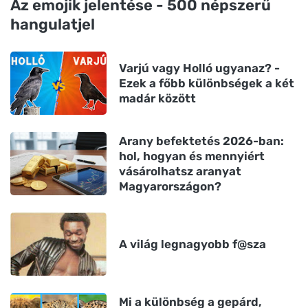
Az emojik jelentése - 500 népszerű
hangulatjel
Varjú vagy Holló ugyanaz? -
Ezek a főbb különbségek a két
madár között
Arany befektetés 2026-ban:
hol, hogyan és mennyiért
vásárolhatsz aranyat
Magyarországon?
A világ legnagyobb f@sza
Mi a különbség a gepárd,