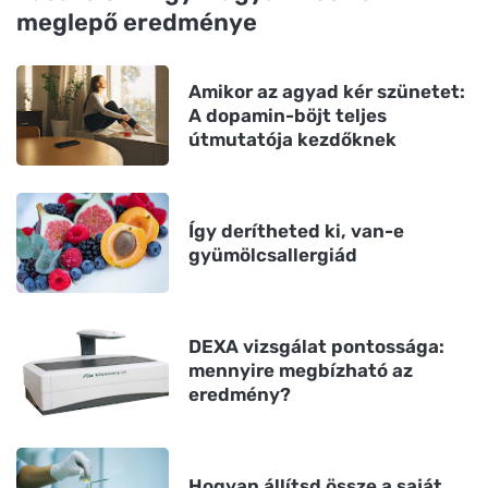
meglepő eredménye
Amikor az agyad kér szünetet:
A dopamin-böjt teljes
útmutatója kezdőknek
Így derítheted ki, van-e
gyümölcsallergiád
DEXA vizsgálat pontossága:
mennyire megbízható az
eredmény?
Hogyan állítsd össze a saját