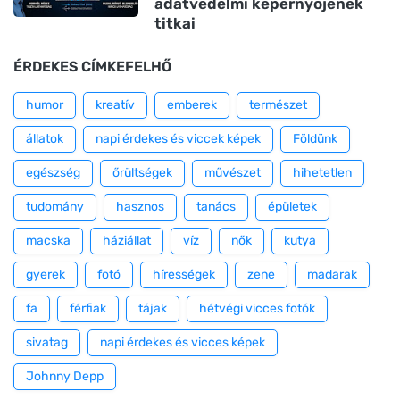
adatvédelmi képernyőjének
titkai
ÉRDEKES CÍMKEFELHŐ
humor
kreatív
emberek
természet
állatok
napi érdekes és viccek képek
Földünk
egészség
őrültségek
művészet
hihetetlen
tudomány
hasznos
tanács
épületek
macska
háziállat
víz
nők
kutya
gyerek
fotó
hírességek
zene
madarak
fa
férfiak
tájak
hétvégi vicces fotók
sivatag
napi érdekes és vicces képek
Johnny Depp