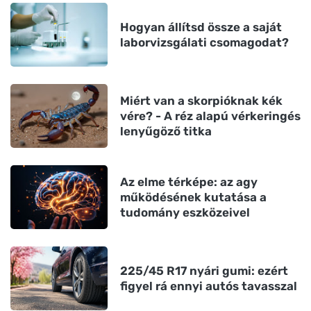
Hogyan állítsd össze a saját
laborvizsgálati csomagodat?
Miért van a skorpióknak kék
vére? - A réz alapú vérkeringés
lenyűgöző titka
Az elme térképe: az agy
működésének kutatása a
tudomány eszközeivel
225/45 R17 nyári gumi: ezért
figyel rá ennyi autós tavasszal