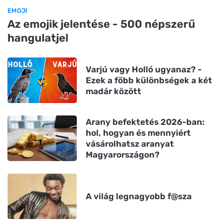
EMOJI
Az emojik jelentése - 500 népszerű
hangulatjel
Varjú vagy Holló ugyanaz? -
Ezek a főbb különbségek a két
madár között
Arany befektetés 2026-ban:
hol, hogyan és mennyiért
vásárolhatsz aranyat
Magyarországon?
A világ legnagyobb f@sza