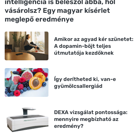
intelligencia is beleszól abba, hol
vásárolsz? Egy magyar kísérlet
meglepő eredménye
Amikor az agyad kér szünetet:
A dopamin-böjt teljes
útmutatója kezdőknek
Így derítheted ki, van-e
gyümölcsallergiád
DEXA vizsgálat pontossága:
mennyire megbízható az
eredmény?