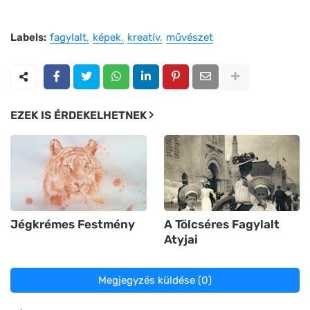
Labels:
fagylalt
képek
kreatív
művészet
EZEK IS ÉRDEKELHETNEK
Jégkrémes Festmény
A Tölcséres Fagylalt
Atyjai
Megjegyzés küldése (0)