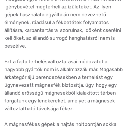
igénybevétel megterheli az ízületeket. Az ilyen
gépek használata egyáltalán nem nevezhető
élménynek, ráadásul a fékbetétek folyamatos
állításra, karbantartásra szorulnak, időként cserélni
kell őket, az állandó surrogó hanghatásról nem is
beszélve.
Ezt a fajta terhelésváltoztatásai módozatot a
nagyobb gyártók nem is alkalmazzák már. Magasabb
árkategóriájú berendezésekben a terhelést egy
úgynevezett mágnesfék biztosítja, úgy, hogy egy,
állandó erősségű mágnesekből kialakított térben
forgatunk egy lendkereket, amelyet a mágnesek
változtatható távolsága fékez.
A mágnesfékes gépek a hajtás holtpontján sokkal