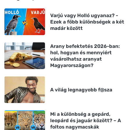
Varjú vagy Holló ugyanaz? -
Ezek a főbb különbségek a két
madár között
Arany befektetés 2026-ban:
hol, hogyan és mennyiért
vásárolhatsz aranyat
Magyarországon?
A világ legnagyobb f@sza
Mi a különbség a gepárd,
leopárd és jaguár között? – A
foltos nagymacskák