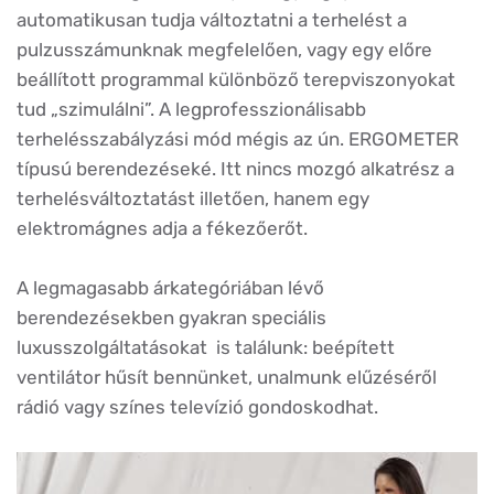
automatikusan tudja változtatni a terhelést a
pulzusszámunknak megfelelően, vagy egy előre
beállított programmal különböző terepviszonyokat
tud „szimulálni”. A legprofesszionálisabb
terhelésszabályzási mód mégis az ún. ERGOMETER
típusú berendezéseké. Itt nincs mozgó alkatrész a
terhelésváltoztatást illetően, hanem egy
elektromágnes adja a fékezőerőt.
A legmagasabb árkategóriában lévő
berendezésekben gyakran speciális
luxusszolgáltatásokat is találunk: beépített
ventilátor hűsít bennünket, unalmunk elűzéséről
rádió vagy színes televízió gondoskodhat.