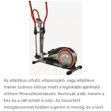
Az elliptikus sífutó, ellipszisjáró, vagy elliptikus
trainer számos előnye miatt a leginkább ajánlható
otthoni fitneszberendezés. Nemcsak a láb, hanem a
kéz és a váll izmait is edzi. Az összetett
mozgássorozat közben a gerinc is mozog, és a test