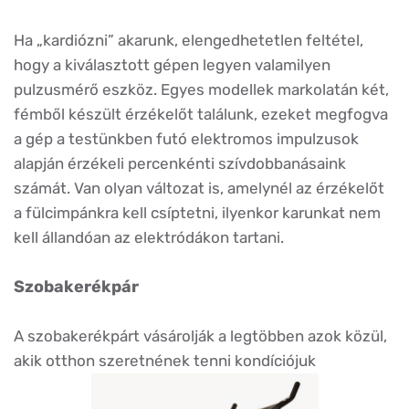
Ha „kardiózni” akarunk, elengedhetetlen feltétel,
hogy a kiválasztott gépen legyen valamilyen
pulzusmérő eszköz. Egyes modellek markolatán két,
fémből készült érzékelőt találunk, ezeket megfogva
a gép a testünkben futó elektromos impulzusok
alapján érzékeli percenkénti szívdobbanásaink
számát. Van olyan változat is, amelynél az érzékelőt
a fülcimpánkra kell csíptetni, ilyenkor karunkat nem
kell állandóan az elektródákon tartani.
Szobakerékpár
A szobakerékpárt vásárolják a legtöbben azok közül,
akik otthon szeretnének tenni kondíciójuk