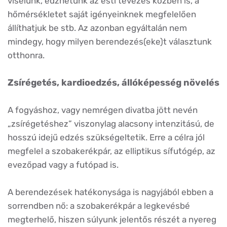
viselünk, edzhetünk az esti tévézés közben is, a
hőmérsékletet saját igényeinknek megfelelően
állíthatjuk be stb. Az azonban egyáltalán nem
mindegy, hogy milyen berendezés(eke)t választunk
otthonra.
Zsírégetés, kardioedzés, állóképesség növelés
A fogyáshoz, vagy nemrégen divatba jött nevén
„zsírégetéshez” viszonylag alacsony intenzitású, de
hosszú idejű edzés szükségeltetik. Erre a célra jól
megfelel a szobakerékpár, az elliptikus sífutógép, az
evezőpad vagy a futópad is.
A berendezések hatékonysága is nagyjából ebben a
sorrendben nő: a szobakerékpár a legkevésbé
megterhelő, hiszen súlyunk jelentős részét a nyereg