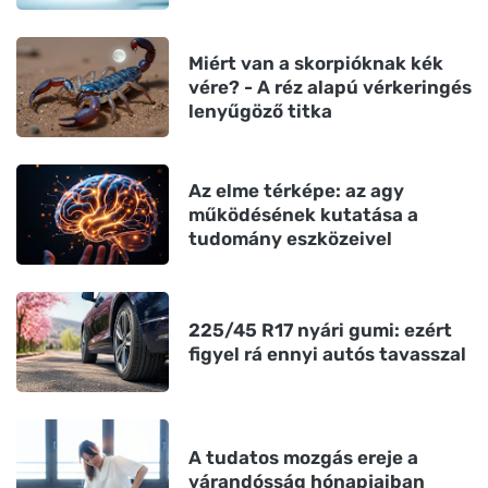
Miért van a skorpióknak kék
vére? - A réz alapú vérkeringés
lenyűgöző titka
Az elme térképe: az agy
működésének kutatása a
tudomány eszközeivel
225/45 R17 nyári gumi: ezért
figyel rá ennyi autós tavasszal
A tudatos mozgás ereje a
várandósság hónapjaiban