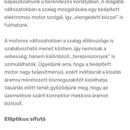
kapaszkodnunk a berendezés korlátjában. A drágább
változatokban a szalag mozgatására egy beépített
elektromos motor szolgál, így „elengedett kézzel” is
futhatunk.
A motoros változatokban a szalag dőlésszöge is
szabályozható menet közben, így nemcsak a
sebesség, hanem különböző „terepviszonyok” is
szimulálhatók. Ügyeljünk arra, hogy a beépített
motor nagy teljesítményű, ezért indításnál a kisebb
áramra méretezett kismegszakítót kioldhatja.
Vásárlás előtt tehát győződjünk meg, hogy az
üzemelésre szánt konnektor mekkora áramot
biztosít.
Elliptikus sífutó