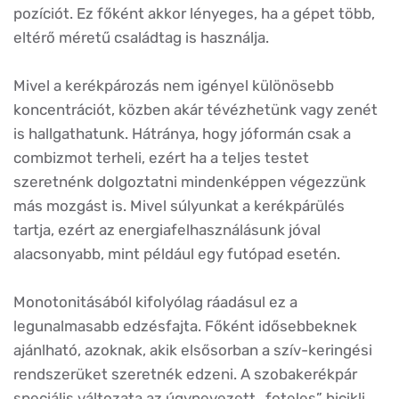
pozíciót. Ez főként akkor lényeges, ha a gépet több,
eltérő méretű családtag is használja.
Mivel a kerékpározás nem igényel különösebb
koncentrációt, közben akár tévézhetünk vagy zenét
is hallgathatunk. Hátránya, hogy jóformán csak a
combizmot terheli, ezért ha a teljes testet
szeretnénk dolgoztatni mindenképpen végezzünk
más mozgást is. Mivel súlyunkat a kerékpárülés
tartja, ezért az energiafelhasználásunk jóval
alacsonyabb, mint például egy futópad esetén.
Monotonitásából kifolyólag ráadásul ez a
legunalmasabb edzésfajta. Főként idősebbeknek
ajánlható, azoknak, akik elsősorban a szív-keringési
rendszerüket szeretnék edzeni. A szobakerékpár
speciális változata az úgynevezett „foteles” bicikli,