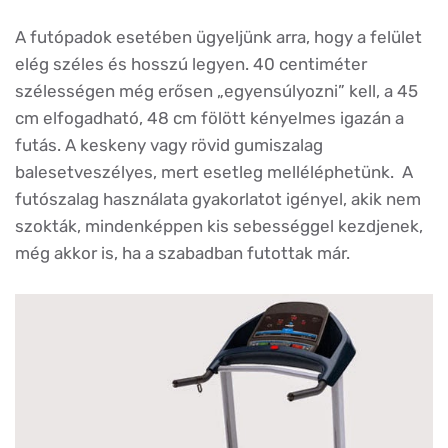
A futópadok esetében ügyeljünk arra, hogy a felület
elég széles és hosszú legyen. 40 centiméter
szélességen még erősen „egyensúlyozni” kell, a 45
cm elfogadható, 48 cm fölött kényelmes igazán a
futás. A keskeny vagy rövid gumiszalag
balesetveszélyes, mert esetleg melléléphetünk. A
futószalag használata gyakorlatot igényel, akik nem
szokták, mindenképpen kis sebességgel kezdjenek,
még akkor is, ha a szabadban futottak már.