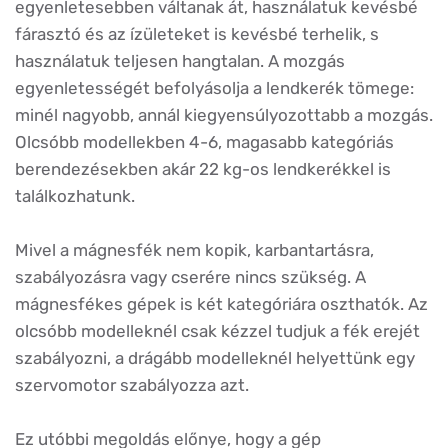
egyenletesebben váltanak át, használatuk kevésbé
fárasztó és az ízületeket is kevésbé terhelik, s
használatuk teljesen hangtalan. A mozgás
egyenletességét befolyásolja a lendkerék tömege:
minél nagyobb, annál kiegyensúlyozottabb a mozgás.
Olcsóbb modellekben 4-6, magasabb kategóriás
berendezésekben akár 22 kg-os lendkerékkel is
találkozhatunk.
Mivel a mágnesfék nem kopik, karbantartásra,
szabályozásra vagy cserére nincs szükség. A
mágnesfékes gépek is két kategóriára oszthatók. Az
olcsóbb modelleknél csak kézzel tudjuk a fék erejét
szabályozni, a drágább modelleknél helyettünk egy
szervomotor szabályozza azt.
Ez utóbbi megoldás előnye, hogy a gép