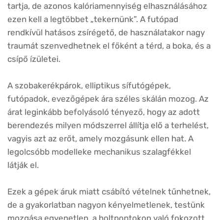
tartja, de azonos kalóriamennyiség elhasználásához
ezen kell a legtöbbet „tekernünk”. A futópad
rendkívül hatásos zsírégető, de használatakor nagy
traumát szenvedhetnek el főként a térd, a boka, és a
csípő ízületei.
A szobakerékpárok, elliptikus sífutógépek,
futópadok, evezőgépek ára széles skálán mozog. Az
árat leginkább befolyásoló tényező, hogy az adott
berendezés milyen módszerrel állítja elő a terhelést,
vagyis azt az erőt, amely mozgásunk ellen hat. A
legolcsóbb modelleke mechanikus szalagfékkel
látják el.
Ezek a gépek áruk miatt csábító vételnek tűnhetnek,
de a gyakorlatban nagyon kényelmetlenek, testünk
mozgása egyenetlen, a holtpontokon való fokozott