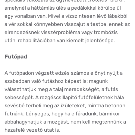
amelynél a háttámlás ülés a pedálokkal körülbelül
egy vonalban van. Mivel a vízszintesen lévő lábakból
a vér sokkal könnyebben visszajut a testbe, ennek az
elrendezésnek visszérprobléma vagy trombózis
utáni rehabilitációban van kiemelt jelentősége.
Futópad
A futópadon végzett edzés számos előnyt nyújt a
szabadban való futáshoz képest is: magunk
választhatjuk meg a talaj meredekségét, a futás
sebességét. A rezgéscsillapító futófelületnek hála
kevésbé terheli meg az ízületeket, mintha betonon
futnánk. Lényeges, hogy ha elfáradunk, bármikor
abbahagyhatjuk a mozgást, nem kell megtennünk a
hazafelé vezető utat is.