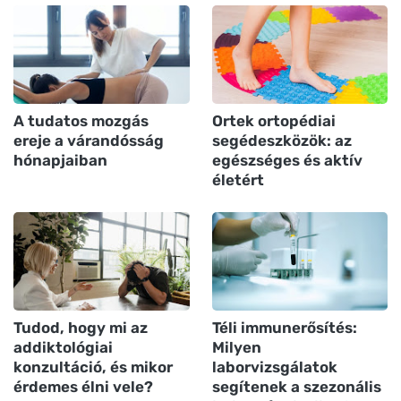
A tudatos mozgás
Ortek ortopédiai
ereje a várandósság
segédeszközök: az
hónapjaiban
egészséges és aktív
életért
Tudod, hogy mi az
Téli immunerősítés:
addiktológiai
Milyen
konzultáció, és mikor
laborvizsgálatok
érdemes élni vele?
segítenek a szezonális