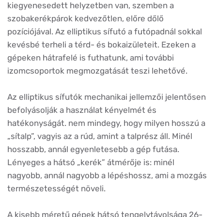
kiegyenesedett helyzetben van, szemben a
szobakerékpárok kedvezőtlen, előre dőlő
pozíciójával. Az elliptikus sífutó a futópadnál sokkal
kevésbé terheli a térd- és bokaizületeit. Ezeken a
gépeken hátrafelé is futhatunk, ami további
izomcsoportok megmozgatását teszi lehetővé.
Az elliptikus sífutók mechanikai jellemzői jelentősen
befolyásolják a használat kényelmét és
hatékonyságát. nem mindegy, hogy milyen hosszú a
„sítalp”, vagyis az a rúd, amint a talprész áll. Minél
hosszabb, annál egyenletesebb a gép futása.
Lényeges a hátsó „kerék” átmérője is: minél
nagyobb, annál nagyobb a lépéshossz, ami a mozgás
természetességét növeli.
A kisebb méretű gépek hátsó tengelytávolsága 26-