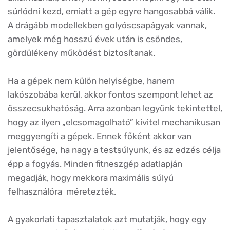
súrlódni kezd, emiatt a gép egyre hangosabbá válik.
A drágább modellekben golyóscsapágyak vannak,
amelyek még hosszú évek után is csöndes,
gördülékeny működést biztosítanak.
Ha a gépek nem külön helyiségbe, hanem
lakószobába kerül, akkor fontos szempont lehet az
összecsukhatóság. Arra azonban legyünk tekintettel,
hogy az ilyen „elcsomagolható” kivitel mechanikusan
meggyengíti a gépek. Ennek főként akkor van
jelentősége, ha nagy a testsúlyunk, és az edzés célja
épp a fogyás. Minden fitneszgép adatlapján
megadják, hogy mekkora maximális súlyú
felhasználóra méretezték.
A gyakorlati tapasztalatok azt mutatják, hogy egy