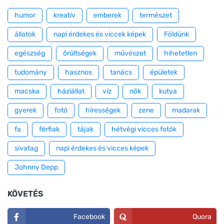
humor
kreatív
emberek
természet
állatok
napi érdekes és viccek képek
Földünk
egészség
őrültségek
művészet
hihetetlen
tudomány
hasznos
tanács
épületek
macska
háziállat
víz
nők
kutya
gyerek
fotó
hírességek
zene
madarak
fa
férfiak
tájak
hétvégi vicces fotók
sivatag
napi érdekes és vicces képek
Johnny Depp
KÖVETÉS
Facebook
Quora