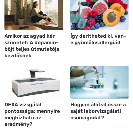
Amikor az agyad kér
Így derítheted ki, van-
szünetet: A dopamin-
e gyümölcsallergiád
böjt teljes útmutatója
kezdőknek
DEXA vizsgálat
Hogyan állítsd össze a
pontossága: mennyire
saját laborvizsgálati
megbízható az
csomagodat?
eredmény?