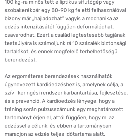
100 kg-ra minősített elliptikus sífutógép vagy
szobakerékpár egy 80-90 kg feletti felhasználóval
bizony már „hajladozhat” vagyis a mechanika az
edzés intenzitásától függően deformálódhat,
csavarodhat. Ezért a család legtestesebb tagjának
testsúlyára is számoljunk rá 10 százalék biztonsági
tartalékot, és ennek megfelelő terhelhetőségű
berendezést.
Az ergométeres berendezések használhatók
úgynevezett kardióedzéshez is, amelynek célja, a
szív- keringési rendszer karbantartása, fejlesztése,
és a prevenció. A kardioedzés lényege, hogy a
tréning során pulzusszámunk egy meghatározott
tartományt érjen el, attól függően, hogy mi az
edzéssel a célunk, és ebben a tartományban
maradjon az edzés teljes időtartama alatt.