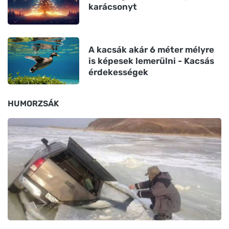
karácsonyt
A kacsák akár 6 méter mélyre
is képesek lemerülni - Kacsás
érdekességek
HUMORZSÁK