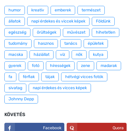
humor
kreatív
emberek
természet
állatok
napi érdekes és viccek képek
Földünk
egészség
őrültségek
művészet
hihetetlen
tudomány
hasznos
tanács
épületek
macska
háziállat
víz
nők
kutya
gyerek
fotó
hírességek
zene
madarak
fa
férfiak
tájak
hétvégi vicces fotók
sivatag
napi érdekes és vicces képek
Johnny Depp
KÖVETÉS
Facebook
Quora