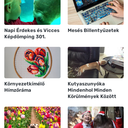
Napi Érdekes és Vicces
Mesés Billentyűzetek
Képdömping 301.
Környezetkímélő
Kutyaszunyóka
Hímzőráma
Mindenhol Minden
Körülmények Között