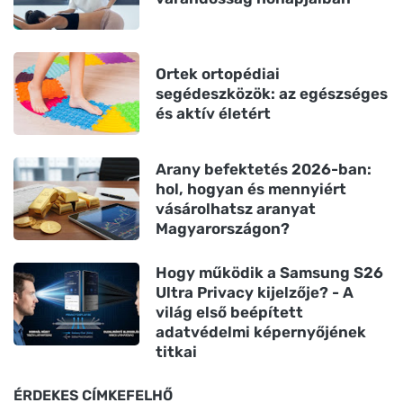
Ortek ortopédiai
segédeszközök: az egészséges
és aktív életért
Arany befektetés 2026-ban:
hol, hogyan és mennyiért
vásárolhatsz aranyat
Magyarországon?
Hogy működik a Samsung S26
Ultra Privacy kijelzője? - A
világ első beépített
adatvédelmi képernyőjének
titkai
ÉRDEKES CÍMKEFELHŐ