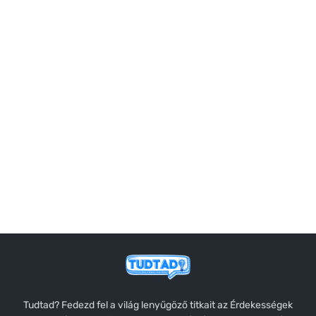
Tudtad? Fedezd fel a világ lenyűgöző titkait az Érdekességek