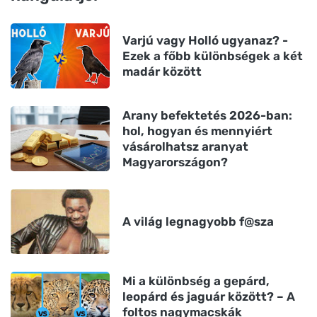
Varjú vagy Holló ugyanaz? -
Ezek a főbb különbségek a két
madár között
Arany befektetés 2026-ban:
hol, hogyan és mennyiért
vásárolhatsz aranyat
Magyarországon?
A világ legnagyobb f@sza
Mi a különbség a gepárd,
leopárd és jaguár között? – A
foltos nagymacskák