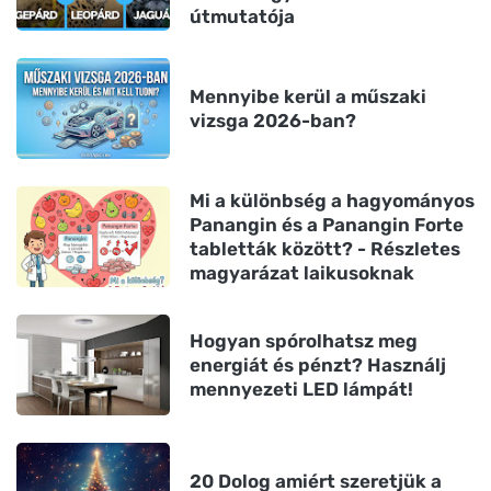
útmutatója
Mennyibe kerül a műszaki
vizsga 2026-ban?
Mi a különbség a hagyományos
Panangin és a Panangin Forte
tabletták között? - Részletes
magyarázat laikusoknak
Hogyan spórolhatsz meg
energiát és pénzt? Használj
mennyezeti LED lámpát!
20 Dolog amiért szeretjük a