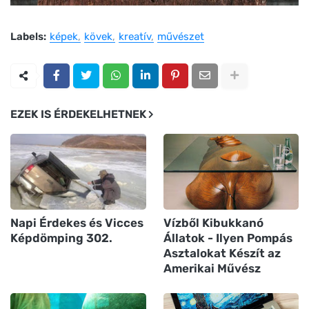
Labels:
képek
kövek
kreatív
művészet
EZEK IS ÉRDEKELHETNEK
Napi Érdekes és Vicces
Vízből Kibukkanó
Képdömping 302.
Állatok - Ilyen Pompás
Asztalokat Készít az
Amerikai Művész