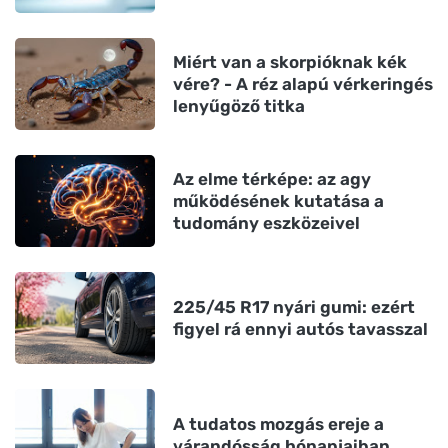
Miért van a skorpióknak kék
vére? - A réz alapú vérkeringés
lenyűgöző titka
Az elme térképe: az agy
működésének kutatása a
tudomány eszközeivel
225/45 R17 nyári gumi: ezért
figyel rá ennyi autós tavasszal
A tudatos mozgás ereje a
várandósság hónapjaiban