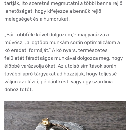
tartják, Ito szeretné megmutatni a többi benne rejlő
lehetőséget, hogy kifejezze a bennük rejlő
melegséget és a humorukat.
„Bár többféle kővel dolgozom,”- magyarázza a
művész, „a legtöbb munkám során optimalizálom a
kő eredeti formáját.” A kő nyers, természetes
felületét fáradtságos munkával dolgozza meg, hogy
élőbbé varázsolja őket. Az utolsó simítások során
további apró tárgyakat ad hozzájuk, hogy teljessé
váljon az illúzió, például kést, vagy egy szardínia
doboz tetőt.