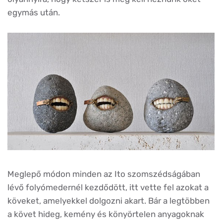
egymás után.
Meglepő módon minden az Ito szomszédságában
lévő folyómedernél kezdődött, itt vette fel azokat a
köveket, amelyekkel dolgozni akart. Bár a legtöbben
a követ hideg, kemény és könyörtelen anyagoknak