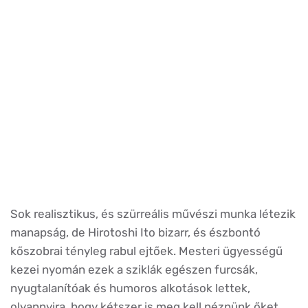
Sok realisztikus, és szürreális művészi munka létezik
manapság, de Hirotoshi Ito bizarr, és észbontó
kőszobrai tényleg rabul ejtőek. Mesteri ügyességű
kezei nyomán ezek a sziklák egészen furcsák,
nyugtalanítóak és humoros alkotások lettek,
olyannyira, hogy kétszer is meg kell néznünk őket