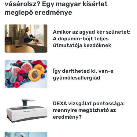
vásárolsz? Egy magyar kísérlet
meglepő eredménye
Amikor az agyad kér szünetet:
A dopamin-böjt teljes
útmutatója kezdőknek
Így derítheted ki, van-e
gyümölcsallergiád
DEXA vizsgálat pontossága:
mennyire megbízható az
eredmény?