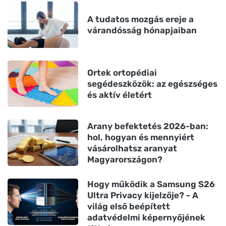
A tudatos mozgás ereje a
várandósság hónapjaiban
Ortek ortopédiai
segédeszközök: az egészséges
és aktív életért
Arany befektetés 2026-ban:
hol, hogyan és mennyiért
vásárolhatsz aranyat
Magyarországon?
Hogy működik a Samsung S26
Ultra Privacy kijelzője? - A
világ első beépített
adatvédelmi képernyőjének