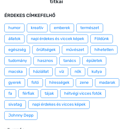
titkai
ÉRDEKES CÍMKEFELHŐ
humor
kreatív
emberek
természet
állatok
napi érdekes és viccek képek
Földünk
egészség
őrültségek
művészet
hihetetlen
tudomány
hasznos
tanács
épületek
macska
háziállat
víz
nők
kutya
gyerek
fotó
hírességek
zene
madarak
fa
férfiak
tájak
hétvégi vicces fotók
sivatag
napi érdekes és vicces képek
Johnny Depp