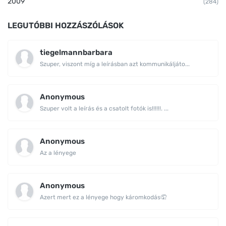
2009
(284)
LEGUTÓBBI HOZZÁSZÓLÁSOK
tiegelmannbarbara
Szuper, viszont míg a leírásban azt kommunikáljáto...
Anonymous
Szuper volt a leírás és a csatolt fotók is!!!!!!. ...
Anonymous
Az a lényege
Anonymous
Azert mert ez a lényege hogy káromkodás🤦