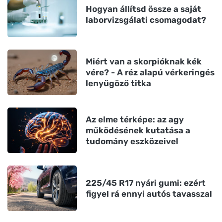
Hogyan állítsd össze a saját
laborvizsgálati csomagodat?
Miért van a skorpióknak kék
vére? - A réz alapú vérkeringés
lenyűgöző titka
Az elme térképe: az agy
működésének kutatása a
tudomány eszközeivel
225/45 R17 nyári gumi: ezért
figyel rá ennyi autós tavasszal