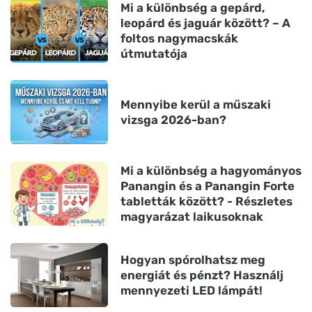
Mi a különbség a gepárd,
leopárd és jaguár között? – A
foltos nagymacskák
útmutatója
Mennyibe kerül a műszaki
vizsga 2026-ban?
Mi a különbség a hagyományos
Panangin és a Panangin Forte
tabletták között? - Részletes
magyarázat laikusoknak
Hogyan spórolhatsz meg
energiát és pénzt? Használj
mennyezeti LED lámpát!