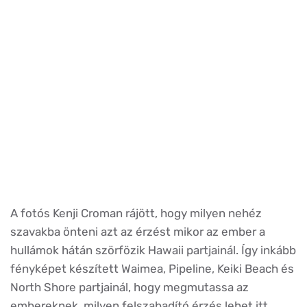
A fotós Kenji Croman rájött, hogy milyen nehéz
szavakba önteni azt az érzést mikor az ember a
hullámok hátán szörfözik Hawaii partjainál. Így inkább
fényképet készített Waimea, Pipeline, Keiki Beach és
North Shore partjainál, hogy megmutassa az
embereknek, milyen felszabadító érzés lehet itt