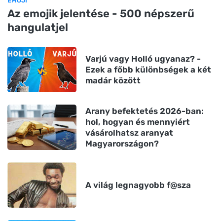
EMOJI
Az emojik jelentése - 500 népszerű
hangulatjel
Varjú vagy Holló ugyanaz? -
Ezek a főbb különbségek a két
madár között
Arany befektetés 2026-ban:
hol, hogyan és mennyiért
vásárolhatsz aranyat
Magyarországon?
A világ legnagyobb f@sza