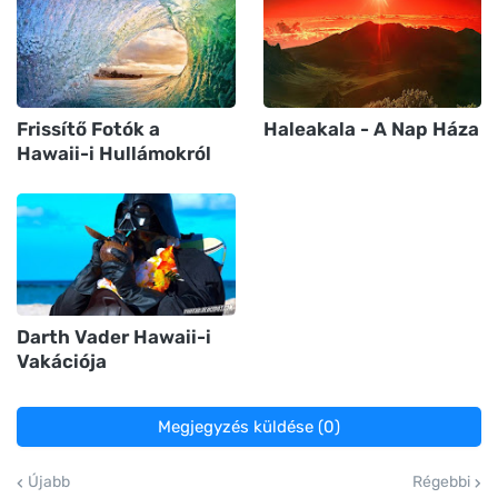
Frissítő Fotók a
Haleakala - A Nap Háza
Hawaii-i Hullámokról
Darth Vader Hawaii-i
Vakációja
Megjegyzés küldése (0)
Újabb
Régebbi