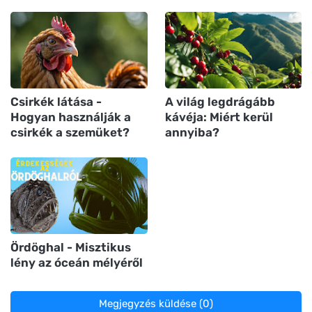
Csirkék látása -
A világ legdrágább
Hogyan használják a
kávéja: Miért kerül
csirkék a szemüket?
annyiba?
Ördöghal - Misztikus
lény az óceán mélyéről
Megjegyzés küldése (0)