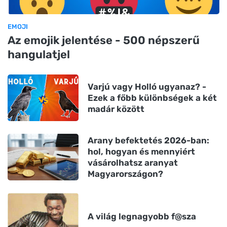
EMOJI
Az emojik jelentése - 500 népszerű
hangulatjel
Varjú vagy Holló ugyanaz? -
Ezek a főbb különbségek a két
madár között
Arany befektetés 2026-ban:
hol, hogyan és mennyiért
vásárolhatsz aranyat
Magyarországon?
A világ legnagyobb f@sza