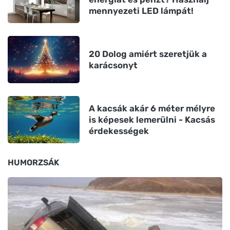
mennyezeti LED lámpát!
20 Dolog amiért szeretjük a
karácsonyt
A kacsák akár 6 méter mélyre
is képesek lemerülni - Kacsás
érdekességek
HUMORZSÁK