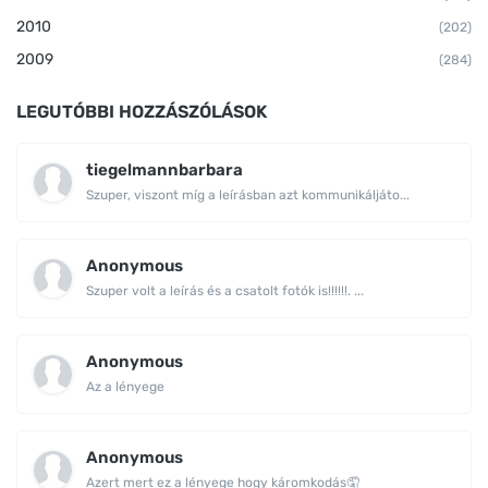
2010
(202)
2009
(284)
LEGUTÓBBI HOZZÁSZÓLÁSOK
tiegelmannbarbara
Szuper, viszont míg a leírásban azt kommunikáljáto...
Anonymous
Szuper volt a leírás és a csatolt fotók is!!!!!!. ...
Anonymous
Az a lényege
Anonymous
Azert mert ez a lényege hogy káromkodás🤦