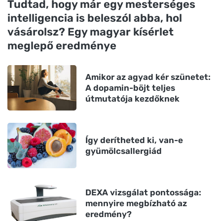
Tudtad, hogy már egy mesterséges
intelligencia is beleszól abba, hol
vásárolsz? Egy magyar kísérlet
meglepő eredménye
Amikor az agyad kér szünetet:
A dopamin-böjt teljes
útmutatója kezdőknek
Így derítheted ki, van-e
gyümölcsallergiád
DEXA vizsgálat pontossága:
mennyire megbízható az
eredmény?