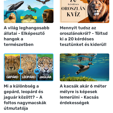
A világ leghangosabb
Mennyit tudsz az
állatai - Elképesztő
oroszlánokról? - Töltsd
hangok a
ki a 20 kérdéses
természetben
tesztünket és kiderül!
Mi a különbség a
A kacsák akár 6 méter
gepárd, leopárd és
mélyre is képesek
jaguár között? – A
lemerülni - Kacsás
foltos nagymacskák
érdekességek
útmutatója