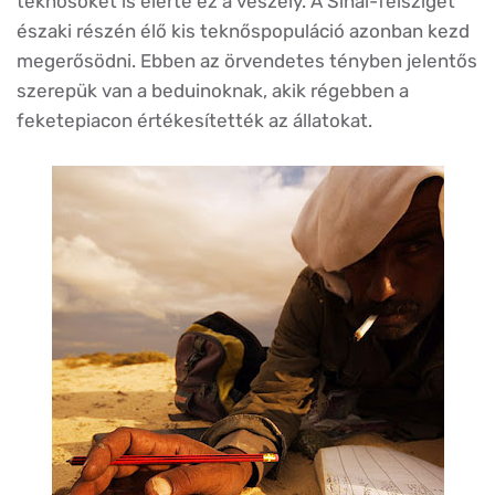
teknősöket is elérte ez a veszély. A Sínai-félsziget
északi részén élő kis teknőspopuláció azonban kezd
megerősödni. Ebben az örvendetes tényben jelentős
szerepük van a beduinoknak, akik régebben a
feketepiacon értékesítették az állatokat.