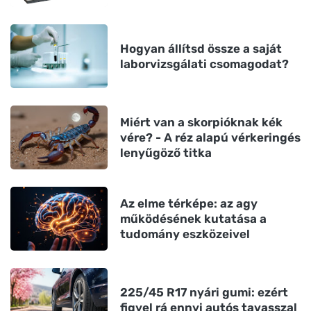
Hogyan állítsd össze a saját
laborvizsgálati csomagodat?
Miért van a skorpióknak kék
vére? - A réz alapú vérkeringés
lenyűgöző titka
Az elme térképe: az agy
működésének kutatása a
tudomány eszközeivel
225/45 R17 nyári gumi: ezért
figyel rá ennyi autós tavasszal