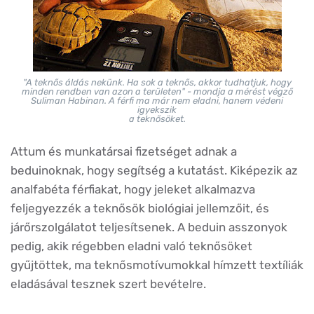
"A teknős áldás nekünk. Ha sok a teknős, akkor tudhatjuk, hogy
minden rendben van azon a területen" - mondja a mérést végző
Suliman Habinan. A férfi ma már nem eladni, hanem védeni
igyekszik
a teknősöket.
Attum és munkatársai fizetséget adnak a
beduinoknak, hogy segítség a kutatást. Kiképezik az
analfabéta férfiakat, hogy jeleket alkalmazva
feljegyezzék a teknősök biológiai jellemzőit, és
járőrszolgálatot teljesítsenek. A beduin asszonyok
pedig, akik régebben eladni való teknősöket
gyűjtöttek, ma teknősmotívumokkal hímzett textíliák
eladásával tesznek szert bevételre.