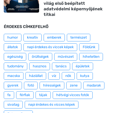
világ első beépített
adatvédelmi képernyőjének
titkai
ÉRDEKES CÍMKEFELHŐ
humor
kreatív
emberek
természet
állatok
napi érdekes és viccek képek
Földünk
egészség
őrültségek
művészet
hihetetlen
tudomány
hasznos
tanács
épületek
macska
háziállat
víz
nők
kutya
gyerek
fotó
hírességek
zene
madarak
fa
férfiak
tájak
hétvégi vicces fotók
sivatag
napi érdekes és vicces képek