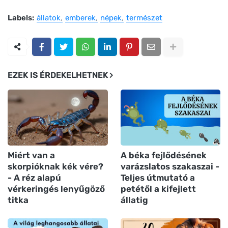
Labels:
állatok
emberek
népek
természet
EZEK IS ÉRDEKELHETNEK
Miért van a
A béka fejlődésének
skorpióknak kék vére?
varázslatos szakaszai -
- A réz alapú
Teljes útmutató a
vérkeringés lenyűgöző
petétől a kifejlett
titka
állatig