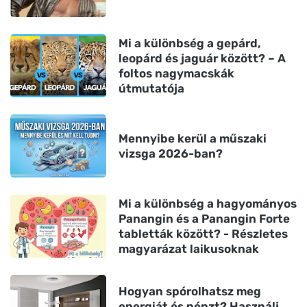
Mi a különbség a gepárd,
leopárd és jaguár között? – A
foltos nagymacskák
útmutatója
Mennyibe kerül a műszaki
vizsga 2026-ban?
Mi a különbség a hagyományos
Panangin és a Panangin Forte
tabletták között? - Részletes
magyarázat laikusoknak
Hogyan spórolhatsz meg
energiát és pénzt? Használj