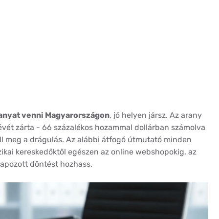
ranyat venni Magyarországon
, jó helyen jársz. Az arany
 évét zárta - 66 százalékos hozammal dollárban számolva
ll meg a drágulás. Az alábbi átfogó útmutató minden
izikai kereskedőktől egészen az online webshopokig, az
apozott döntést hozhass.