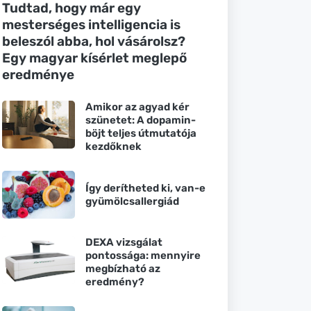
Tudtad, hogy már egy
mesterséges intelligencia is
beleszól abba, hol vásárolsz?
Egy magyar kísérlet meglepő
eredménye
Amikor az agyad kér
szünetet: A dopamin-
böjt teljes útmutatója
kezdőknek
Így derítheted ki, van-e
gyümölcsallergiád
DEXA vizsgálat
pontossága: mennyire
megbízható az
eredmény?