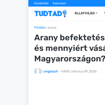
Kezdőoldal
Kapcsolat
ÁLLATVILÁG
Főoldal
arany
Arany befektetés
és mennyiért vás
Magyarországon
ungarjuli
-
hétfő, március 09, 2026