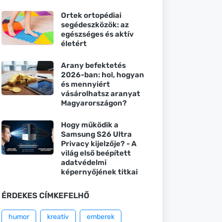
Ortek ortopédiai
segédeszközök: az
egészséges és aktív
életért
Arany befektetés
2026-ban: hol, hogyan
és mennyiért
vásárolhatsz aranyat
Magyarországon?
Hogy működik a
Samsung S26 Ultra
Privacy kijelzője? - A
világ első beépített
adatvédelmi
képernyőjének titkai
ÉRDEKES CÍMKEFELHŐ
humor
kreatív
emberek