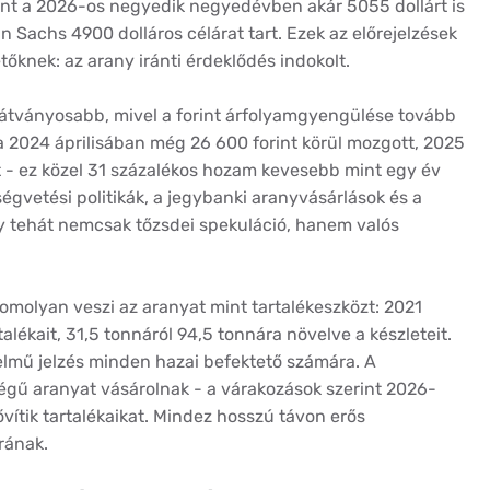
erint a 2026-os negyedik negyedévben akár 5055 dollárt is
 Sachs 4900 dolláros célárat tart. Ezek az előrejelzések
őknek: az arany iránti érdeklődés indokolt.
átványosabb, mivel a forint árfolyamgyengülése tovább
 2024 áprilisában még 26 600 forint körül mozgott, 2025
tt - ez közel 31 százalékos hozam kevesebb mint egy év
ségvetési politikák, a jegybanki aranyvásárlások és a
any tehát nemcsak tőzsdei spekuláció, hanem valós
molyan veszi az aranyat mint tartalékeszközt: 2021
ékait, 31,5 tonnáról 94,5 tonnára növelve a készleteit.
telmű jelzés minden hazai befektető számára. A
égű aranyat vásárolnak - a várakozások szerint 2026-
vítik tartalékaikat. Mindez hosszú távon erős
rának.