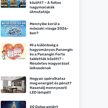
között? – A foltos
nagymacskák
útmutatója
Mennyibe kerül a
műszaki vizsga 2026-
ban?
Mi a különbség a
hagyományos Panangin
és a Panangin Forte
tabletták között? -
Részletes magyarázat
laikusoknak
Hogyan spórolhatsz
meg energiát és pénzt?
Használj mennyezeti
LED lámpát!
20 Dolog amiért