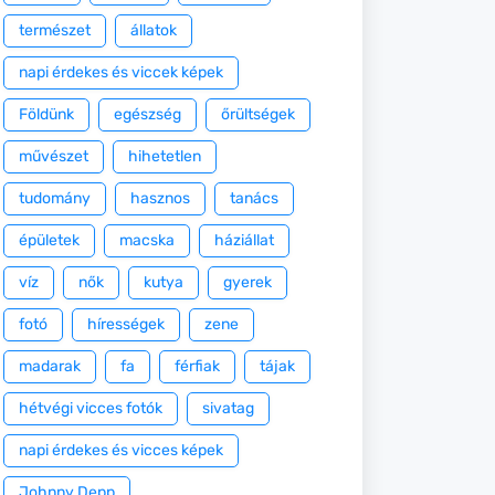
természet
állatok
napi érdekes és viccek képek
Földünk
egészség
őrültségek
művészet
hihetetlen
tudomány
hasznos
tanács
épületek
macska
háziállat
víz
nők
kutya
gyerek
fotó
hírességek
zene
madarak
fa
férfiak
tájak
hétvégi vicces fotók
sivatag
napi érdekes és vicces képek
Johnny Depp