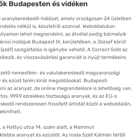
ők Budapesten és vidéken
 aranykereskedő-hálózat, amely országosan 24 üzletben
ndelés nélkül is, készletről azonnal. Weboldalukon
folyamon lehet megrendelni, az átvétel pedig bármelyik
árosi irodájuk Budapest IX. kerületében, a József körút
 (széf) szolgáltatás is igénybe vehető. A Correct Gold az
lkezik, és visszavásárlási garanciát is nyújt termékeire.
ezető nemesfém- és valutakereskedő magyarországi
y és ezüst terén kínál megoldásokat. Budapesti
ni az aranyat, de online megrendelésre is lehetőség van.
os, 999,9 ezrelékes tisztaságú aranyak, és az EU-s
skedő rendszeresen frissített árlistát közöl a weboldalán,
ekintheti.
 a Hattyú utca 14. szám alatt, a Mammut
etési aranyat és ezüstöt. Az iroda Széll Kálmán tértől