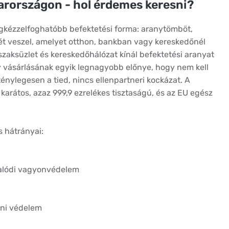
yarországon - hol érdemes keresni?
egkézzelfoghatóbb befektetési forma: aranytömböt,
t veszel, amelyet otthon, bankban vagy kereskedőnél
zaksüzlet és kereskedőhálózat kínál befektetési aranyat
ny vásárlásának egyik legnagyobb előnye, hogy nem kell
ténylegesen a tied, nincs ellenpartneri kockázat. A
karátos, azaz 999,9 ezrelékes tisztaságú, és az EU egész
s hátrányai:
valódi vagyonvédelem
eni védelem