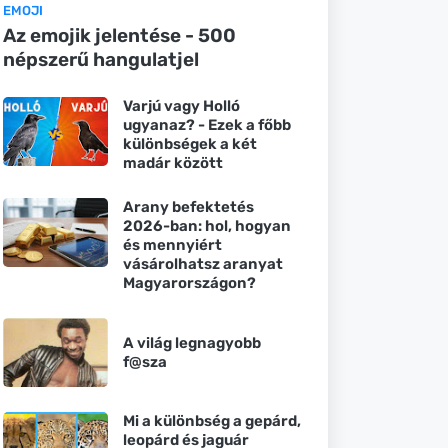
EMOJI
Az emojik jelentése - 500
népszerű hangulatjel
Varjú vagy Holló
ugyanaz? - Ezek a főbb
különbségek a két
madár között
Arany befektetés
2026-ban: hol, hogyan
és mennyiért
vásárolhatsz aranyat
Magyarországon?
A világ legnagyobb
f@sza
Mi a különbség a gepárd,
leopárd és jaguár