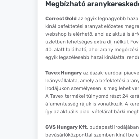
Megbízható aranykeresked
Correct Gold
az egyik legnagyobb hazai
kínál befektetési aranyat előzetes megre
webshop is elérhető, ahol az aktuális ár
üzletben lehetséges extra díj nélkül. Főv
40. alatt található, ahol arany megőrzési
egyik legszélesebb hazai kínálattal rende
Tavex Hungary
az észak-európai piacv
leányvállalata, amely a befektetési aran
irodájukon személyesen is meg lehet ven
A Tavex termékei túlnyomó részt 24 karát
áfamentesség rájuk is vonatkozik. A kere
így az aktuális piaci vételárat bárki megt
GVS Hungary Kft.
budapesti irodájában,
bevásárlóközponttal szemben kínál befekt