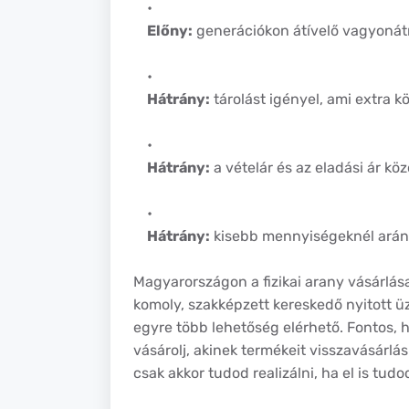
Előny:
generációkon átívelő vagyonát
Hátrány:
tárolást igényel, ami extra kö
Hátrány:
a vételár és az eladási ár kö
Hátrány:
kisebb mennyiségeknél ará
Magyarországon a fizikai arany vásárlás
komoly, szakképzett kereskedő nyitott ü
egyre több lehetőség elérhető. Fontos, 
vásárolj, akinek termékeit visszavásárlási
csak akkor tudod realizálni, ha el is tud