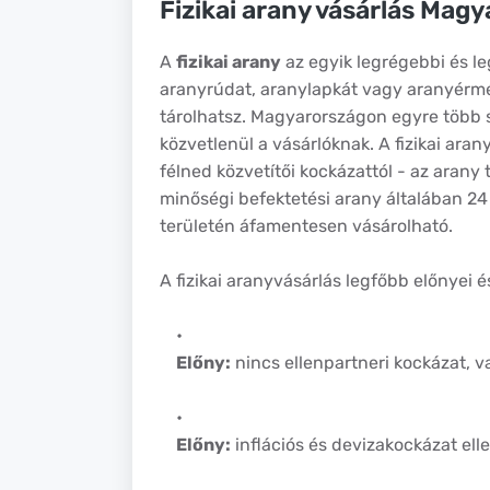
Fizikai arany vásárlás Mag
A
fizikai arany
az egyik legrégebbi és l
aranyrúdat, aranylapkát vagy aranyérmé
tárolhatsz. Magyarországon egyre több s
közvetlenül a vásárlóknak. A fizikai ara
félned közvetítői kockázattól - az arany 
minőségi befektetési arany általában 24 
területén áfamentesen vásárolható.
A fizikai aranyvásárlás legfőbb előnyei é
Előny:
nincs ellenpartneri kockázat, 
Előny:
inflációs és devizakockázat ell