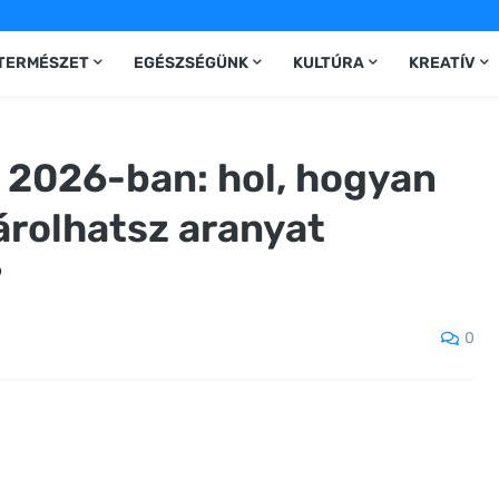
TERMÉSZET
EGÉSZSÉGÜNK
KULTÚRA
KREATÍV
 2026-ban: hol, hogyan
árolhatsz aranyat
?
0