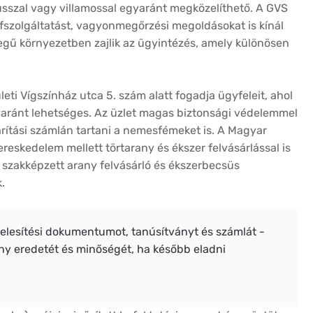
usszal vagy villamossal egyaránt megközelíthető. A GVS
éfszolgáltatást, vagyonmegőrzési megoldásokat is kínál
legű környezetben zajlik az ügyintézés, amely különösen
ületi Vígszínház utca 5. szám alatt fogadja ügyfeleit, ahol
yaránt lehetséges. Az üzlet magas biztonsági védelemmel
arítási számlán tartani a nemesfémeket is. A Magyar
reskedelem mellett törtarany és ékszer felvásárlással is
y szakképzett arany felvásárló és ékszerbecsüs
.
telesítési dokumentumot, tanúsítványt és számlát -
any eredetét és minőségét, ha később eladni