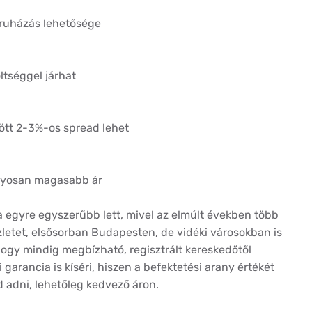
ruházás lehetősége
ltséggel járhat
zött 2-3%-os spread lehet
nyosan magasabb ár
a egyre egyszerűbb lett, mivel az elmúlt években több
zletet, elsősorban Budapesten, de vidéki városokban is
hogy mindig megbízható, regisztrált kereskedőtől
 garancia is kíséri, hiszen a befektetési arany értékét
od adni, lehetőleg kedvező áron.