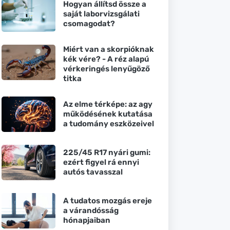
Hogyan állítsd össze a
saját laborvizsgálati
csomagodat?
Miért van a skorpióknak
kék vére? - A réz alapú
vérkeringés lenyűgöző
titka
Az elme térképe: az agy
működésének kutatása
a tudomány eszközeivel
225/45 R17 nyári gumi:
ezért figyel rá ennyi
autós tavasszal
A tudatos mozgás ereje
a várandósság
hónapjaiban