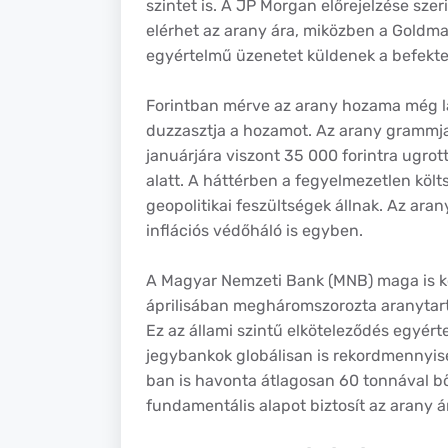
szintet is. A JP Morgan előrejelzése sz
elérhet az arany ára, miközben a Goldman
egyértelmű üzenetet küldenek a befektet
Forintban mérve az arany hozama még l
duzzasztja a hozamot. Az arany grammja
januárjára viszont 35 000 forintra ugro
alatt. A háttérben a fegyelmezetlen költ
geopolitikai feszültségek állnak. Az ar
inflációs védőháló is egyben.
A Magyar Nemzeti Bank (MNB) maga is ko
áprilisában megháromszorozta aranytartal
Ez az állami szintű elköteleződés egyér
jegybankok globálisan is rekordmennyis
ban is havonta átlagosan 60 tonnával bő
fundamentális alapot biztosít az arany á