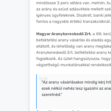
mindössze 3 perc sétára van, metrón, b
az arány és ezüst adásvétele mellett sz
igényes ügyfeleknek. Diszkrét, banki jel
fontos a nagyobb értékű tranzakcióknál.
Magyar Aranykereskedő Zrt.
a XIII. ker
befektetési arany vásárlás és eladás eg
ellátott, és lehetőség van arany megtak
Aranykereskedő Zrt. befektetési arany ke
foglalkozik. Az üzlet hangsúlyozza, hog
végzettségű munkatársakkal rendelkezik
"Az arany vásárlásakor mindig kérj hi
ezek nélkül nehéz lesz igazolni az ar
szeretnéd."