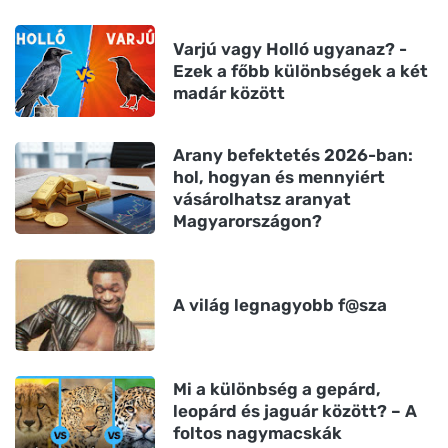
Varjú vagy Holló ugyanaz? -
Ezek a főbb különbségek a két
madár között
Arany befektetés 2026-ban:
hol, hogyan és mennyiért
vásárolhatsz aranyat
Magyarországon?
A világ legnagyobb f@sza
Mi a különbség a gepárd,
leopárd és jaguár között? – A
foltos nagymacskák