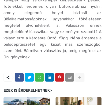
kanapét vagy sarokkanapét kiegészítsünk például
fotelekkel, érdemes olyan bútordarabhoz nyúlni,
amely elegendő helyet biztosít az
ülőalkalmatosságoknak, ugyanakkor tökéletesen
megfelel alvóhelyként is. Válasszon ennek
megfelelően! Klasszikus vagy személyre szabott? A
válasz erre a kérdésre Öntől függ. Néha érdemes a
belsőépítészetet egy kicsit más szemszögből
szemlélni. Bármilyen választás jó, amíg megfelel az
Ön igényeinek.
EZEK IS ÉRDEKELHETNEK