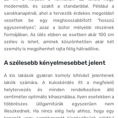
modernebb, és szakít a standarddal. Például a
sarokkanapénál, ahol a tervezők érdekes megoldást
vezettek be egy meghosszabbított "hosszú
egyszemélyes", azaz a bútor mélyebb részének
formájában. Az ülés ebben az esetben akár 100 cm
széles is lehet, aminek köszönhetően akár két
személy is megpihenhet rajta félig hátradőlve.
A szélesebb kényelmesebbet jelent
A kis lakások gyakran komoly kihívást jelentenek
lakóik számára. A kulcskérdés itt a megfelelő
helytervezés és minden rendelkezésre álló
centiméter optimális kihasználása. Ilyen esetekben a
többrészes ülőgarnitúrák egyszerűen nem
illeszkednek. Ha nincs elég hely ahhoz, hogy egy