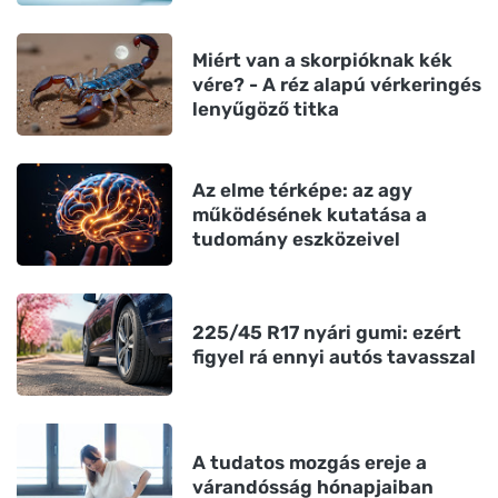
Miért van a skorpióknak kék
vére? - A réz alapú vérkeringés
lenyűgöző titka
Az elme térképe: az agy
működésének kutatása a
tudomány eszközeivel
225/45 R17 nyári gumi: ezért
figyel rá ennyi autós tavasszal
A tudatos mozgás ereje a
várandósság hónapjaiban