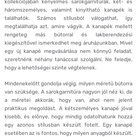
kollekciójában kényelmes sarokgarnitúrák, két- és
háromszemélyes, valamint kinyitható kanapék is
találhatók. Számos stílusból válogathat, így
megtalálhatja azt, amire vágyik. A kanapék mellett
rengeteg más bútorral és lakberendezési
kiegészítővel ismerkedhet meg áruházunkban. Mivel
egy új kanapé megvásárlása nem könnyű feladat,
szeretnénk néhány tanáccsal szolgálni. Ne feledje,
hogy a lehetőségei szinte végtelenek.
Mindenekelőtt gondolja végig, milyen méretű bútorra
van szüksége. A sarokgarnitúra nagyon jól néz ki, de
a méretei akkorák, hogy van, ahol nem jelent
praktikus megoldást. A kétszemélyes kanapé jóval
kisebb, és előnye, hogy mindig odatolhatunk hozzá
egy azonos stílusban készült fotelt. Egy kanapé
esetében az is fontos, hogy milyen anyagból készült.