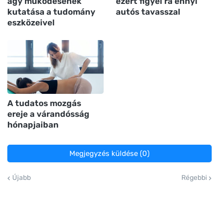
agy működésének
ezért figyel rá ennyi
kutatása a tudomány
autós tavasszal
eszközeivel
A tudatos mozgás
ereje a várandósság
hónapjaiban
Megjegyzés küldése (0)
Újabb
Régebbi