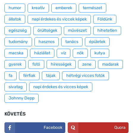
humor
kreatív
emberek
természet
állatok
napi érdekes és viccek képek
Földünk
egészség
őrültségek
művészet
hihetetlen
tudomány
hasznos
tanács
épületek
macska
háziállat
víz
nők
kutya
gyerek
fotó
hírességek
zene
madarak
fa
férfiak
tájak
hétvégi vicces fotók
sivatag
napi érdekes és vicces képek
Johnny Depp
KÖVETÉS
Facebook
Quora