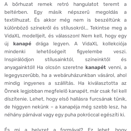
A bőrhuzat remek retró hangulatot teremt a
beltérben. Egy másik népszerű megoldás a
textilhuzat. És akkor még nem is beszéltünk a
különböző színekről és stílusokról... Tekintse meg a
VidaXL modelljeit, és válasszon! Nem kell, hogy egy
új
kanapé
drága legyen. A VidaXL kollekciója
mindenki lehetőségeit figyelembe veszi.
Inspirálódjon stílusainktól, színeinktől és
anyagainktól! Ha olcsón szeretne
kanapét
venni, a
legegyszerűbb, ha a webáruházunkban vásárol, ahol
mindig ingyenes a szállítás. Ha kiválasztotta az
Önnek legjobban megfelelő kanapét, már csak fel kell
díszítenie. Lehet, hogy első hallásra furcsának tűnik,
de higgyen nekünk – a kanapéja még szebb lesz, ha
néhány párnával vagy egy puha pokróccal egészíti ki.
És mi a helyzet a formával? Ez lehet, hogy