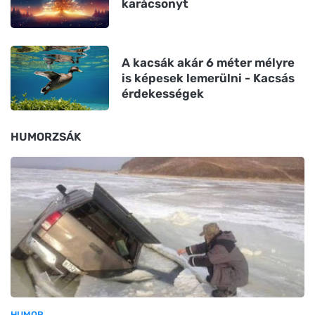
karácsonyt
A kacsák akár 6 méter mélyre
is képesek lemerülni - Kacsás
érdekességek
HUMORZSÁK
HUMOR