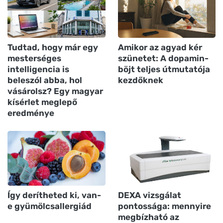
Tudtad, hogy már egy
Amikor az agyad kér
mesterséges
szünetet: A dopamin-
intelligencia is
böjt teljes útmutatója
beleszól abba, hol
kezdőknek
vásárolsz? Egy magyar
kísérlet meglepő
eredménye
Így derítheted ki, van-
DEXA vizsgálat
e gyümölcsallergiád
pontossága: mennyire
megbízható az