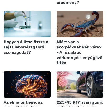
eredmény?
Hogyan állítsd össze a
Miért van a
saját laborvizsgálati
skorpióknak kék vére?
csomagodat?
- A réz alapú
vérkeringés lenyűgöző
titka
Az elme térképe: az
225/45 R17 nyári gumi: