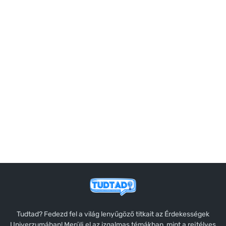
Tudtad? Fedezd fel a világ lenyűgöző titkait az Érdekességek
Univerzumában! Merülj el az izgalmas témákban, mint a rejtélyes