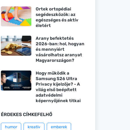
Ortek ortopédiai
segédeszközök: az
egészséges és aktív
életért
Arany befektetés
2026-ban: hol, hogyan
és mennyiért
vásárolhatsz aranyat
Magyarországon?
Hogy működik a
Samsung S26 Ultra
Privacy kijelzője? - A
világ első beépített
adatvédelmi
képernyőjének titkai
ÉRDEKES CÍMKEFELHŐ
humor
kreatív
emberek