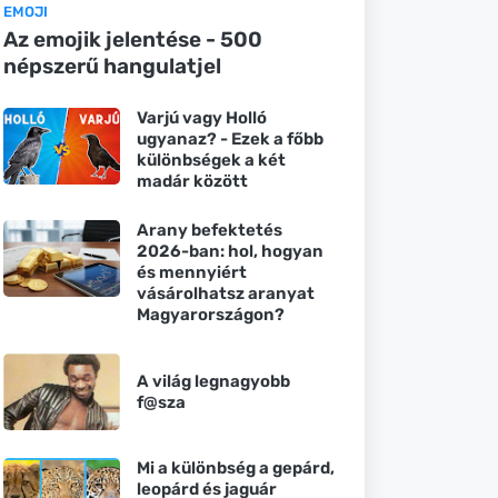
EMOJI
Az emojik jelentése - 500
népszerű hangulatjel
Varjú vagy Holló
ugyanaz? - Ezek a főbb
különbségek a két
madár között
Arany befektetés
2026-ban: hol, hogyan
és mennyiért
vásárolhatsz aranyat
Magyarországon?
A világ legnagyobb
f@sza
Mi a különbség a gepárd,
leopárd és jaguár