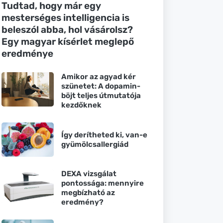
Tudtad, hogy már egy
mesterséges intelligencia is
beleszól abba, hol vásárolsz?
Egy magyar kísérlet meglepő
eredménye
Amikor az agyad kér
szünetet: A dopamin-
böjt teljes útmutatója
kezdőknek
Így derítheted ki, van-e
gyümölcsallergiád
DEXA vizsgálat
pontossága: mennyire
megbízható az
eredmény?