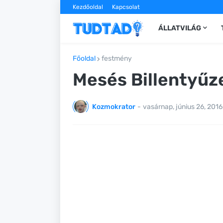
Kezdőoldal
Kapcsolat
ÁLLATVILÁG
Főoldal
festmény
Mesés Billentyűz
Kozmokrator
-
vasárnap, június 26, 2016