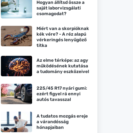
Hogyan állítsd össze a
saját laborvizsgálati
csomagodat?
Miért van a skorpióknak
kék vére? - A réz alapú
vérkeringés lenyűgöző
titka
Az elme térképe: az agy
működésének kutatása
a tudomány eszközeivel
225/45 R17 nyári gumi:
ezért figyel rá ennyi
autós tavasszal
A tudatos mozgás ereje
a várandósság
hónapjaiban