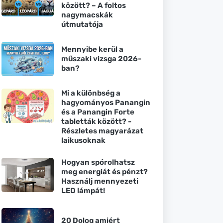
között? – A foltos
nagymacskák
útmutatója
Mennyibe kerül a
műszaki vizsga 2026-
ban?
Mi a különbség a
hagyományos Panangin
és a Panangin Forte
tabletták között? -
Részletes magyarázat
laikusoknak
Hogyan spórolhatsz
meg energiát és pénzt?
Használj mennyezeti
LED lámpát!
20 Dolog amiért