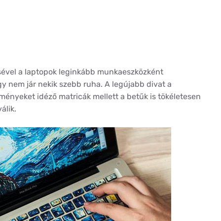
ésével a laptopok leginkább munkaeszközként
gy nem jár nekik szebb ruha. A legújabb divat a
stményeket idéző matricák mellett a betűk is tökéletesen
álik.