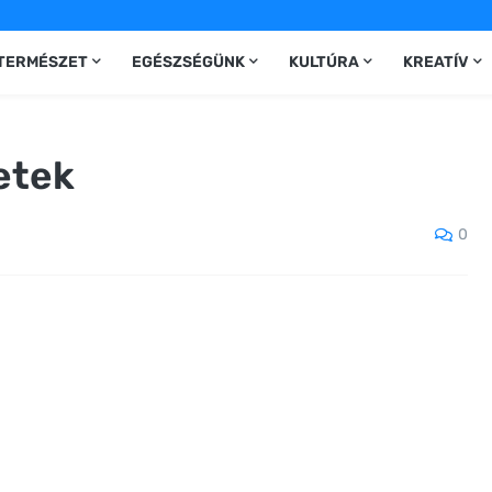
TERMÉSZET
EGÉSZSÉGÜNK
KULTÚRA
KREATÍV
etek
0