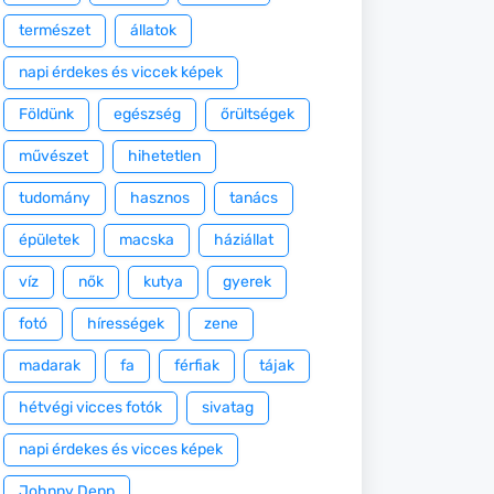
természet
állatok
napi érdekes és viccek képek
Földünk
egészség
őrültségek
művészet
hihetetlen
tudomány
hasznos
tanács
épületek
macska
háziállat
víz
nők
kutya
gyerek
fotó
hírességek
zene
madarak
fa
férfiak
tájak
hétvégi vicces fotók
sivatag
napi érdekes és vicces képek
Johnny Depp