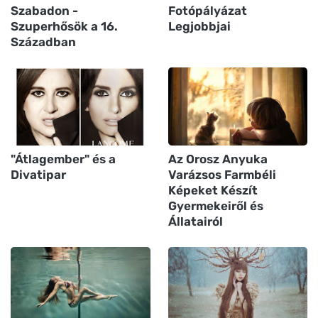
Szabadon -
Fotópályázat
Szuperhősök a 16.
Legjobbjai
Században
"Átlagember" és a
Az Orosz Anyuka
Divatipar
Varázsos Farmbéli
Képeket Készít
Gyermekeiről és
Állatairól