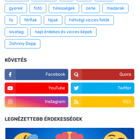
gyerek
fotó
hírességek
zene
madarak
fa
férfiak
tájak
hétvégi vicces fotók
sivatag
napi érdekes és vicces képek
Johnny Depp
KÖVETÉS
Facebook
Quora
YouTube
Twitter
Instagram
RSS
LEGNÉZETTEBB ÉRDEKESSÉGEK