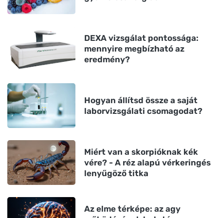
DEXA vizsgálat pontossága:
mennyire megbízható az
eredmény?
Hogyan állítsd össze a saját
laborvizsgálati csomagodat?
Miért van a skorpióknak kék
vére? - A réz alapú vérkeringés
lenyűgöző titka
Az elme térképe: az agy