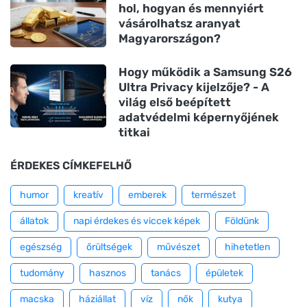
hol, hogyan és mennyiért
vásárolhatsz aranyat
Magyarországon?
Hogy működik a Samsung S26
Ultra Privacy kijelzője? - A
világ első beépített
adatvédelmi képernyőjének
titkai
ÉRDEKES CÍMKEFELHŐ
humor
kreatív
emberek
természet
állatok
napi érdekes és viccek képek
Földünk
egészség
őrültségek
művészet
hihetetlen
tudomány
hasznos
tanács
épületek
macska
háziállat
víz
nők
kutya