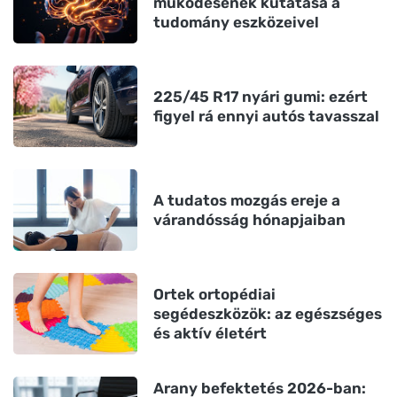
működésének kutatása a
tudomány eszközeivel
225/45 R17 nyári gumi: ezért
figyel rá ennyi autós tavasszal
A tudatos mozgás ereje a
várandósság hónapjaiban
Ortek ortopédiai
segédeszközök: az egészséges
és aktív életért
Arany befektetés 2026-ban: