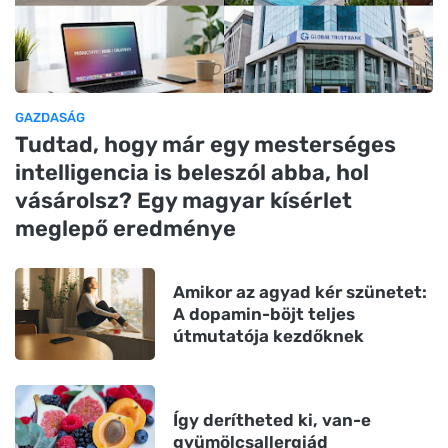
GAZDASÁG
Tudtad, hogy már egy mesterséges
intelligencia is beleszól abba, hol
vásárolsz? Egy magyar kísérlet
meglepő eredménye
Amikor az agyad kér szünetet:
A dopamin-böjt teljes
útmutatója kezdőknek
Így derítheted ki, van-e
gyümölcsallergiád