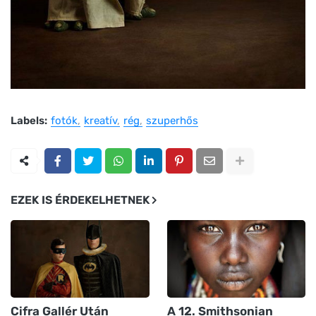
Labels:
fotók
kreatív
rég
szuperhős
EZEK IS ÉRDEKELHETNEK
Cifra Gallér Után
A 12. Smithsonian