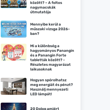
között? – A foltos
nagymacskák
útmutatója
Mennyibe kerül a
műszaki vizsga 2026-
ban?
Mi a különbség a
hagyományos Panangin
és a Panangin Forte
tabletták között? -
Részletes magyarázat
laikusoknak
Hogyan spórolhatsz
meg energiát és pénzt?
Használj mennyezeti
LED lámpát!
20 Dolog amiért