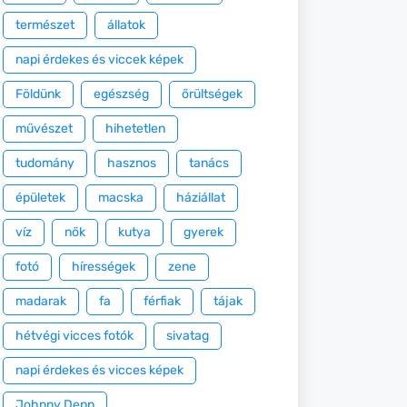
természet
állatok
napi érdekes és viccek képek
Földünk
egészség
őrültségek
művészet
hihetetlen
tudomány
hasznos
tanács
épületek
macska
háziállat
víz
nők
kutya
gyerek
fotó
hírességek
zene
madarak
fa
férfiak
tájak
hétvégi vicces fotók
sivatag
napi érdekes és vicces képek
Johnny Depp