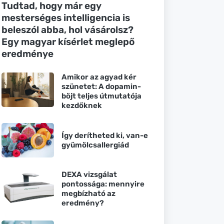
Tudtad, hogy már egy
mesterséges intelligencia is
beleszól abba, hol vásárolsz?
Egy magyar kísérlet meglepő
eredménye
Amikor az agyad kér
szünetet: A dopamin-
böjt teljes útmutatója
kezdőknek
Így derítheted ki, van-e
gyümölcsallergiád
DEXA vizsgálat
pontossága: mennyire
megbízható az
eredmény?