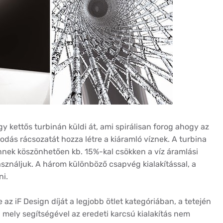
y kettős turbinán küldi át, ami spirálisan forog ahogy az
csodás rácsozatát hozza létre a kiáramló víznek. A turbina
nnek köszönhetően kb. 15%-kal csökken a víz áramlási
ználjuk. A három különböző csapvég kialakítással, a
ni.
 az iF Design díját a legjobb ötlet kategóriában, a tetején
mely segítségével az eredeti karcsú kialakítás nem