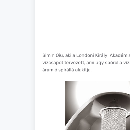
Simin Qiu, aki a Londoni Királyi Akadémiá
vízcsapot tervezett, ami úgy spórol a ví
áramló spirállá alakítja.