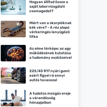
Hogyan állítsd össze a
saját laborvizsgálati
csomagodat?
Miért van a skorpióknak
kék vére? - A réz alapú
vérkeringés lenyűgöző
titka
Az elme térképe: az agy
működésének kutatása
a tudomány eszközeivel
225/45 R17 nyári gumi:
ezért figyel rá ennyi
autós tavasszal
A tudatos mozgás ereje
a várandósság
hónapjaiban