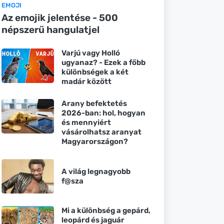
EMOJI
Az emojik jelentése - 500
népszerű hangulatjel
Varjú vagy Holló
ugyanaz? - Ezek a főbb
különbségek a két
madár között
Arany befektetés
2026-ban: hol, hogyan
és mennyiért
vásárolhatsz aranyat
Magyarországon?
A világ legnagyobb
f@sza
Mi a különbség a gepárd,
leopárd és jaguár