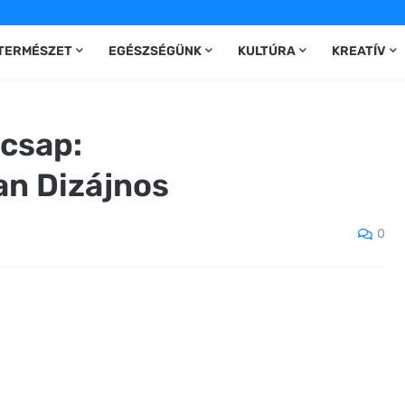
TERMÉSZET
EGÉSZSÉGÜNK
KULTÚRA
KREATÍV
csap:
n Dizájnos
0