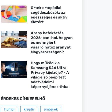
Ortek ortopédiai
segédeszközök: az
egészséges és aktív
életért
Arany befektetés
2026-ban: hol, hogyan
és mennyiért
vásárolhatsz aranyat
Magyarországon?
Hogy működik a
Samsung S26 Ultra
Privacy kijelzője? - A
világ első beépített
adatvédelmi
képernyőjének titkai
ÉRDEKES CÍMKEFELHŐ
humor
kreatív
emberek