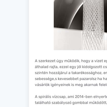
A szerkezet úgy működik, hogy a vizet eg
áthalad rajta, ezzel egy jól kidolgozott 
szintén hozzájárul a takarékossághoz, e
sebessége,s kevesebbet pazarolsz ha has
vásárlók igényeinek is meg akarnak felel
A spirális vízcsap, ami 2014-ben elnyerte
található szabályozó gombbal működött, 