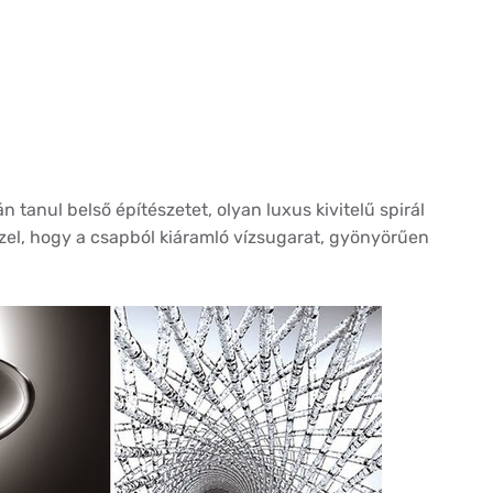
n tanul belső építészetet, olyan luxus kivitelű spirál
zzel, hogy a csapból kiáramló vízsugarat, gyönyörűen