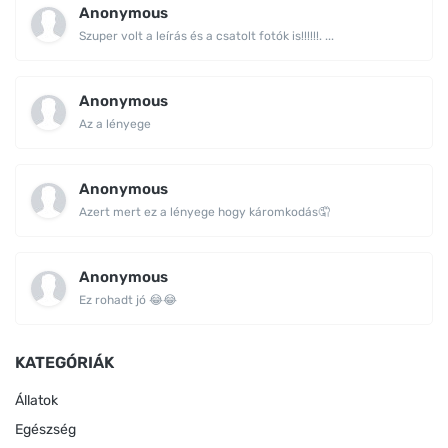
Anonymous
Szuper volt a leírás és a csatolt fotók is!!!!!!. ...
Anonymous
Az a lényege
Anonymous
Azert mert ez a lényege hogy káromkodás🤦
Anonymous
Ez rohadt jó 😂😂
KATEGÓRIÁK
Állatok
Egészség