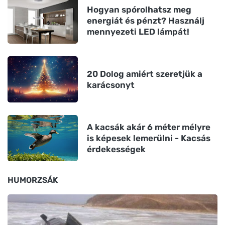
Hogyan spórolhatsz meg
energiát és pénzt? Használj
mennyezeti LED lámpát!
20 Dolog amiért szeretjük a
karácsonyt
A kacsák akár 6 méter mélyre
is képesek lemerülni - Kacsás
érdekességek
HUMORZSÁK