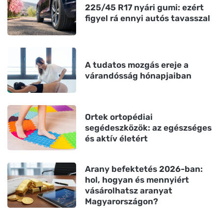
225/45 R17 nyári gumi: ezért
figyel rá ennyi autós tavasszal
A tudatos mozgás ereje a
várandósság hónapjaiban
Ortek ortopédiai
segédeszközök: az egészséges
és aktív életért
Arany befektetés 2026-ban:
hol, hogyan és mennyiért
vásárolhatsz aranyat
Magyarországon?