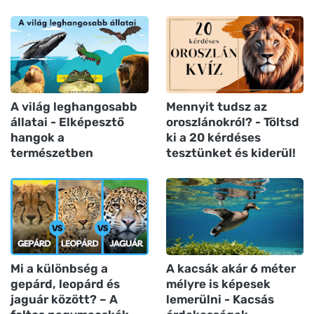
A világ leghangosabb
Mennyit tudsz az
állatai - Elképesztő
oroszlánokról? - Töltsd
hangok a
ki a 20 kérdéses
természetben
tesztünket és kiderül!
Mi a különbség a
A kacsák akár 6 méter
gepárd, leopárd és
mélyre is képesek
jaguár között? – A
lemerülni - Kacsás