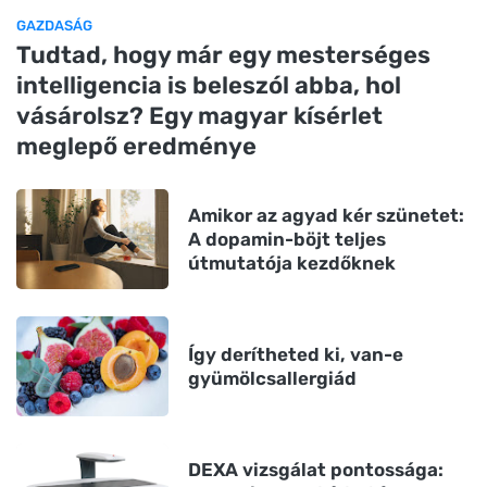
GAZDASÁG
Tudtad, hogy már egy mesterséges
intelligencia is beleszól abba, hol
vásárolsz? Egy magyar kísérlet
meglepő eredménye
Amikor az agyad kér szünetet:
A dopamin-böjt teljes
útmutatója kezdőknek
Így derítheted ki, van-e
gyümölcsallergiád
DEXA vizsgálat pontossága: