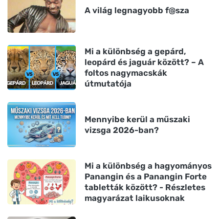
A világ legnagyobb f@sza
Mi a különbség a gepárd,
leopárd és jaguár között? – A
foltos nagymacskák
útmutatója
Mennyibe kerül a műszaki
vizsga 2026-ban?
Mi a különbség a hagyományos
Panangin és a Panangin Forte
tabletták között? - Részletes
magyarázat laikusoknak