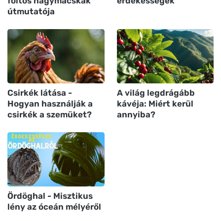
foltos nagymacskák
érdekességek
útmutatója
Csirkék látása -
A világ legdrágább
Hogyan használják a
kávéja: Miért kerül
csirkék a szemüket?
annyiba?
Ördöghal - Misztikus
lény az óceán mélyéről