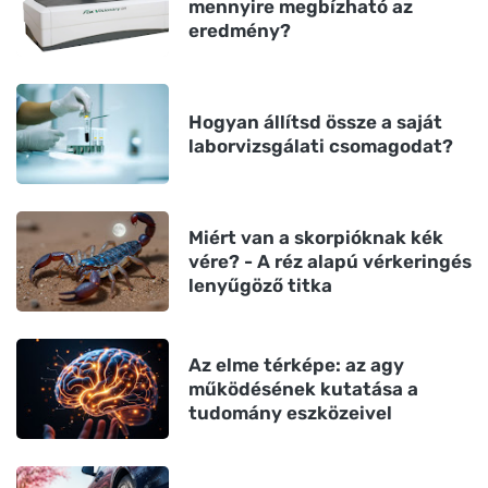
mennyire megbízható az
eredmény?
Hogyan állítsd össze a saját
laborvizsgálati csomagodat?
Miért van a skorpióknak kék
vére? - A réz alapú vérkeringés
lenyűgöző titka
Az elme térképe: az agy
működésének kutatása a
tudomány eszközeivel