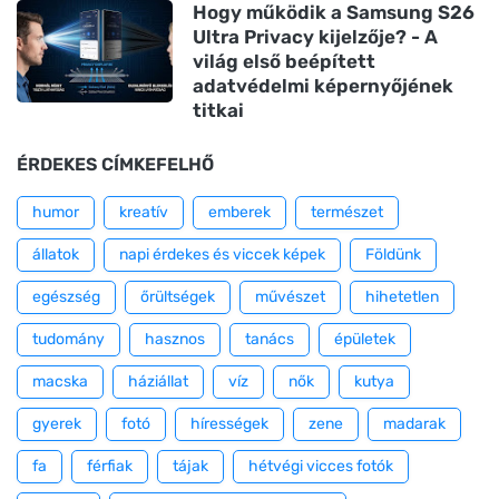
Hogy működik a Samsung S26
Ultra Privacy kijelzője? - A
világ első beépített
adatvédelmi képernyőjének
titkai
ÉRDEKES CÍMKEFELHŐ
humor
kreatív
emberek
természet
állatok
napi érdekes és viccek képek
Földünk
egészség
őrültségek
művészet
hihetetlen
tudomány
hasznos
tanács
épületek
macska
háziállat
víz
nők
kutya
gyerek
fotó
hírességek
zene
madarak
fa
férfiak
tájak
hétvégi vicces fotók