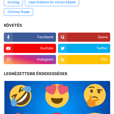
sivatag
napi érdekes és vicces képek
Johnny Depp
KÖVETÉS
Facebook
Quora
YouTube
Twitter
Instagram
RSS
LEGNÉZETTEBB ÉRDEKESSÉGEK