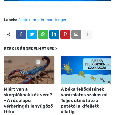
Labels:
állatok
arc
humor
tenger
EZEK IS ÉRDEKELHETNEK
Miért van a
A béka fejlődésének
skorpióknak kék vére?
varázslatos szakaszai -
- A réz alapú
Teljes útmutató a
vérkeringés lenyűgöző
petétől a kifejlett
titka
állatig