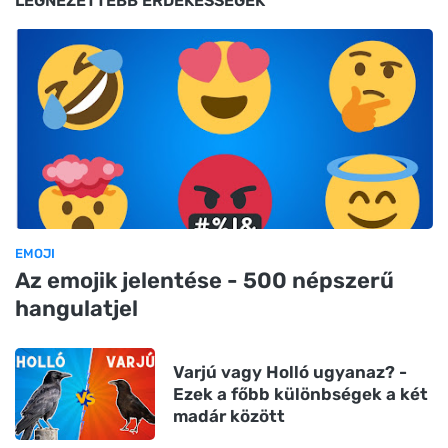
LEGNÉZETTEBB ÉRDEKESSÉGEK
EMOJI
Az emojik jelentése - 500 népszerű
hangulatjel
Varjú vagy Holló ugyanaz? -
Ezek a főbb különbségek a két
madár között