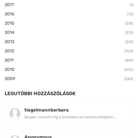
2017
(1)
2016
(12)
2015
(218)
2014
(375)
2013
(513)
2012
(704)
2011
(441)
2010
(202)
2009
(284)
LEGUTÓBBI HOZZÁSZÓLÁSOK
tiegelmannbarbara
Szuper, viszont míg a leírásban azt kommunikáljáto...
Anonymous