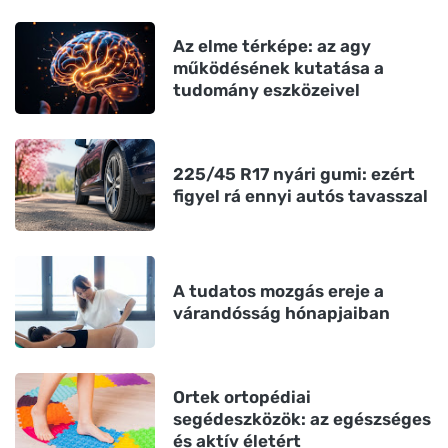
Az elme térképe: az agy
működésének kutatása a
tudomány eszközeivel
225/45 R17 nyári gumi: ezért
figyel rá ennyi autós tavasszal
A tudatos mozgás ereje a
várandósság hónapjaiban
Ortek ortopédiai
segédeszközök: az egészséges
és aktív életért