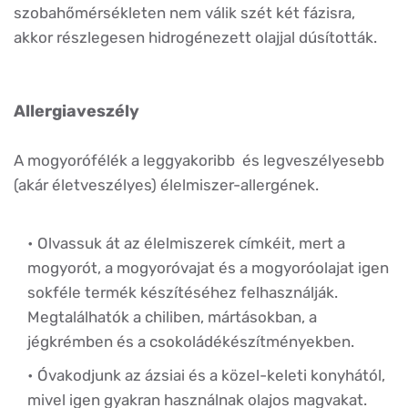
szobahőmérsékleten nem válik szét két fázisra,
akkor részlegesen hidrogénezett olajjal dúsították.
Allergiaveszély
A mogyorófélék a leggyakoribb és legveszélyesebb
(akár életveszélyes) élelmiszer-allergének.
Olvassuk át az élelmiszerek címkéit, mert a
mogyorót, a mogyoróvajat és a mogyoróolajat igen
sokféle termék készítéséhez felhasználják.
Megtalálhatók a chiliben, mártásokban, a
jégkrémben és a csokoládékészítményekben.
Óvakodjunk az ázsiai és a közel-keleti konyhától,
mivel igen gyakran használnak olajos magvakat.