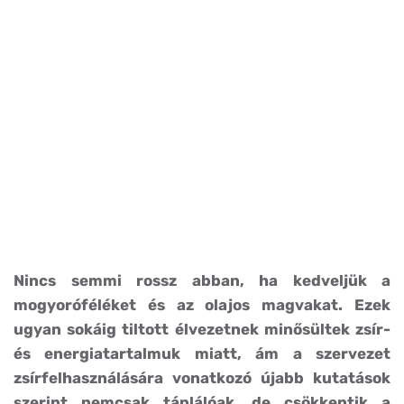
Nincs semmi rossz abban, ha kedveljük a
mogyoróféléket és az olajos magvakat. Ezek
ugyan sokáig tiltott élvezetnek minősültek zsír-
és energiatartalmuk miatt, ám a szervezet
zsírfelhasználására vonatkozó újabb kutatások
szerint nemcsak táplálóak, de csökkentik a