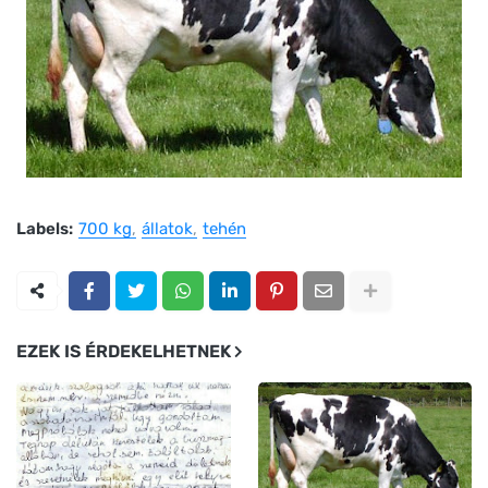
Labels:
700 kg
állatok
tehén
EZEK IS ÉRDEKELHETNEK