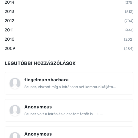
2014
(375)
2013
(513)
2012
(704)
2011
(441)
2010
(202)
2009
(284)
LEGUTÓBBI HOZZÁSZÓLÁSOK
tiegelmannbarbara
Szuper, viszont míg a leírásban azt kommunikáljáto...
Anonymous
Szuper volt a leírás és a csatolt fotók is!!!!!!. ...
Anonymous