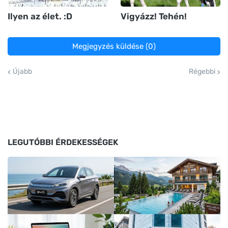
Ilyen az élet. :D
Vigyázz! Tehén!
Megjegyzés küldése (0)
Újabb
Régebbi
LEGUTÓBBI ÉRDEKESSÉGEK