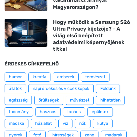
vásárolhatsz aranyat
Magyarországon?
Hogy működik a Samsung S26
Ultra Privacy kijelzője? - A
világ első beépített
adatvédelmi képernyőjének
titkai
ÉRDEKES CÍMKEFELHŐ
humor
kreatív
emberek
természet
állatok
napi érdekes és viccek képek
Földünk
egészség
őrültségek
művészet
hihetetlen
tudomány
hasznos
tanács
épületek
macska
háziállat
víz
nők
kutya
gyerek
fotó
hírességek
zene
madarak