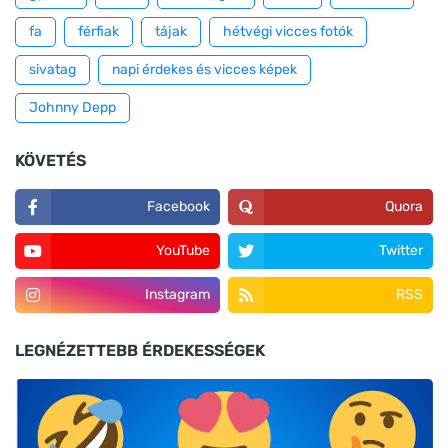
fa
férfiak
tájak
hétvégi vicces fotók
sivatag
napi érdekes és vicces képek
Johnny Depp
KÖVETÉS
Facebook
Quora
YouTube
Twitter
Instagram
RSS
LEGNÉZETTEBB ÉRDEKESSÉGEK