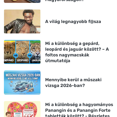
A világ legnagyobb f@sza
Mi a különbség a gepárd,
leopárd és jaguár között? – A
foltos nagymacskák
útmutatója
Mennyibe kerül a műszaki
vizsga 2026-ban?
Mi a különbség a hagyományos
Panangin és a Panangin Forte
tabletták között? - Részletes