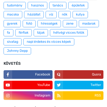
tudomány
hasznos
tanács
épületek
macska
háziállat
víz
nők
kutya
gyerek
fotó
hírességek
zene
madarak
fa
férfiak
tájak
hétvégi vicces fotók
sivatag
napi érdekes és vicces képek
Johnny Depp
KÖVETÉS
Facebook
Quora
YouTube
Twitter
Instagram
RSS