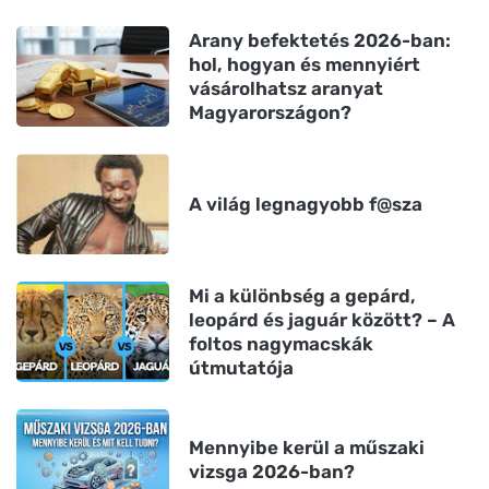
Arany befektetés 2026-ban:
hol, hogyan és mennyiért
vásárolhatsz aranyat
Magyarországon?
A világ legnagyobb f@sza
Mi a különbség a gepárd,
leopárd és jaguár között? – A
foltos nagymacskák
útmutatója
Mennyibe kerül a műszaki
vizsga 2026-ban?