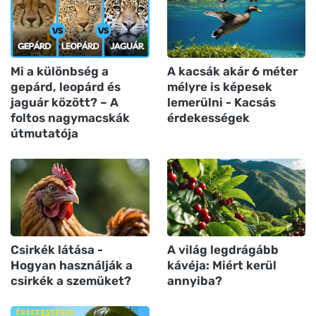
Mi a különbség a
A kacsák akár 6 méter
gepárd, leopárd és
mélyre is képesek
jaguár között? – A
lemerülni - Kacsás
foltos nagymacskák
érdekességek
útmutatója
Csirkék látása -
A világ legdrágább
Hogyan használják a
kávéja: Miért kerül
csirkék a szemüket?
annyiba?