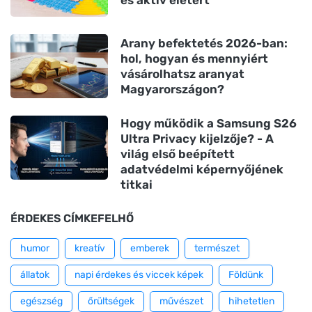
és aktív életért
Arany befektetés 2026-ban:
hol, hogyan és mennyiért
vásárolhatsz aranyat
Magyarországon?
Hogy működik a Samsung S26
Ultra Privacy kijelzője? - A
világ első beépített
adatvédelmi képernyőjének
titkai
ÉRDEKES CÍMKEFELHŐ
humor
kreatív
emberek
természet
állatok
napi érdekes és viccek képek
Földünk
egészség
őrültségek
művészet
hihetetlen