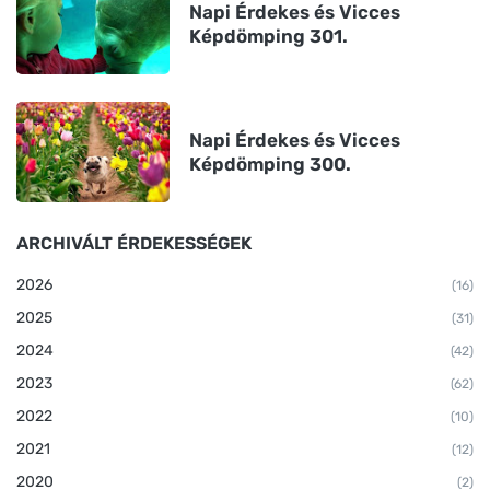
Napi Érdekes és Vicces
Képdömping 301.
Napi Érdekes és Vicces
Képdömping 300.
ARCHIVÁLT ÉRDEKESSÉGEK
2026
(16)
2025
(31)
2024
(42)
2023
(62)
2022
(10)
2021
(12)
2020
(2)