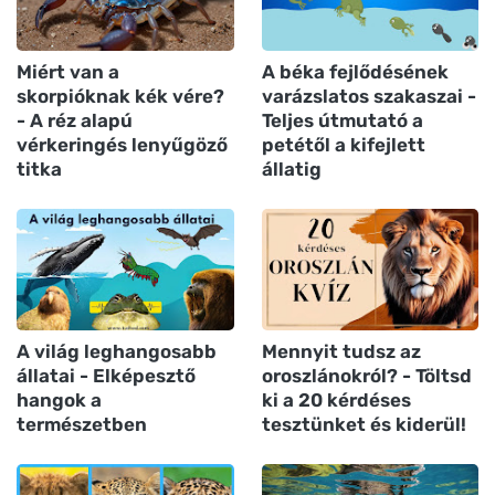
Miért van a
A béka fejlődésének
skorpióknak kék vére?
varázslatos szakaszai -
- A réz alapú
Teljes útmutató a
vérkeringés lenyűgöző
petétől a kifejlett
titka
állatig
A világ leghangosabb
Mennyit tudsz az
állatai - Elképesztő
oroszlánokról? - Töltsd
hangok a
ki a 20 kérdéses
természetben
tesztünket és kiderül!