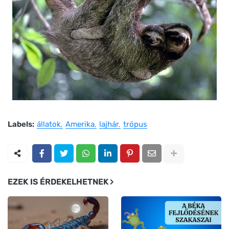
Labels:
állatok
Amerika
lajhár
trópus
EZEK IS ÉRDEKELHETNEK