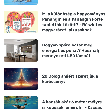
Mi a különbség a hagyományos
Panangin és a Panangin Forte
tabletták között? - Részletes
magyarázat laikusoknak
Hogyan spórolhatsz meg
energiát és pénzt? Használj
mennyezeti LED lámpát!
20 Dolog amiért szeretjük a
karácsonyt
A kacsák akár 6 méter mélyre
is képesek lemerülni - Kacsás