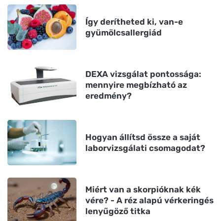
Így derítheted ki, van-e
gyümölcsallergiád
DEXA vizsgálat pontossága:
mennyire megbízható az
eredmény?
Hogyan állítsd össze a saját
laborvizsgálati csomagodat?
Miért van a skorpióknak kék
vére? - A réz alapú vérkeringés
lenyűgöző titka