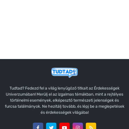
Tudtad? Fedezd fel a világ lenyűgöző titkait az Érdekességek
Univerzumában! Merülj el az izgalmas témákban, mint a rejtélyes
történelmi események, elképesztő természeti jelenségek és
furcsa találmányok. Ne hezitálj tovább, és lépj be a meglepetések
és érdekességek világába!