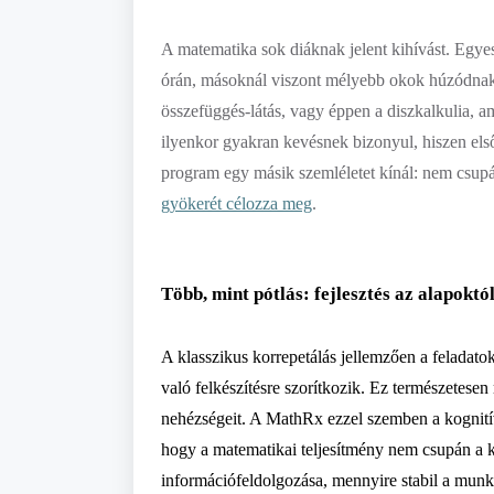
A matematika sok diáknak jelent kihívást. Egy
órán, másoknál viszont mélyebb okok húzódnak
összefüggés-látás, vagy éppen a
diszkalkulia
, a
ilyenkor gyakran kevésnek bizonyul, hiszen els
program egy másik szemléletet kínál: nem csupán
gyökerét célozza meg
.
Több
,
mint pótlás: fejlesztés az alapoktó
A klasszikus korrepetálás jellemzően a feladato
való felkészítésre szorítkozik. Ez természetesen
nehézségeit. A
MathRx
ezzel szemben a kognitív
hogy a matematikai teljesítmény nem csupán a 
információfeldolgozása, mennyire stabil a munk