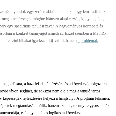
eseknél a gondok egyszerűen abból fakadnak, hogy lemaradtak az
 meg a nehézségek mögött: hiányzó alapkészségek, gyenge logikai
mely egy specifikus tanulási zavar. A hagyományos korrepetálás
ősorban a konkrét tananyagot ismétli át. Ezzel szemben a
MathRx
 a felszíni hibákat igyekszik kijavítani, hanem
a problémák
l
k megoldására, a házi feladat átnézésére és a következő dolgozatra
 rövid távon segíthet, de sokszor nem oldja meg a tanuló tartós
 képességek fejlesztésére helyezi a hangsúlyt. A program felismeri,
képletek megtanulásán múlik, hanem azon is, mennyire gyors a diák
amemóriája, és hogyan képes logikusan következtetni.