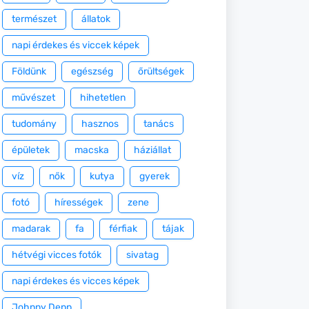
természet
állatok
napi érdekes és viccek képek
Földünk
egészség
őrültségek
művészet
hihetetlen
tudomány
hasznos
tanács
épületek
macska
háziállat
víz
nők
kutya
gyerek
fotó
hírességek
zene
madarak
fa
férfiak
tájak
hétvégi vicces fotók
sivatag
napi érdekes és vicces képek
Johnny Depp