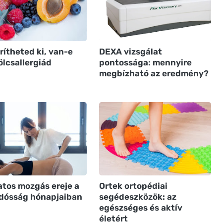
rítheted ki, van-e
DEXA vizsgálat
lcsallergiád
pontossága: mennyire
megbízható az eredmény?
atos mozgás ereje a
Ortek ortopédiai
dósság hónapjaiban
segédeszközök: az
egészséges és aktív
életért