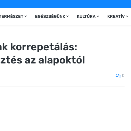
TERMÉSZET
EGÉSZSÉGÜNK
KULTÚRA
KREATÍV
k korrepetálás:
ztés az alapoktól
0