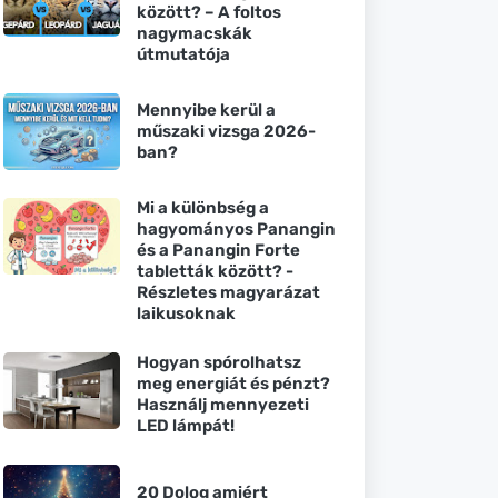
között? – A foltos
nagymacskák
útmutatója
Mennyibe kerül a
műszaki vizsga 2026-
ban?
Mi a különbség a
hagyományos Panangin
és a Panangin Forte
tabletták között? -
Részletes magyarázat
laikusoknak
Hogyan spórolhatsz
meg energiát és pénzt?
Használj mennyezeti
LED lámpát!
20 Dolog amiért