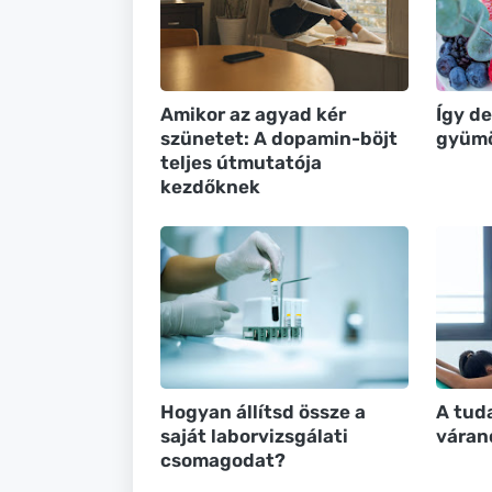
Amikor az agyad kér
Így de
szünetet: A dopamin-böjt
gyümö
teljes útmutatója
kezdőknek
Hogyan állítsd össze a
A tud
saját laborvizsgálati
váran
csomagodat?