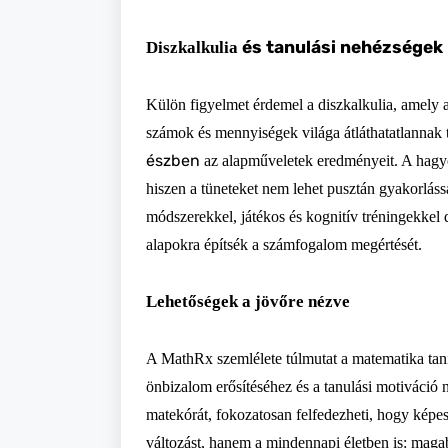
és tanulási nehézségek
Diszkalkulia
Külön figyelmet érdemel a
diszkalkulia
, amely 
számok és mennyiségek világa átláthatatlannak t
észben
az alapműveletek eredményeit. A hagyo
hiszen a tüneteket nem lehet pusztán gyakorlás
módszerekkel, játékos és kognitív tréningekkel
alapokra építsék a számfogalom megértését.
Lehetőségek a jövőre nézve
A
MathRx
szemlélete túlmutat a matematika tan
önbizalom erősítéséhez és a tanulási motiváció
matekórát, fokozatosan felfedezheti, hogy képes
változást, hanem a mindennapi életben is: maga