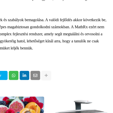
ek és szabályok bemagolása. A valódi fejlődés akkor következik be,
 képes magabiztosan gondolkodni számokban. A
MathRx
ezért nem
plex fejlesztési rendszer, amely segít megtalálni és orvosolni a
gyökeréig hatol, lehetőséget kínál arra, hogy a tanulók ne csak
müket leljék bennük.
r