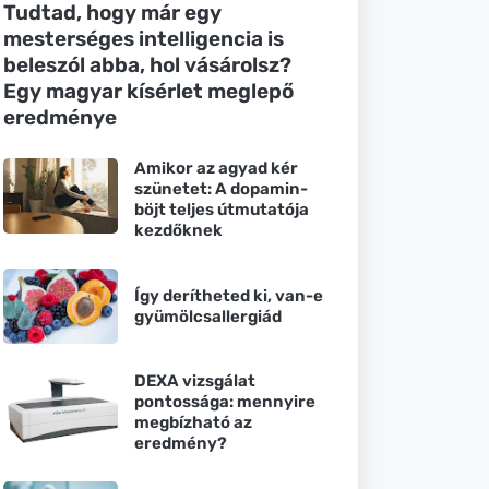
Tudtad, hogy már egy
mesterséges intelligencia is
beleszól abba, hol vásárolsz?
Egy magyar kísérlet meglepő
eredménye
Amikor az agyad kér
szünetet: A dopamin-
böjt teljes útmutatója
kezdőknek
Így derítheted ki, van-e
gyümölcsallergiád
DEXA vizsgálat
pontossága: mennyire
megbízható az
eredmény?