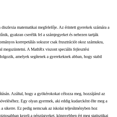
a diszlexia matematikai megfelelője. Az érintett gyerekek számára a
űnik, gyakran cserélik fel a számjegyeket és nehezen tartják
mányos korrepetálás sokszor csak frusztrációt okoz számukra,
sal megszüntetni. A
MathRx
viszont speciális fejlesztési
 dolgozik, amelyek segítenek a gyerekeknek abban, hogy stabil
ításán. Azáltal, hogy a gyökérokokat célozza meg, hozzájárul az
 növeléséhez. Egy olyan gyermek, aki eddig kudarcként élte meg a
 a sikerre. Ez pedig nemcsak az iskolai teljesítményben hoz
biztosabban kezeli a pénzügyeket, könnyebben ért meg statisztikai