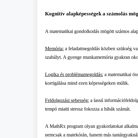
Kognitív alapképességek a számolás mög
A matematikai gondolkodás mögött számos alapv
Memória:
a feladatmegoldás közben szükség van 
szabályt. A gyenge munkamemória gyakran okoz h
Logika és problémamegoldás:
a matematikai öss
korrigálása mind ezen képességeken múlik.
Feldolgozási sebesség:
a lassú információfeldol
tempó miatti stressz fokozza a hibák számát.
A
MathRx
program olyan gyakorlatokat alkalmaz
nemcsak a matekórán, hanem más tantárgyaknál 