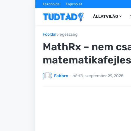
Kezdőoldal
Kapcsolat
ÁLLATVILÁG
Főoldal
egészség
MathRx – nem csa
matematikafejles
Fabbro
-
hétfő, szeptember 29, 2025