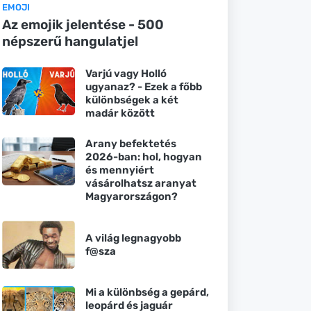
EMOJI
Az emojik jelentése - 500
népszerű hangulatjel
Varjú vagy Holló
ugyanaz? - Ezek a főbb
különbségek a két
madár között
Arany befektetés
2026-ban: hol, hogyan
és mennyiért
vásárolhatsz aranyat
Magyarországon?
A világ legnagyobb
f@sza
Mi a különbség a gepárd,
leopárd és jaguár