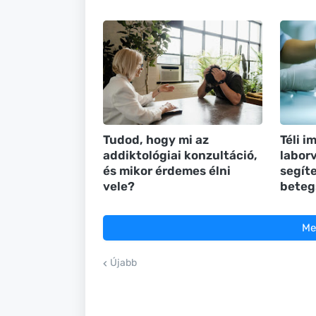
Tudod, hogy mi az
Téli i
addiktológiai konzultáció,
labor
és mikor érdemes élni
segít
vele?
beteg
Me
Újabb