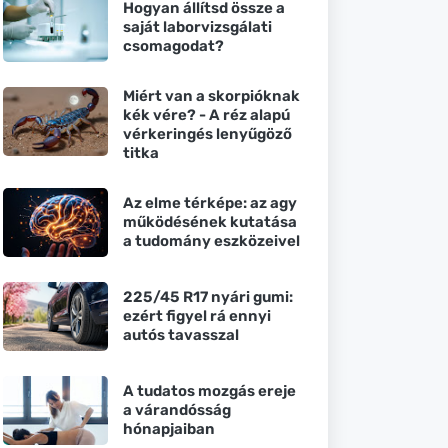
Hogyan állítsd össze a
saját laborvizsgálati
csomagodat?
Miért van a skorpióknak
kék vére? - A réz alapú
vérkeringés lenyűgöző
titka
Az elme térképe: az agy
működésének kutatása
a tudomány eszközeivel
225/45 R17 nyári gumi:
ezért figyel rá ennyi
autós tavasszal
A tudatos mozgás ereje
a várandósság
hónapjaiban