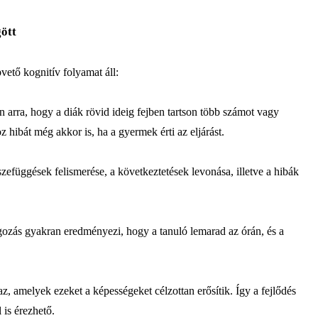
ött
ető kognitív folyamat áll:
arra, hogy a diák rövid ideig fejben tartson több számot vagy
ibát még akkor is, ha a gyermek érti az eljárást.
zefüggések felismerése, a következtetések levonása, illetve a hibák
gozás gyakran eredményezi, hogy a tanuló lemarad az órán, és a
, amelyek ezeket a képességeket célzottan erősítik. Így a fejlődés
is érezhető.