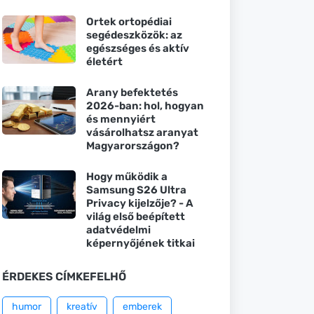
Ortek ortopédiai
segédeszközök: az
egészséges és aktív
életért
Arany befektetés
2026-ban: hol, hogyan
és mennyiért
vásárolhatsz aranyat
Magyarországon?
Hogy működik a
Samsung S26 Ultra
Privacy kijelzője? - A
világ első beépített
adatvédelmi
képernyőjének titkai
ÉRDEKES CÍMKEFELHŐ
humor
kreatív
emberek