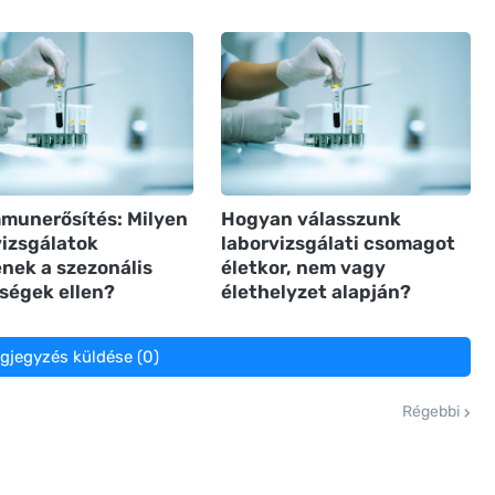
mmunerősítés: Milyen
Hogyan válasszunk
vizsgálatok
laborvizsgálati csomagot
enek a szezonális
életkor, nem vagy
ségek ellen?
élethelyzet alapján?
gjegyzés küldése (0)
Régebbi