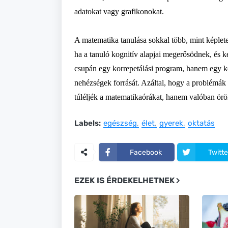
adatokat vagy grafikonokat.
A matematika tanulása sokkal több, mint képlet
ha a tanuló kognitív alapjai megerősödnek, és
csupán egy korrepetálási program, hanem egy kom
nehézségek forrását. Azáltal, hogy a problémák 
túléljék a matematikaórákat, hanem valóban örö
Labels:
egészség
élet
gyerek
oktatás
Facebook
Twitte
EZEK IS ÉRDEKELHETNEK