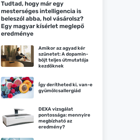
Tudtad, hogy már egy
mesterséges intelligencia is
beleszól abba, hol vásárolsz?
Egy magyar kísérlet meglepő
eredménye
Amikor az agyad kér
szünetet: A dopamin-
böjt teljes útmutatója
kezdőknek
Így derítheted ki, van-e
gyümölcsallergiád
DEXA vizsgálat
pontossága: mennyire
megbízható az
eredmény?