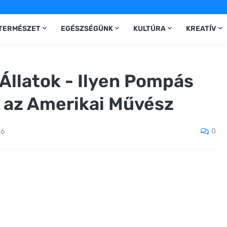
TERMÉSZET
EGÉSZSÉGÜNK
KULTÚRA
KREATÍV
Állatok - Ilyen Pompás
t az Amerikai Művész
0
16