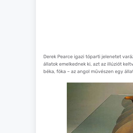
Derek Pearce igazi tóparti jelenetet var
állatok emelkednek ki, azt az illúziót kel
béka, fóka – az angol művészen egy állat