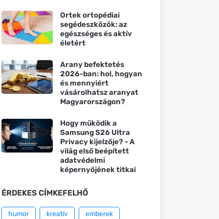
Ortek ortopédiai
segédeszközök: az
egészséges és aktív
életért
Arany befektetés
2026-ban: hol, hogyan
és mennyiért
vásárolhatsz aranyat
Magyarországon?
Hogy működik a
Samsung S26 Ultra
Privacy kijelzője? - A
világ első beépített
adatvédelmi
képernyőjének titkai
ÉRDEKES CÍMKEFELHŐ
humor
kreatív
emberek