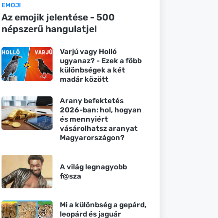
EMOJI
Az emojik jelentése - 500
népszerű hangulatjel
Varjú vagy Holló
ugyanaz? - Ezek a főbb
különbségek a két
madár között
Arany befektetés
2026-ban: hol, hogyan
és mennyiért
vásárolhatsz aranyat
Magyarországon?
A világ legnagyobb
f@sza
Mi a különbség a gepárd,
leopárd és jaguár