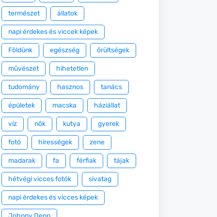
természet
állatok
napi érdekes és viccek képek
Földünk
egészség
őrültségek
művészet
hihetetlen
tudomány
hasznos
tanács
épületek
macska
háziállat
víz
nők
kutya
gyerek
fotó
hírességek
zene
madarak
fa
férfiak
tájak
hétvégi vicces fotók
sivatag
napi érdekes és vicces képek
Johnny Depp