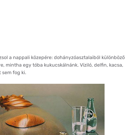
ázsol a nappali közepére: dohányzóasztalaiból különböző
tve, mintha egy tóba kukucskálnánk. Víziló, delfin, kacsa,
 sem fog ki.