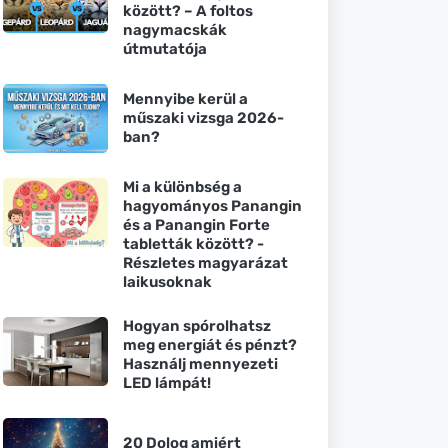
között? – A foltos
nagymacskák
útmutatója
Mennyibe kerül a
műszaki vizsga 2026-
ban?
Mi a különbség a
hagyományos Panangin
és a Panangin Forte
tabletták között? -
Részletes magyarázat
laikusoknak
Hogyan spórolhatsz
meg energiát és pénzt?
Használj mennyezeti
LED lámpát!
20 Dolog amiért