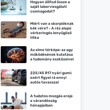
Hogyan állítsd össze a
saját laborvizsgálati
csomagodat?
Miért van a skorpióknak
kék vére? - A réz alapú
vérkeringés lenyűgöző
titka
Az elme térképe: az agy
működésének kutatása
a tudomány eszközeivel
225/45 R17 nyári gumi:
ezért figyel rá ennyi
autós tavasszal
A tudatos mozgás ereje
a várandósság
hónapjaiban