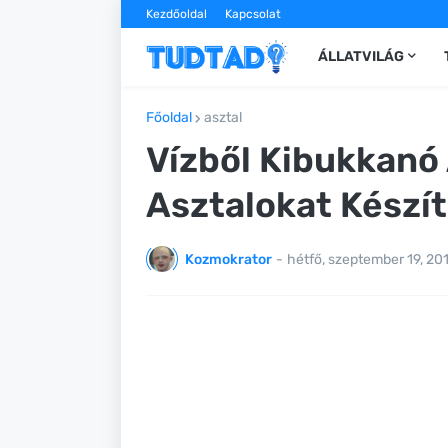
Kezdőoldal
Kapcsolat
ÁLLATVILÁG
Főoldal
asztal
Vízből Kibukkanó 
Asztalokat Készí
Kozmokrator
-
hétfő, szeptember 19, 20