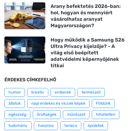
Arany befektetés 2026-ban:
hol, hogyan és mennyiért
vásárolhatsz aranyat
Magyarországon?
Hogy működik a Samsung S26
Ultra Privacy kijelzője? - A
világ első beépített
adatvédelmi képernyőjének
titkai
ÉRDEKES CÍMKEFELHŐ
humor
kreatív
emberek
természet
állatok
napi érdekes és viccek képek
Földünk
egészség
őrültségek
művészet
hihetetlen
tudomány
hasznos
tanács
épületek