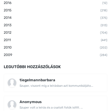
2016
(12)
2015
(218)
2014
(375)
2013
(513)
2012
(704)
2011
(441)
2010
(202)
2009
(284)
LEGUTÓBBI HOZZÁSZÓLÁSOK
tiegelmannbarbara
Szuper, viszont míg a leírásban azt kommunikáljáto...
Anonymous
Szuper volt a leírás és a csatolt fotók is!!!!!!. ...