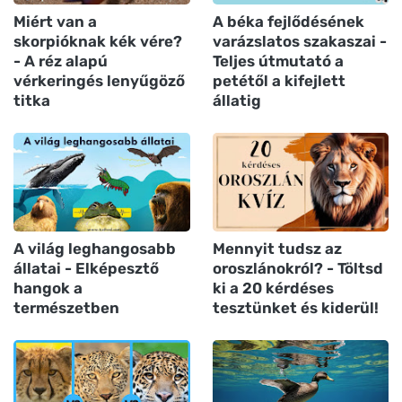
Miért van a
A béka fejlődésének
skorpióknak kék vére?
varázslatos szakaszai -
- A réz alapú
Teljes útmutató a
vérkeringés lenyűgöző
petétől a kifejlett
titka
állatig
A világ leghangosabb
Mennyit tudsz az
állatai - Elképesztő
oroszlánokról? - Töltsd
hangok a
ki a 20 kérdéses
természetben
tesztünket és kiderül!