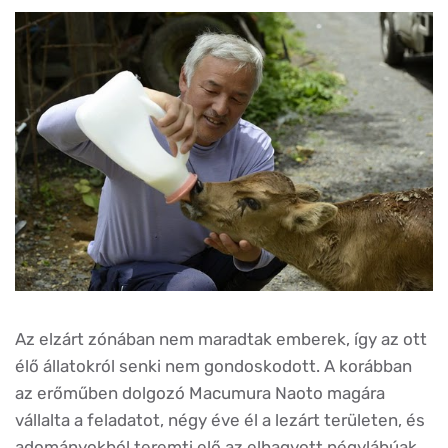
Az elzárt zónában nem maradtak emberek, így az ott
élő állatokról senki nem gondoskodott. A korábban
az erőműben dolgozó Macumura Naoto magára
vállalta a feladatot, négy éve él a lezárt területen, és
adományokból teremti elő az elhagyott négylábúak