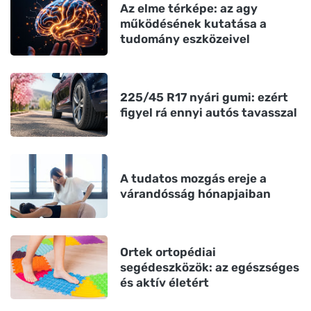
Az elme térképe: az agy
működésének kutatása a
tudomány eszközeivel
225/45 R17 nyári gumi: ezért
figyel rá ennyi autós tavasszal
A tudatos mozgás ereje a
várandósság hónapjaiban
Ortek ortopédiai
segédeszközök: az egészséges
és aktív életért