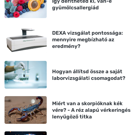
Így derítheted ki, van-e
gyümölcsallergiád
DEXA vizsgálat pontossága:
mennyire megbízható az
eredmény?
Hogyan állítsd össze a saját
laborvizsgálati csomagodat?
Miért van a skorpióknak kék
vére? - A réz alapú vérkeringés
lenyűgöző titka