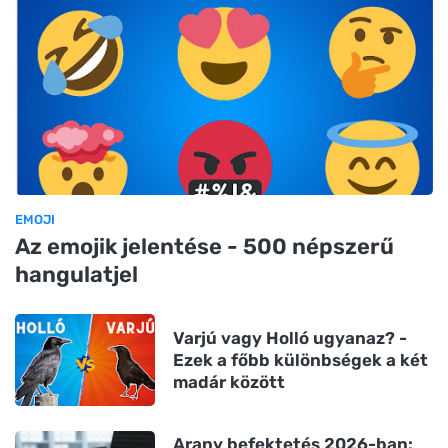
EMOJI
Az emojik jelentése - 500 népszerű
hangulatjel
Varjú vagy Holló ugyanaz? -
Ezek a főbb különbségek a két
madár között
Arany befektetés 2026-ban: