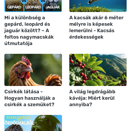
Mi a különbség a
A kacsák akár 6 méter
gepárd, leopárd és
mélyre is képesek
jaguár között? – A
lemerülni - Kacsás
foltos nagymacskák
érdekességek
útmutatója
Csirkék látása -
A világ legdrágább
Hogyan használják a
kávéja: Miért kerül
csirkék a szemüket?
annyiba?