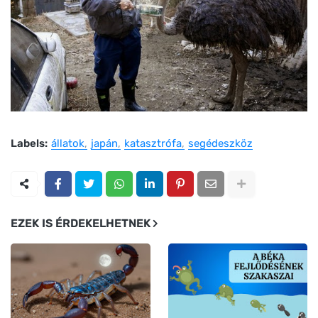
Labels:
állatok
japán
katasztrófa
segédeszköz
EZEK IS ÉRDEKELHETNEK