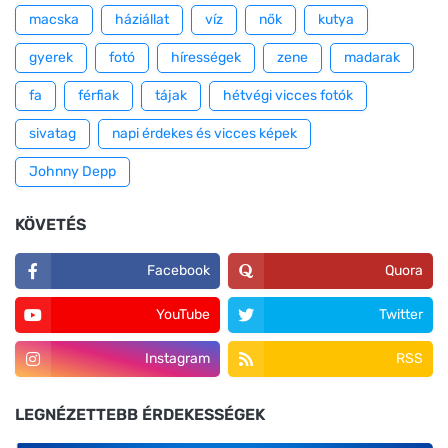
macska
háziállat
víz
nők
kutya
gyerek
fotó
hírességek
zene
madarak
fa
férfiak
tájak
hétvégi vicces fotók
sivatag
napi érdekes és vicces képek
Johnny Depp
KÖVETÉS
Facebook
Quora
YouTube
Twitter
Instagram
RSS
LEGNÉZETTEBB ÉRDEKESSÉGEK