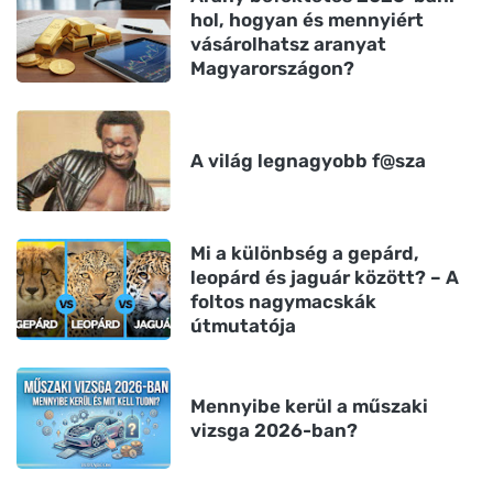
hol, hogyan és mennyiért
vásárolhatsz aranyat
Magyarországon?
A világ legnagyobb f@sza
Mi a különbség a gepárd,
leopárd és jaguár között? – A
foltos nagymacskák
útmutatója
Mennyibe kerül a műszaki
vizsga 2026-ban?