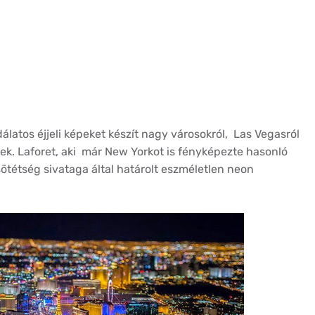
álatos éjjeli képeket készít nagy városokról, Las Vegasról
k. Laforet, aki már New Yorkot is fényképezte hasonló
ötétség sivataga által határolt eszméletlen neon