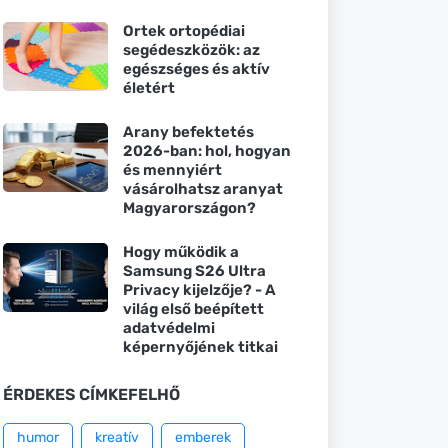
Ortek ortopédiai
segédeszközök: az
egészséges és aktív
életért
Arany befektetés
2026-ban: hol, hogyan
és mennyiért
vásárolhatsz aranyat
Magyarországon?
Hogy működik a
Samsung S26 Ultra
Privacy kijelzője? - A
világ első beépített
adatvédelmi
képernyőjének titkai
ÉRDEKES CÍMKEFELHŐ
humor
kreatív
emberek