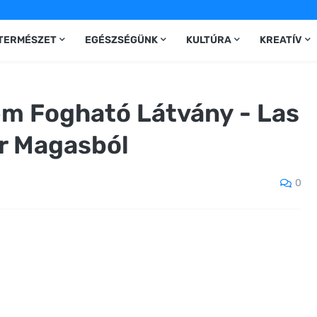
TERMÉSZET
EGÉSZSÉGÜNK
KULTÚRA
KREATÍV
m Fogható Látvány - Las
r Magasból
0