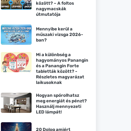
között? – A foltos
nagymacskák
útmutatója
Mennyibe kerül a
műszaki vizsga 2026-
ban?
Mi a különbség a
hagyományos Panangin
és a Panangin Forte
tabletták között? -
Részletes magyarázat
laikusoknak
Hogyan spórolhatsz
meg energiát és pénzt?
Használj mennyezeti
LED lámpát!
20 Dolog amiért