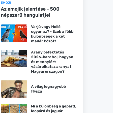
EMOJI
Az emojik jelentése - 500
népszerű hangulatjel
Varjú vagy Holló
ugyanaz? - Ezek a főbb
különbségek a két
madár között
Arany befektetés
2026-ban: hol, hogyan
és mennyiért
vásárolhatsz aranyat
Magyarországon?
A világ legnagyobb
f@sza
Mi a különbség a gepárd,
leopárd és jaguár