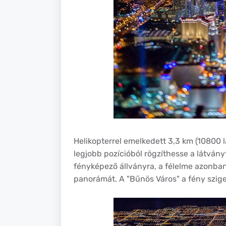
Helikopterrel emelkedett 3,3 km (10800 l
legjobb pozícióból rögzíthesse a látványt
fényképező állványra, a félelme azonban
panorámát. A "Bűnös Város" a fény szige