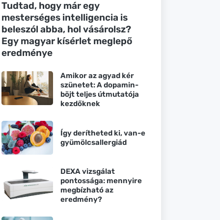
Tudtad, hogy már egy
mesterséges intelligencia is
beleszól abba, hol vásárolsz?
Egy magyar kísérlet meglepő
eredménye
Amikor az agyad kér
szünetet: A dopamin-
böjt teljes útmutatója
kezdőknek
Így derítheted ki, van-e
gyümölcsallergiád
DEXA vizsgálat
pontossága: mennyire
megbízható az
eredmény?