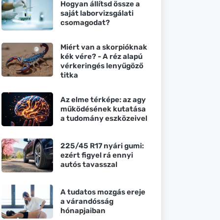
Hogyan állítsd össze a
saját laborvizsgálati
csomagodat?
Miért van a skorpióknak
kék vére? - A réz alapú
vérkeringés lenyűgöző
titka
Az elme térképe: az agy
működésének kutatása
a tudomány eszközeivel
225/45 R17 nyári gumi:
ezért figyel rá ennyi
autós tavasszal
A tudatos mozgás ereje
a várandósság
hónapjaiban