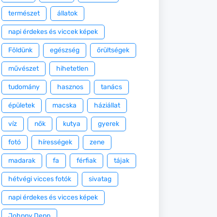
természet
állatok
napi érdekes és viccek képek
Földünk
egészség
őrültségek
művészet
hihetetlen
tudomány
hasznos
tanács
épületek
macska
háziállat
víz
nők
kutya
gyerek
fotó
hírességek
zene
madarak
fa
férfiak
tájak
hétvégi vicces fotók
sivatag
napi érdekes és vicces képek
Johnny Depp