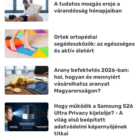
A tudatos mozgás ereje a
várandósság hónapjaiban
Ortek ortopédiai
segédeszközök: az egészséges
és aktív életért
Arany befektetés 2026-ban:
hol, hogyan és mennyiért
vásárolhatsz aranyat
Magyarországon?
Hogy működik a Samsung S26
Ultra Privacy kijelzője? - A
világ első beépített
adatvédelmi képernyőjének
titkai