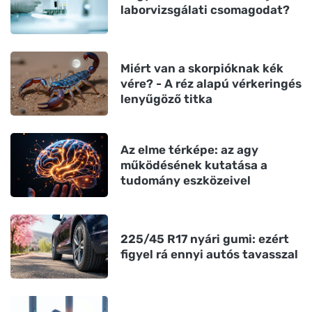
laborvizsgálati csomagodat?
Miért van a skorpióknak kék
vére? - A réz alapú vérkeringés
lenyűgöző titka
Az elme térképe: az agy
működésének kutatása a
tudomány eszközeivel
225/45 R17 nyári gumi: ezért
figyel rá ennyi autós tavasszal