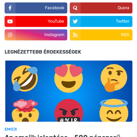
Facebook
Quora
YouTube
Twitter
Instagram
RSS
LEGNÉZETTEBB ÉRDEKESSÉGEK
EMOJI