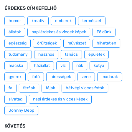
ÉRDEKES CÍMKEFELHŐ
humor
kreatív
emberek
természet
állatok
napi érdekes és viccek képek
Földünk
egészség
őrültségek
művészet
hihetetlen
tudomány
hasznos
tanács
épületek
macska
háziállat
víz
nők
kutya
gyerek
fotó
hírességek
zene
madarak
fa
férfiak
tájak
hétvégi vicces fotók
sivatag
napi érdekes és vicces képek
Johnny Depp
KÖVETÉS