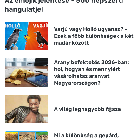
Az emojik jelentése - 500 népszerű
hangulatjel
Varjú vagy Holló ugyanaz? -
Ezek a főbb különbségek a két
madár között
Arany befektetés 2026-ban:
hol, hogyan és mennyiért
vásárolhatsz aranyat
Magyarországon?
A világ legnagyobb f@sza
Mi a különbség a gepárd,