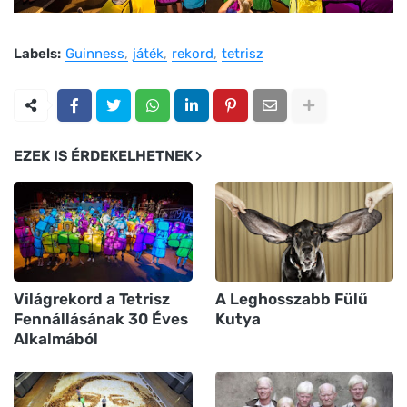
Labels:
Guinness
játék
rekord
tetrisz
EZEK IS ÉRDEKELHETNEK
Világrekord a Tetrisz
A Leghosszabb Fülű
Fennállásának 30 Éves
Kutya
Alkalmából