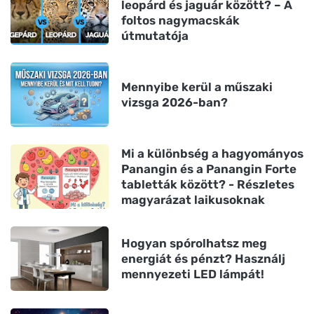
leopárd és jaguár között? – A
foltos nagymacskák
útmutatója
Mennyibe kerül a műszaki
vizsga 2026-ban?
Mi a különbség a hagyományos
Panangin és a Panangin Forte
tabletták között? - Részletes
magyarázat laikusoknak
Hogyan spórolhatsz meg
energiát és pénzt? Használj
mennyezeti LED lámpát!