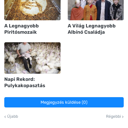
A Legnagyobb
A Világ Legnagyobb
Piritósmozaik
Albínó Családja
Napi Rekord:
Pulykakopasztás
Megjegyzés küldése (0)
Újabb
Régebbi