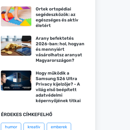
Ortek ortopédiai
segédeszközök: az
egészséges és aktív
életért
Arany befektetés
2026-ban: hol, hogyan
és mennyiért
vásárolhatsz aranyat
Magyarországon?
Hogy működik a
Samsung S26 Ultra
Privacy kijelzője? - A
világ első beépített
adatvédelmi
képernyőjének titkai
ÉRDEKES CÍMKEFELHŐ
humor
kreatív
emberek