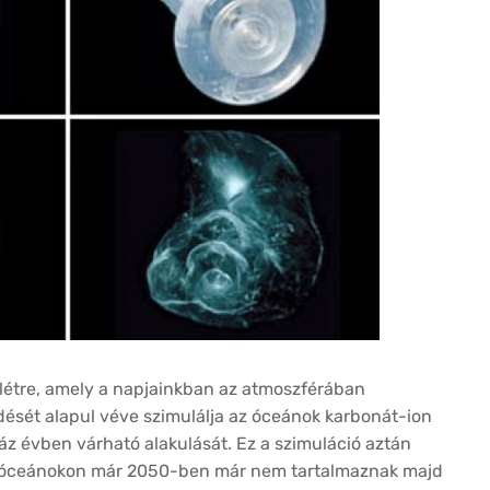
 létre, amely a napjainkban az atmoszférában
ését alapul véve szimulálja az óceánok karbonát-ion
z évben várható alakulását. Ez a szimuláció aztán
li óceánokon már 2050-ben már nem tartalmaznak majd