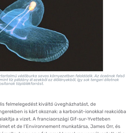
tartalmú védőburka savas környezetben feloldódik. Az óceánok felső
nt tíz példány él ezekből az élőlényekből, így sok tengeri állatnak
osítanak táplálékforrást.
lis felmelegedést kiváltó üvegházhatást, de
gerekben is kárt okoznak: a karbonát-ionokkal reakcióba
akítja a vizet. A franciaországi Gif-sur-Yvetteben
limet et de I’Environnement munkatársa, James Orr, és