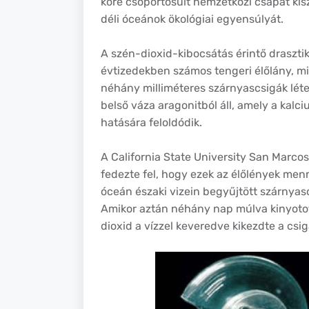
köré csoportosult nemzetközi csapat kis
déli óceánok ökológiai egyensúlyát.
A szén-dioxid-kibocsátás érintő draszti
évtizedekben számos tengeri élőlány, min
néhány milliméteres szárnyascsigák léte
belső váza aragonitból áll, amely a kalc
hatására feloldódik.
A California State University San Marcos
fedezte fel, hogy ezek az élőlények men
óceán északi vizein begyűjtött szárnyasc
Amikor aztán néhány nap múlva kinyototta
dioxid a vízzel keveredve kikezdte a csig