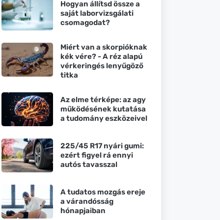
Hogyan állítsd össze a
saját laborvizsgálati
csomagodat?
Miért van a skorpióknak
kék vére? - A réz alapú
vérkeringés lenyűgöző
titka
Az elme térképe: az agy
működésének kutatása
a tudomány eszközeivel
225/45 R17 nyári gumi:
ezért figyel rá ennyi
autós tavasszal
A tudatos mozgás ereje
a várandósság
hónapjaiban