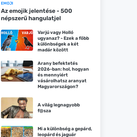
EMOJI
Az emojik jelentése - 500
népszerű hangulatjel
Varjú vagy Holló
ugyanaz? - Ezek a főbb
különbségek a két
madár között
Arany befektetés
2026-ban: hol, hogyan
és mennyiért
vásárolhatsz aranyat
Magyarországon?
A világ legnagyobb
f@sza
Mi a különbség a gepárd,
leopárd és jaguár