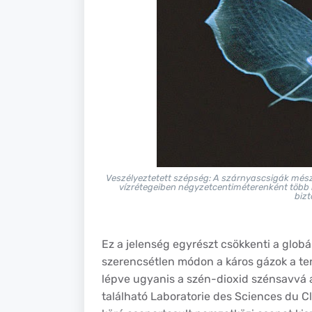
Veszélyeztetett szépség: A szárnyascsigák mész
vízrétegeiben négyzetcentiméterenként több mi
bizt
Ez a jelenség egyrészt csökkenti a globá
szerencsétlen módon a káros gázok a ten
lépve ugyanis a szén-dioxid szénsavvá al
található Laboratorie des Sciences du C