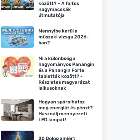
között? – A foltos
nagymacskák
útmutatója
Mennyibe kerül a
műszaki vizsga 2026-
ban?
Mi a különbség a
hagyományos Panangin
és a Panangin Forte
tabletták között? -
Részletes magyarázat
laikusoknak
Hogyan spórolhatsz
meg energiát és pénzt?
Használj mennyezeti
LED lámpát!
20 Dolog amiért