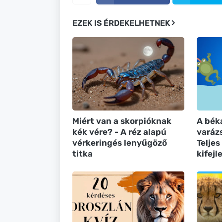
EZEK IS ÉRDEKELHETNEK
Miért van a skorpióknak
A bék
kék vére? - A réz alapú
varázs
vérkeringés lenyűgöző
Teljes
titka
kifejl