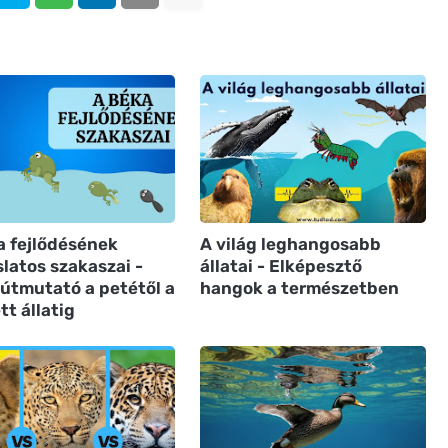
a fejlődésének
A világ leghangosabb
latos szakaszai -
állatai - Elképesztő
 útmutató a petétől a
hangok a természetben
ett állatig