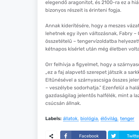
elegendő aragonitot, és 2100-ra ez a hiá
bizonyos részeit is érinteni fogja.
Annak kiderítésére, hogy a meszes váza
lehetnek egy ilyen változásnak, Fabry –
összetételű – tengervízoldatba helyezett
kétnapos kísérlet után még életben voltak
Orr felhívja a figyelmet, hogy a szárnyas
„ez a faj alapvető szerepet játszik a sar
Eltűnésével a szárnyascsiga összes jele
– veszélybe sodorhatja.” Ezenfelül a hal
gazdaságilag jelentős halfélék, mint a la
csúcsán állnak.
Labels:
állatok
biológia
élővilág
tenger
Facebook
Twitte