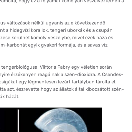
zámolta, hogy ez a folyamat komolyan veszélyeztetheti a
kus változások nélkül ugyanis az elkövetkezendő
t a hidegvízi korallok, tengeri uborkák és a csupán
zése kerülhet komoly veszélybe, mivel ezek háza és
ium-karbonát egyik gyakori formája, és a savas víz
 tengerbiológusa, Viktoria Fabry egy véletlen során
nyire érzékenyen reagálnak a szén-dioxidra. A Csendes-
sigákat egy légmentesen lezárt tartályban tárolta el.
 azt, észrevette,hogy az állatok által kibocsátott szén-
ák házát.