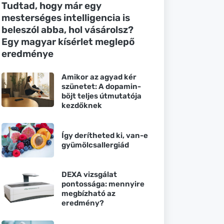
Tudtad, hogy már egy
mesterséges intelligencia is
beleszól abba, hol vásárolsz?
Egy magyar kísérlet meglepő
eredménye
Amikor az agyad kér
szünetet: A dopamin-
böjt teljes útmutatója
kezdőknek
Így derítheted ki, van-e
gyümölcsallergiád
DEXA vizsgálat
pontossága: mennyire
megbízható az
eredmény?