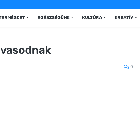
TERMÉSZET
EGÉSZSÉGÜNK
KULTÚRA
KREATÍV
avasodnak
0