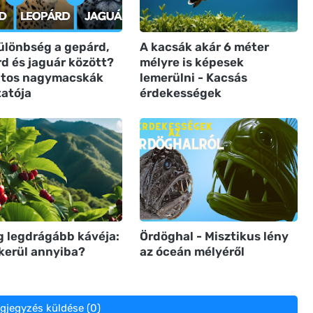
különbség a gepárd,
A kacsák akár 6 méter
d és jaguár között?
mélyre is képesek
oltos nagymacskák
lemerülni - Kacsás
atója
érdekességek
g legdrágább kávéja:
Ördöghal - Misztikus lény
 kerül annyiba?
az óceán mélyéről
gjegyzés küldése (0)