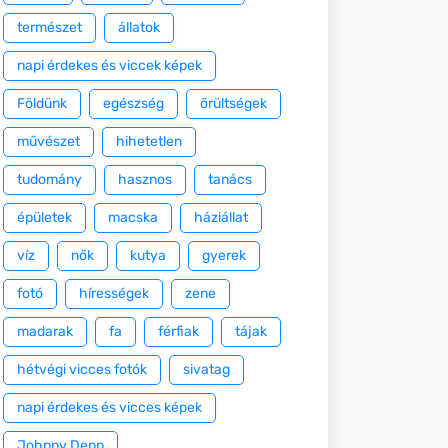
természet
állatok
napi érdekes és viccek képek
Földünk
egészség
őrültségek
művészet
hihetetlen
tudomány
hasznos
tanács
épületek
macska
háziállat
víz
nők
kutya
gyerek
fotó
hírességek
zene
madarak
fa
férfiak
tájak
hétvégi vicces fotók
sivatag
napi érdekes és vicces képek
Johnny Depp