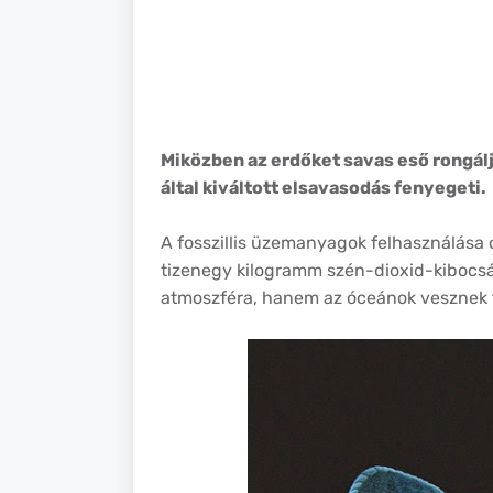
Miközben az erdőket savas eső rongálj
által kiváltott elsavasodás fenyegeti.
A fosszillis üzemanyagok felhasználása
tizenegy kilogramm szén-dioxid-kibocsá
atmoszféra, hanem az óceánok vesznek f