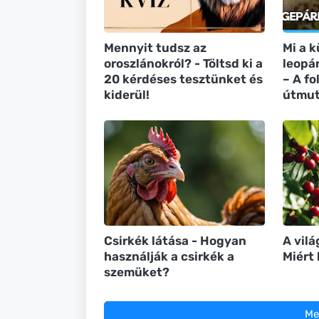
Mennyit tudsz az
Mi a 
oroszlánokról? - Töltsd ki a
leopár
20 kérdéses tesztünket és
– A f
kiderül!
útmut
Csirkék látása - Hogyan
A vilá
használják a csirkék a
Miért
szemüket?
Me