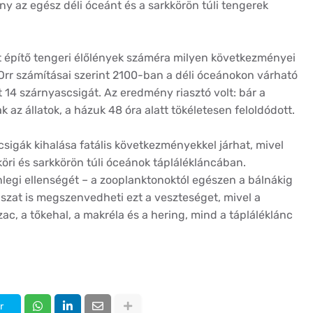
ny az egész déli óceánt és a sarkkörön túli tengerek
t építő tengeri élőlények száméra milyen következményei
 Orr számításai szerint 2100-ban a déli óceánokon várható
 14 szárnyascsigát. Az eredmény riasztó volt: bár a
 az állatok, a házuk 48 óra alatt tökéletesen feloldódott.
csigák kihalása fatális következményekkel járhat, mivel
kköri és sarkkörön túli óceánok táplálékláncában.
nlegi ellenségét – a zooplanktonoktól egészen a bálnákig
ászat is megszenvedheti ezt a veszteséget, mivel a
zac, a tőkehal, a makréla és a hering, mind a tápláléklánc
r