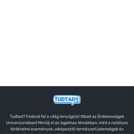
Tudtad? Fedezd fel a világ lenyűgöző titkait az Érdekességek
Univerzumában! Merülj el az izgalmas témákban, mint a rejtélyes
történelmi események, elképesztő természeti jelenségek és