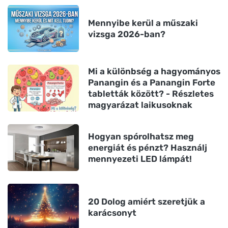
Mennyibe kerül a műszaki
vizsga 2026-ban?
Mi a különbség a hagyományos
Panangin és a Panangin Forte
tabletták között? - Részletes
magyarázat laikusoknak
Hogyan spórolhatsz meg
energiát és pénzt? Használj
mennyezeti LED lámpát!
20 Dolog amiért szeretjük a
karácsonyt