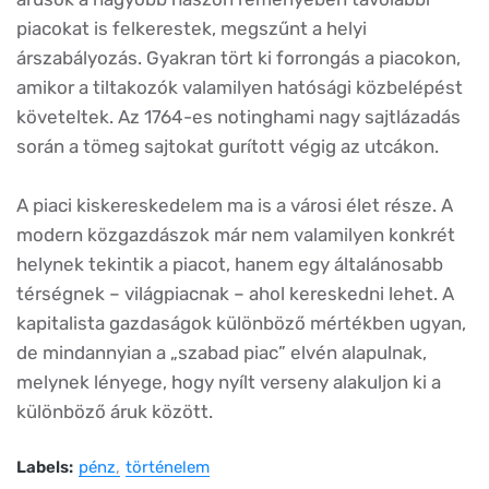
piacokat is felkerestek, megszűnt a helyi
árszabályozás. Gyakran tört ki forrongás a piacokon,
amikor a tiltakozók valamilyen hatósági közbelépést
követeltek. Az 1764-es notinghami nagy sajtlázadás
során a tömeg sajtokat gurított végig az utcákon.
A piaci kiskereskedelem ma is a városi élet része. A
modern közgazdászok már nem valamilyen konkrét
helynek tekintik a piacot, hanem egy általánosabb
térségnek – világpiacnak – ahol kereskedni lehet. A
kapitalista gazdaságok különböző mértékben ugyan,
de mindannyian a „szabad piac” elvén alapulnak,
melynek lényege, hogy nyílt verseny alakuljon ki a
különböző áruk között.
Labels:
pénz
történelem