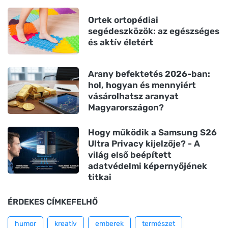
Ortek ortopédiai
segédeszközök: az egészséges
és aktív életért
Arany befektetés 2026-ban:
hol, hogyan és mennyiért
vásárolhatsz aranyat
Magyarországon?
Hogy működik a Samsung S26
Ultra Privacy kijelzője? - A
világ első beépített
adatvédelmi képernyőjének
titkai
ÉRDEKES CÍMKEFELHŐ
humor
kreatív
emberek
természet