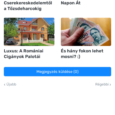
Cserekereskedelemtől
Napon Át
a Tőzsdeharcokig
Luxus: A Romániai
És hány fokon lehet
Cigányok Palotái
mosni? :)
Megjegyzés küldése (0)
Újabb
Régebbi