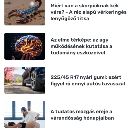
Miért van a skorpióknak kék
vére? - A réz alapú vérkeringés
lenyűgöző titka
Az elme térképe: az agy
működésének kutatása a
tudomány eszközeivel
225/45 R17 nyári gumi: ezért
figyel rá ennyi autós tavasszal
A tudatos mozgás ereje a
várandósság hónapjaiban