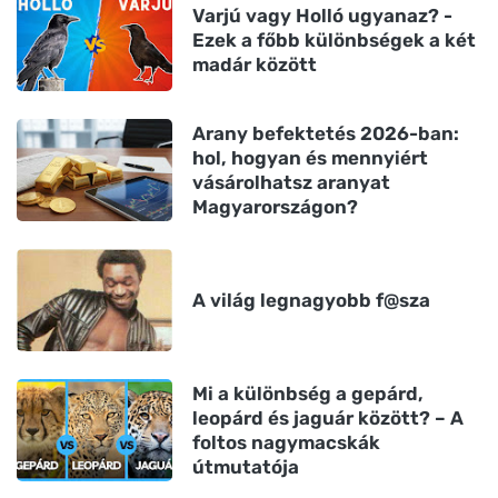
Varjú vagy Holló ugyanaz? -
Ezek a főbb különbségek a két
madár között
Arany befektetés 2026-ban:
hol, hogyan és mennyiért
vásárolhatsz aranyat
Magyarországon?
A világ legnagyobb f@sza
Mi a különbség a gepárd,
leopárd és jaguár között? – A
foltos nagymacskák
útmutatója