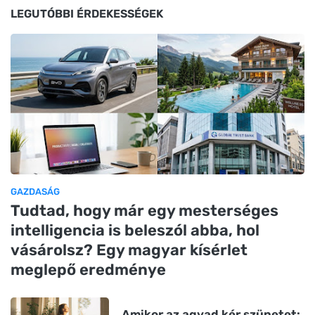
LEGUTÓBBI ÉRDEKESSÉGEK
GAZDASÁG
Tudtad, hogy már egy mesterséges
intelligencia is beleszól abba, hol
vásárolsz? Egy magyar kísérlet
meglepő eredménye
Amikor az agyad kér szünetet: