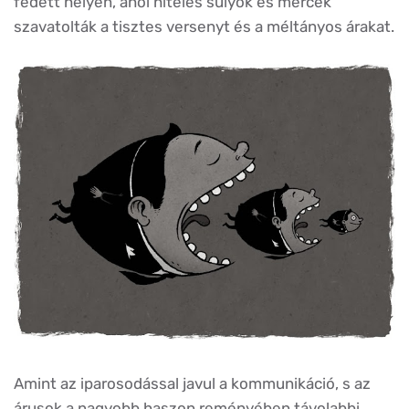
fedett helyen, ahol hiteles súlyok és mércék
szavatolták a tisztes versenyt és a méltányos árakat.
Amint az iparosodással javul a kommunikáció, s az
árusok a nagyobb haszon reményében távolabbi