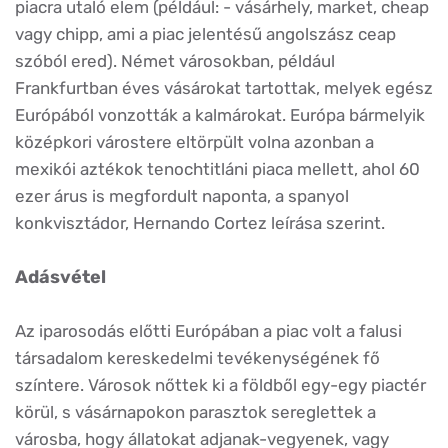
piacra utaló elem (például: - vásárhely, market, cheap
vagy chipp, ami a piac jelentésű angolszász ceap
szóból ered). Német városokban, például
Frankfurtban éves vásárokat tartottak, melyek egész
Európából vonzották a kalmárokat. Európa bármelyik
középkori várostere eltörpült volna azonban a
mexikói aztékok tenochtitláni piaca mellett, ahol 60
ezer árus is megfordult naponta, a spanyol
konkvisztádor, Hernando Cortez leírása szerint.
Adásvétel
Az iparosodás előtti Európában a piac volt a falusi
társadalom kereskedelmi tevékenységének fő
színtere. Városok nőttek ki a földből egy-egy piactér
körül, s vásárnapokon parasztok sereglettek a
városba, hogy állatokat adjanak-vegyenek, vagy