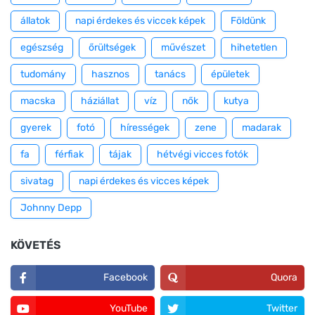
állatok
napi érdekes és viccek képek
Földünk
egészség
őrültségek
művészet
hihetetlen
tudomány
hasznos
tanács
épületek
macska
háziállat
víz
nők
kutya
gyerek
fotó
hírességek
zene
madarak
fa
férfiak
tájak
hétvégi vicces fotók
sivatag
napi érdekes és vicces képek
Johnny Depp
KÖVETÉS
Facebook
Quora
YouTube
Twitter