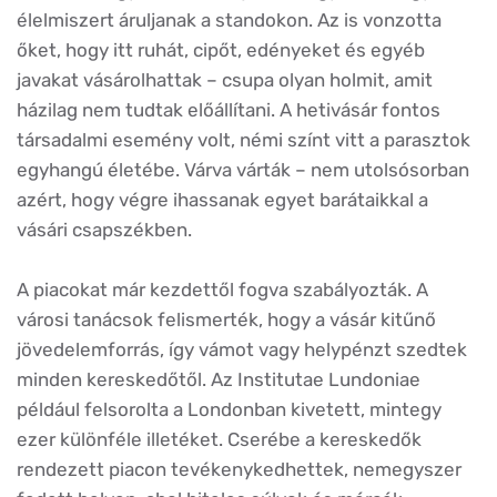
élelmiszert áruljanak a standokon. Az is vonzotta
őket, hogy itt ruhát, cipőt, edényeket és egyéb
javakat vásárolhattak – csupa olyan holmit, amit
házilag nem tudtak előállítani. A hetivásár fontos
társadalmi esemény volt, némi színt vitt a parasztok
egyhangú életébe. Várva várták – nem utolsósorban
azért, hogy végre ihassanak egyet barátaikkal a
vásári csapszékben.
A piacokat már kezdettől fogva szabályozták. A
városi tanácsok felismerték, hogy a vásár kitűnő
jövedelemforrás, így vámot vagy helypénzt szedtek
minden kereskedőtől. Az Institutae Lundoniae
például felsorolta a Londonban kivetett, mintegy
ezer különféle illetéket. Cserébe a kereskedők
rendezett piacon tevékenykedhettek, nemegyszer