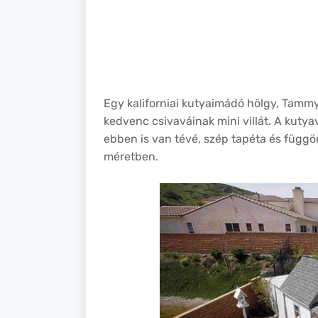
Egy kaliforniai kutyaimádó hölgy, Tammy Ka
kedvenc csivaváinak mini villát. A kutyav
ebben is van tévé, szép tapéta és függö
méretben.