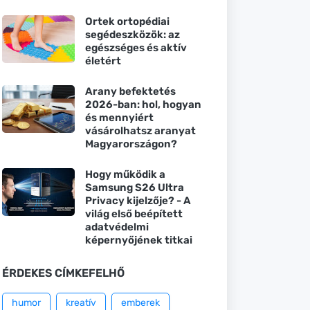
Ortek ortopédiai
segédeszközök: az
egészséges és aktív
életért
Arany befektetés
2026-ban: hol, hogyan
és mennyiért
vásárolhatsz aranyat
Magyarországon?
Hogy működik a
Samsung S26 Ultra
Privacy kijelzője? - A
világ első beépített
adatvédelmi
képernyőjének titkai
ÉRDEKES CÍMKEFELHŐ
humor
kreatív
emberek