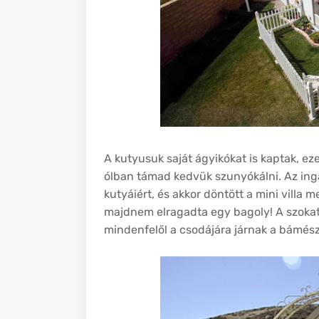
A kutyusuk saját ágyikókat is kaptak, eze
ólban támad kedvük szunyókálni. Az ing
kutyáiért, és akkor döntött a mini villa 
majdnem elragadta egy bagoly! A szokatl
mindenfelől a csodájára járnak a bámés