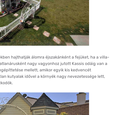
kben hajthatják álomra éjszakánként a fejüket, ha a villa-
atlanárusként nagy vagyonhoz jutott Kassis odáig van a
megépíttetése mellett, amikor egyik kis kedvencét
an kutyalak idővel a környék nagy nevezetessége lett,
zkodók.