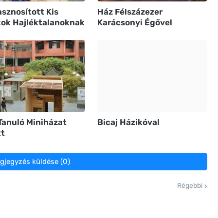
sznosított Kis
Ház Félszázezer
kok Hajléktalanoknak
Karácsonyi Égővel
Tanuló Miniházat
Bicaj Házikóval
tt
gjegyzés küldése (0)
Régebbi