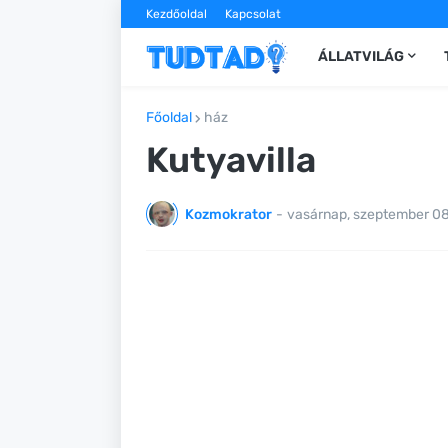
Kezdőoldal
Kapcsolat
ÁLLATVILÁG
Főoldal
ház
Kutyavilla
Kozmokrator
-
vasárnap, szeptember 08