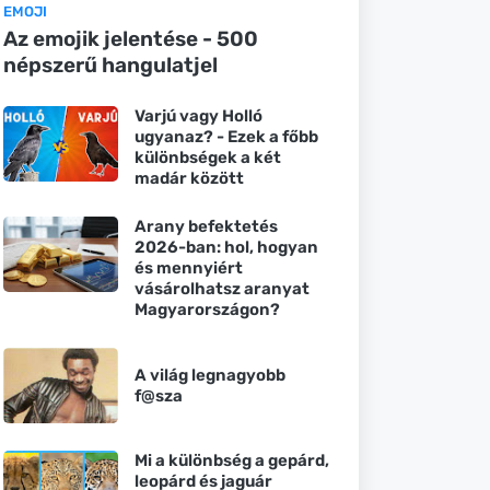
EMOJI
Az emojik jelentése - 500
népszerű hangulatjel
Varjú vagy Holló
ugyanaz? - Ezek a főbb
különbségek a két
madár között
Arany befektetés
2026-ban: hol, hogyan
és mennyiért
vásárolhatsz aranyat
Magyarországon?
A világ legnagyobb
f@sza
Mi a különbség a gepárd,
leopárd és jaguár