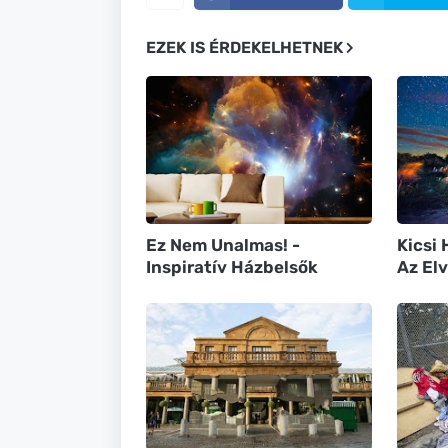
EZEK IS ÉRDEKELHETNEK
Ez Nem Unalmas! -
Kicsi 
Inspiratív Házbelsők
Az El