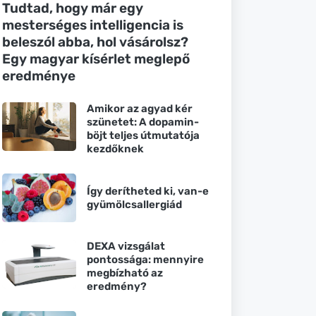
Tudtad, hogy már egy
mesterséges intelligencia is
beleszól abba, hol vásárolsz?
Egy magyar kísérlet meglepő
eredménye
Amikor az agyad kér
szünetet: A dopamin-
böjt teljes útmutatója
kezdőknek
Így derítheted ki, van-e
gyümölcsallergiád
DEXA vizsgálat
pontossága: mennyire
megbízható az
eredmény?