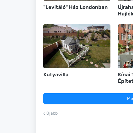
"Levitáló" Ház Londonban
Újraha
Hajlé
Kutyavilla
Kínai 
Építe
Me
Újabb