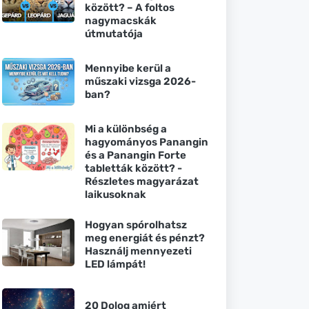
között? – A foltos
nagymacskák
útmutatója
Mennyibe kerül a
műszaki vizsga 2026-
ban?
Mi a különbség a
hagyományos Panangin
és a Panangin Forte
tabletták között? -
Részletes magyarázat
laikusoknak
Hogyan spórolhatsz
meg energiát és pénzt?
Használj mennyezeti
LED lámpát!
20 Dolog amiért