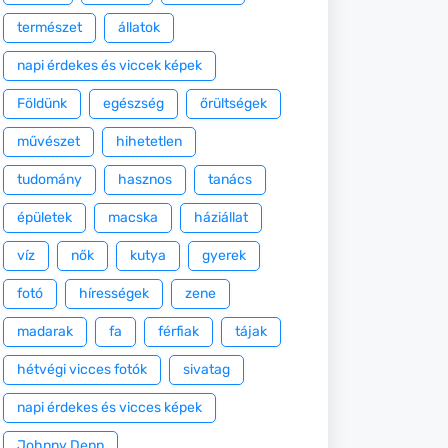
természet
állatok
napi érdekes és viccek képek
Földünk
egészség
őrültségek
művészet
hihetetlen
tudomány
hasznos
tanács
épületek
macska
háziállat
víz
nők
kutya
gyerek
fotó
hírességek
zene
madarak
fa
férfiak
tájak
hétvégi vicces fotók
sivatag
napi érdekes és vicces képek
Johnny Depp