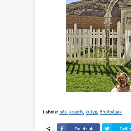
Labels:
ház
kreatív
kutya
őrültségek
Facebook
Twitte