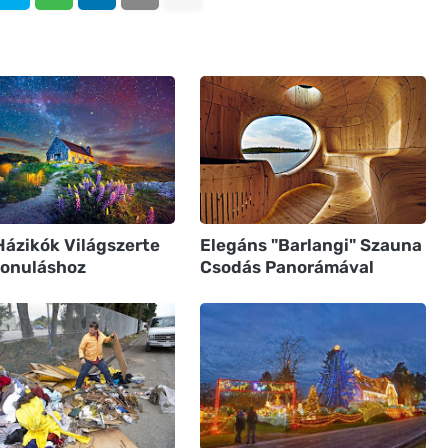
Házikók Világszerte
Elegáns "Barlangi" Szauna
vonuláshoz
Csodás Panorámával