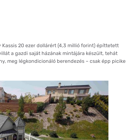
ssis 20 ezer dollárért (4,3 millió forint) építtetett
illát a gazdi saját házának mintájára készült, tehát
ny, meg légkondicionáló berendezés – csak épp picike