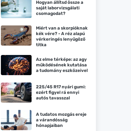
Hogyan állítsd össze a
saját laborvizsgálati
csomagodat?
Miért van a skorpióknak
kék vére? - A réz alapú
vérkeringés lenyűgöző
titka
Az elme térképe: az agy
működésének kutatása
a tudomány eszközeivel
225/45 R17 nyári gumi:
ezért figyel rá ennyi
autós tavasszal
A tudatos mozgás ereje
a várandósság
hónapjaiban