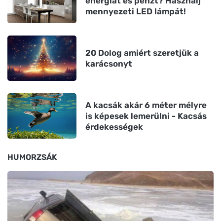
energiát és pénzt? Használj
mennyezeti LED lámpát!
20 Dolog amiért szeretjük a
karácsonyt
A kacsák akár 6 méter mélyre
is képesek lemerülni - Kacsás
érdekességek
HUMORZSÁK