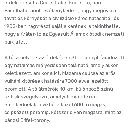
érdeklődését a Crater Lake (Kráter-tó) iránt.
Fáradhatatlanul tevékenykedett, hogy megóvja a
tavat és környékét a civilizáció káros hatásaitól, és
1902-ben nagyrészt saját sikerének is tekinthette,
hogy a Kráter-tó az Egyesült Államok ötödik nemzeti
parkja lett.
A tó, amelynek az érdekében Steel annyit fáradozott,
egy hatalmas mélyedésben található, amely akkor
keletkezett, amikor a Mt. Mazama csúcsa az erős
vulkáni kitörések hatására 7000 évvel ezelőtt
beomlott. A tó átmérője 10 km, különböző színű
sziklák szegélyezik, amelyek meredeken
emelkednek ki a vízből a közel 600 m magas,
csipkézett peremig, kétszer olyan magasra, mint az
párizsi Eiffel-torony.