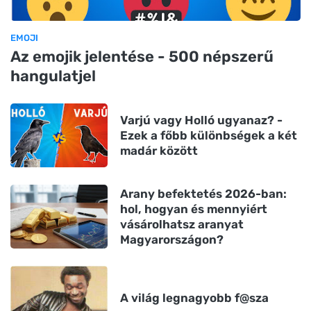
EMOJI
Az emojik jelentése - 500 népszerű
hangulatjel
Varjú vagy Holló ugyanaz? -
Ezek a főbb különbségek a két
madár között
Arany befektetés 2026-ban:
hol, hogyan és mennyiért
vásárolhatsz aranyat
Magyarországon?
A világ legnagyobb f@sza