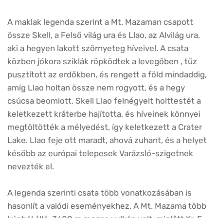
A maklak legenda szerint a Mt. Mazaman csapott
össze Skell, a Felső világ ura és Llao, az Alvilág ura,
aki a hegyen lakott szörnyeteg híveivel. A csata
közben jókora sziklák röpködtek a levegőben , tűz
pusztított az erdőkben, és rengett a föld mindaddig,
amíg Llao holtan össze nem rogyott, és a hegy
csúcsa beomlott. Skell Llao felnégyelt holttestét a
keletkezett kráterbe hajította, és híveinek könnyei
megtöltötték a mélyedést, így keletkezett a Crater
Lake. Llao feje ott maradt, ahová zuhant, és a helyet
később az európai telepesek Varázsló-szigetnek
nevezték el.
A legenda szerinti csata több vonatkozásában is
hasonlít a valódi eseményekhez. A Mt. Mazama több