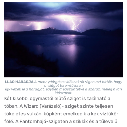
LLAO HARAGJA
A mennydörgéses időszakról régen azt hitték, hogy
a világot teremtő isten
így vezeti le a haragját, egyben megszüntetve a száraz, meleg nyári
időszakot.
Két kisebb, egymástól elütő sziget is található a
tóban. A Wizard (Varázsló)- sziget szinte teljesen
tökéletes vulkáni kúpként emelkedik a kék víztükör
fölé. A Fantomhajó-szigeten a sziklák és a tűlevelű