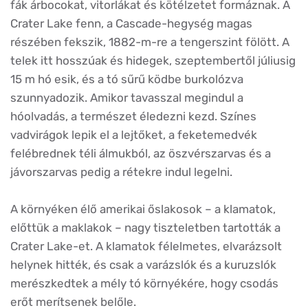
fák árbocokat, vitorlákat és kötélzetet formáznak. A
Crater Lake fenn, a Cascade-hegység magas
részében fekszik, 1882-m-re a tengerszint fölött. A
telek itt hosszúak és hidegek, szeptembertől júliusig
15 m hó esik, és a tó sűrű ködbe burkolózva
szunnyadozik. Amikor tavasszal megindul a
hóolvadás, a természet éledezni kezd. Színes
vadvirágok lepik el a lejtőket, a feketemedvék
felébrednek téli álmukból, az öszvérszarvas és a
jávorszarvas pedig a rétekre indul legelni.
A környéken élő amerikai őslakosok – a klamatok,
előttük a maklakok – nagy tiszteletben tartották a
Crater Lake-et. A klamatok félelmetes, elvarázsolt
helynek hitték, és csak a varázslók és a kuruzslók
merészkedtek a mély tó környékére, hogy csodás
erőt merítsenek belőle.