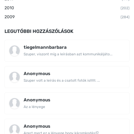
2010
(202)
2009
(284)
LEGUTÓBBI HOZZÁSZÓLÁSOK
tiegelmannbarbara
Szuper, viszont míg a leírásban azt kommunikáljáto...
Anonymous
Szuper volt a leírás és a csatolt fotók is!!!!!!. ...
Anonymous
Az a lényege
Anonymous
Azert mert ez a lényege hogy káromkodás🤦