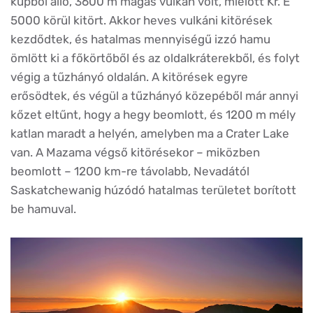
kúpból álló, 3600 m magas vulkán volt, mielőtt Kr. E
5000 körül kitört. Akkor heves vulkáni kitörések
kezdődtek, és hatalmas mennyiségű izzó hamu
ömlött ki a főkörtőből és az oldalkráterekből, és folyt
végig a tűzhányó oldalán. A kitörések egyre
erősödtek, és végül a tűzhányó közepéből már annyi
kőzet eltűnt, hogy a hegy beomlott, és 1200 m mély
katlan maradt a helyén, amelyben ma a Crater Lake
van. A Mazama végső kitörésekor – miközben
beomlott – 1200 km-re távolabb, Nevadától
Saskatchewanig húzódó hatalmas területet borított
be hamuval.