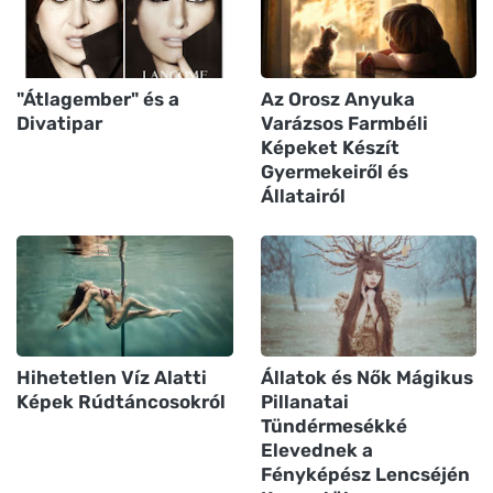
"Átlagember" és a
Az Orosz Anyuka
Divatipar
Varázsos Farmbéli
Képeket Készít
Gyermekeiről és
Állatairól
Hihetetlen Víz Alatti
Állatok és Nők Mágikus
Képek Rúdtáncosokról
Pillanatai
Tündérmesékké
Elevednek a
Fényképész Lencséjén