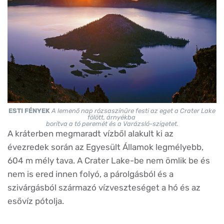
ESTI FÉNYEK
A lemenő nap rózsaszínűre festi az eget a Crater Lake
fölött, árnyékba
borítva a tó peremét és a Varázsló-szigetet.
A kráterben megmaradt vízből alakult ki az
évezredek során az Egyesült Államok legmélyebb,
604 m mély tava. A Crater Lake-be nem ömlik be és
nem is ered innen folyó, a párolgásból és a
szivárgásból származó vízveszteséget a hó és az
esővíz pótolja.