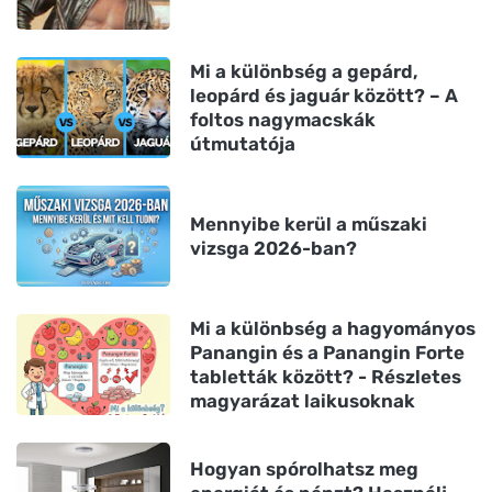
Mi a különbség a gepárd,
leopárd és jaguár között? – A
foltos nagymacskák
útmutatója
Mennyibe kerül a műszaki
vizsga 2026-ban?
Mi a különbség a hagyományos
Panangin és a Panangin Forte
tabletták között? - Részletes
magyarázat laikusoknak
Hogyan spórolhatsz meg