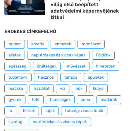
világ első beépített
adatvédelmi képernyőjének
titkai
ÉRDEKES CÍMKEFELHŐ
humor
kreatív
emberek
természet
állatok
napi érdekes és viccek képek
Földünk
egészség
őrültségek
művészet
hihetetlen
tudomány
hasznos
tanács
épületek
macska
háziállat
víz
nők
kutya
gyerek
fotó
hírességek
zene
madarak
fa
férfiak
tájak
hétvégi vicces fotók
sivatag
napi érdekes és vicces képek