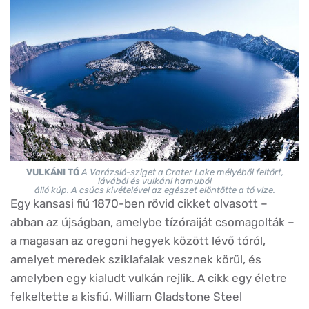
VULKÁNI TÓ
A Varázsló-sziget a Crater Lake mélyéből feltört,
lávából és vulkáni hamuból
álló kúp. A csúcs kivételével az egészet elöntötte a tó vize.
Egy kansasi fiú 1870-ben rövid cikket olvasott –
abban az újságban, amelybe tízóraiját csomagolták –
a magasan az oregoni hegyek között lévő tóról,
amelyet meredek sziklafalak vesznek körül, és
amelyben egy kialudt vulkán rejlik. A cikk egy életre
felkeltette a kisfiú, William Gladstone Steel