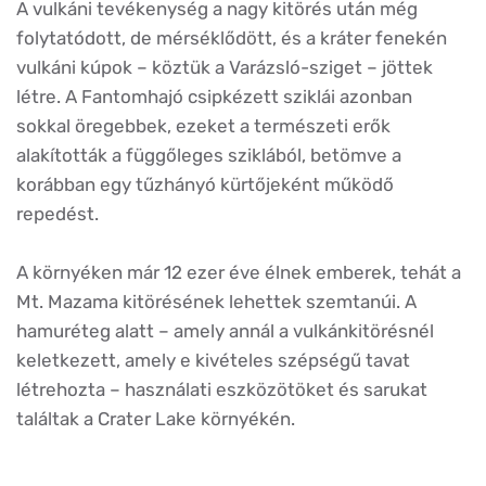
A vulkáni tevékenység a nagy kitörés után még
folytatódott, de mérséklődött, és a kráter fenekén
vulkáni kúpok – köztük a Varázsló-sziget – jöttek
létre. A Fantomhajó csipkézett sziklái azonban
sokkal öregebbek, ezeket a természeti erők
alakították a függőleges sziklából, betömve a
korábban egy tűzhányó kürtőjeként működő
repedést.
A környéken már 12 ezer éve élnek emberek, tehát a
Mt. Mazama kitörésének lehettek szemtanúi. A
hamuréteg alatt – amely annál a vulkánkitörésnél
keletkezett, amely e kivételes szépségű tavat
létrehozta – használati eszközötöket és sarukat
találtak a Crater Lake környékén.