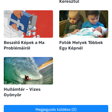
Keresztül
Beszélő Képek a Ma
Fotók Melyek Többek
Problémáiról
Egy Képnél
Hullámtér – Vizes
Gyönyör
Megjegyzés küldése (0)