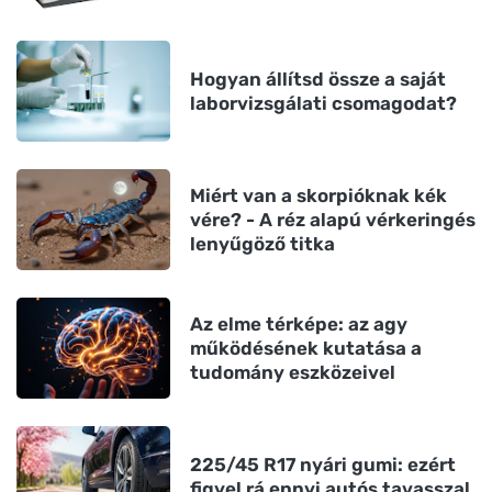
Hogyan állítsd össze a saját
laborvizsgálati csomagodat?
Miért van a skorpióknak kék
vére? - A réz alapú vérkeringés
lenyűgöző titka
Az elme térképe: az agy
működésének kutatása a
tudomány eszközeivel
225/45 R17 nyári gumi: ezért
figyel rá ennyi autós tavasszal