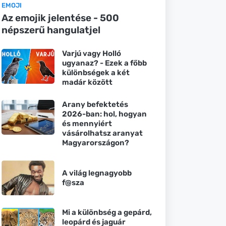
EMOJI
Az emojik jelentése - 500
népszerű hangulatjel
Varjú vagy Holló
ugyanaz? - Ezek a főbb
különbségek a két
madár között
Arany befektetés
2026-ban: hol, hogyan
és mennyiért
vásárolhatsz aranyat
Magyarországon?
A világ legnagyobb
f@sza
Mi a különbség a gepárd,
leopárd és jaguár