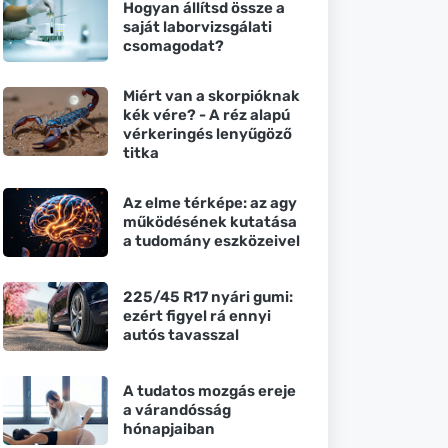
Hogyan állítsd össze a
saját laborvizsgálati
csomagodat?
Miért van a skorpióknak
kék vére? - A réz alapú
vérkeringés lenyűgöző
titka
Az elme térképe: az agy
működésének kutatása
a tudomány eszközeivel
225/45 R17 nyári gumi:
ezért figyel rá ennyi
autós tavasszal
A tudatos mozgás ereje
a várandósság
hónapjaiban