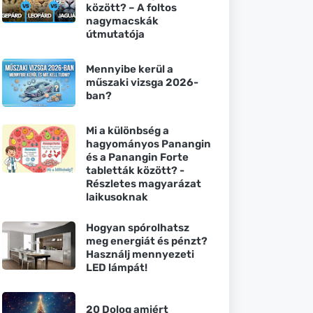
között? – A foltos
nagymacskák
útmutatója
Mennyibe kerül a
műszaki vizsga 2026-
ban?
Mi a különbség a
hagyományos Panangin
és a Panangin Forte
tabletták között? -
Részletes magyarázat
laikusoknak
Hogyan spórolhatsz
meg energiát és pénzt?
Használj mennyezeti
LED lámpát!
20 Dolog amiért