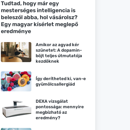
Tudtad, hogy már egy
mesterséges intelligencia is
beleszól abba, hol vásárolsz?
Egy magyar kísérlet meglepő
eredménye
Amikor az agyad kér
szünetet: A dopamin-
böjt teljes útmutatója
kezdőknek
Így derítheted ki, van-e
gyümölcsallergiád
DEXA vizsgálat
pontossága: mennyire
megbízható az
eredmény?