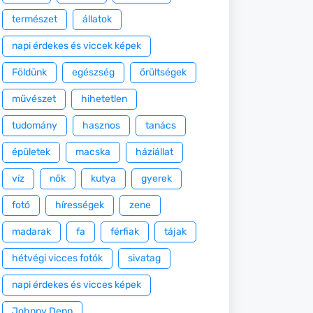
természet
állatok
napi érdekes és viccek képek
Földünk
egészség
őrültségek
művészet
hihetetlen
tudomány
hasznos
tanács
épületek
macska
háziállat
víz
nők
kutya
gyerek
fotó
hírességek
zene
madarak
fa
férfiak
tájak
hétvégi vicces fotók
sivatag
napi érdekes és vicces képek
Johnny Depp