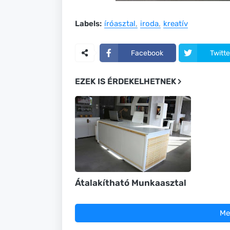
Labels:
íróasztal
iroda
kreatív
Facebook
Twitte
EZEK IS ÉRDEKELHETNEK
Átalakítható Munkaasztal
Me