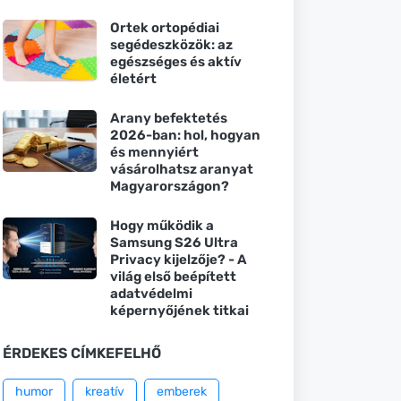
Ortek ortopédiai
segédeszközök: az
egészséges és aktív
életért
Arany befektetés
2026-ban: hol, hogyan
és mennyiért
vásárolhatsz aranyat
Magyarországon?
Hogy működik a
Samsung S26 Ultra
Privacy kijelzője? - A
világ első beépített
adatvédelmi
képernyőjének titkai
ÉRDEKES CÍMKEFELHŐ
humor
kreatív
emberek