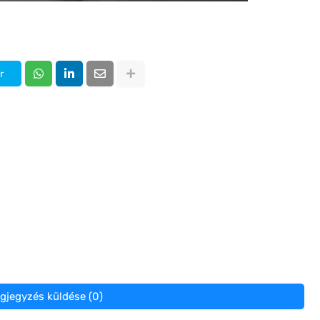
r
gjegyzés küldése (0)