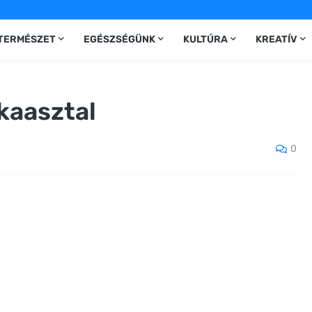
TERMÉSZET
EGÉSZSÉGÜNK
KULTÚRA
KREATÍV
kaasztal
0