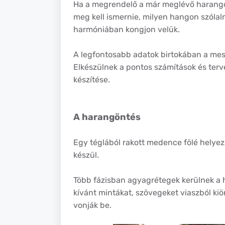
Ha a megrendelő a már meglévő harangok
meg kell ismernie, milyen hangon szólal
harmóniában kongjon velük.
A legfontosabb adatok birtokában a mes
Elkészülnek a pontos számítások és ter
készítése.
A harangöntés
Egy téglából rakott medence fölé helye
készül.
Több fázisban agyagrétegek kerülnek a 
kívánt mintákat, szövegeket viaszból kiö
vonják be.