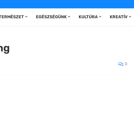
TERMÉSZET
EGÉSZSÉGÜNK
KULTÚRA
KREATÍV
ng
0