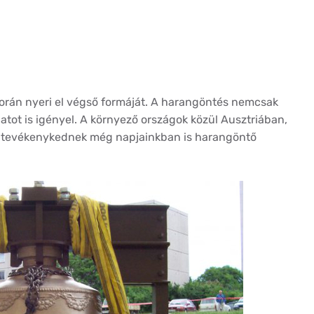
során nyeri el végső formáját. A harangöntés nemcsak
latot is igényel. A környező országok közül Ausztriában,
n tevékenykednek még napjainkban is harangöntő