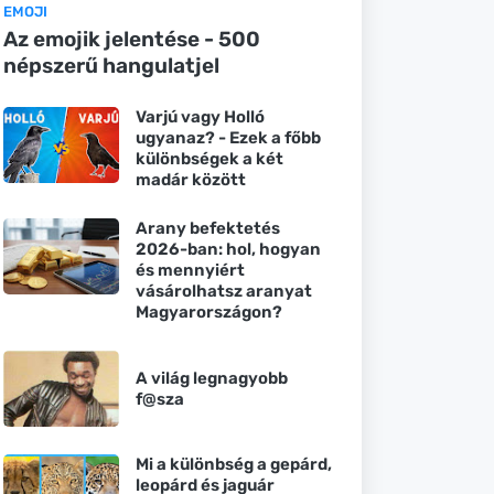
EMOJI
Az emojik jelentése - 500
népszerű hangulatjel
Varjú vagy Holló
ugyanaz? - Ezek a főbb
különbségek a két
madár között
Arany befektetés
2026-ban: hol, hogyan
és mennyiért
vásárolhatsz aranyat
Magyarországon?
A világ legnagyobb
f@sza
Mi a különbség a gepárd,
leopárd és jaguár