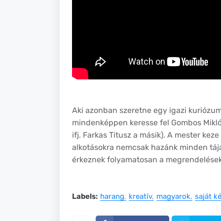
Aki azonban szeretne egy igazi kuriózumm
mindenképpen keresse fel Gombos Miklós
ifj. Farkas Titusz a másik). A mester kez
alkotásokra nemcsak hazánk minden tájár
érkeznek folyamatosan a megrendelések
Labels:
harang
kreatív
magyarok
saját k