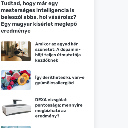
Tudtad, hogy már egy
mesterséges intelligencia is
beleszól abba, hol vásárolsz?
Egy magyar kísérlet meglepő
eredménye
Amikor az agyad kér
szünetet: A dopamin-
böjt teljes útmutatója
kezdőknek
Így derítheted ki, van-e
gyümölcsallergiád
DEXA vizsgálat
pontossága: mennyire
megbízható az
eredmény?