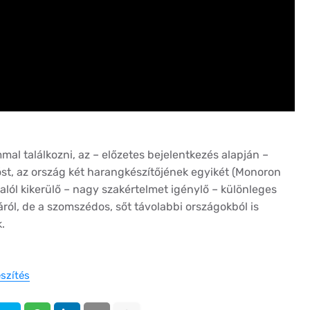
al találkozni, az – előzetes bejelentkezés alapján –
t, az ország két harangkészítőjének egyikét (Monoron
e alól kikerülő – nagy szakértelmet igénylő – különleges
ól, de a szomszédos, sőt távolabbi országokból is
.
észítés