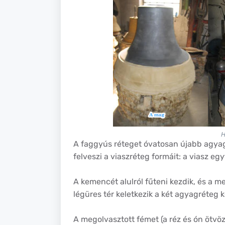
H
A faggyús réteget óvatosan újabb agyagré
felveszi a viaszréteg formáit: a viasz eg
A kemencét alulról fűteni kezdik, és a me
légüres tér keletkezik a két agyagréteg k
A megolvasztott fémet (a réz és ón ötvöz