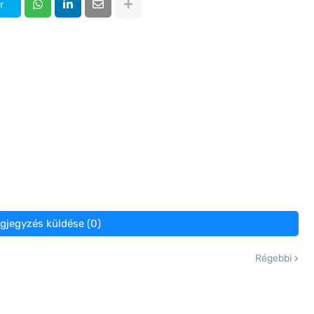
r
gjegyzés küldése (0)
Régebbi