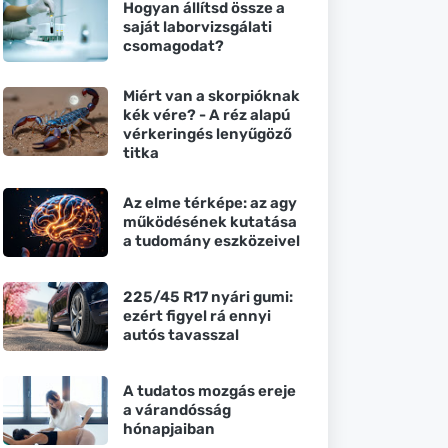
Hogyan állítsd össze a
saját laborvizsgálati
csomagodat?
Miért van a skorpióknak
kék vére? - A réz alapú
vérkeringés lenyűgöző
titka
Az elme térképe: az agy
működésének kutatása
a tudomány eszközeivel
225/45 R17 nyári gumi:
ezért figyel rá ennyi
autós tavasszal
A tudatos mozgás ereje
a várandósság
hónapjaiban