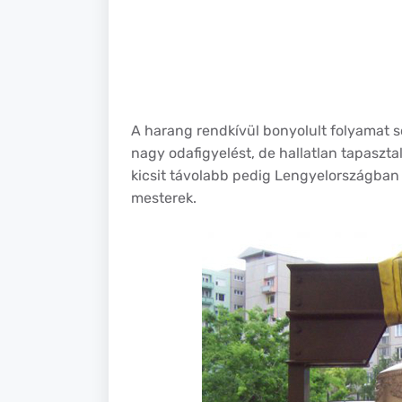
A harang rendkívül bonyolult folyamat 
nagy odafigyelést, de hallatlan tapaszta
kicsit távolabb pedig Lengyelországba
mesterek.