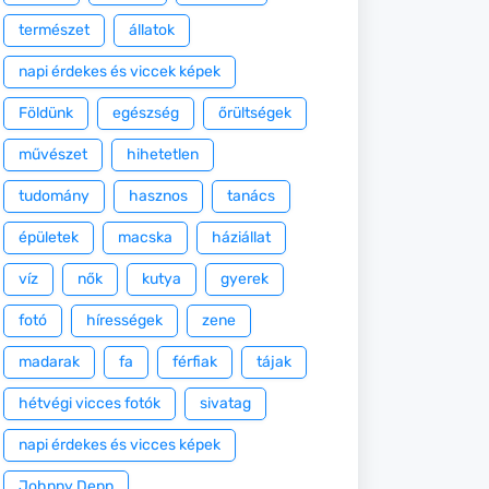
természet
állatok
napi érdekes és viccek képek
Földünk
egészség
őrültségek
művészet
hihetetlen
tudomány
hasznos
tanács
épületek
macska
háziállat
víz
nők
kutya
gyerek
fotó
hírességek
zene
madarak
fa
férfiak
tájak
hétvégi vicces fotók
sivatag
napi érdekes és vicces képek
Johnny Depp