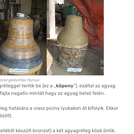
arangkészítés fázisai
teggel terítik be (ez a „
köpeny
”), ezáltal az agyag
yfajta negatív mintát hagy az agyag belső felén.
leg hatására a viasz piciny lyukakon át kifolyik. Ekkor
özött.
etéből készült bronzot) a két agyagréteg közé öntik,