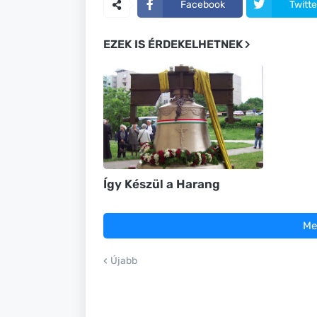
Facebook
Twitte
EZEK IS ÉRDEKELHETNEK
Így Készül a Harang
Me
Újabb