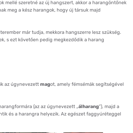
 mellé szeretné az új hangszert, akkor a harangöntőnek
nak meg a kész harangok, hogy új társuk majd
terember már tudja, mekkora hangszerre lesz szükség.
vek, s ezt követően pedig megkezdődik a harang
zik az úgynevezett
mag
ot, amely fémsémák segítségével
harangformára (az az úgynevezett „
álharang
”), majd a
ntik és a harangra helyezik. Az egészet faggyúréteggel