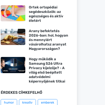
Ortek ortopédiai
segédeszközök: az
egészséges és aktív
életért
Arany befektetés
2026-ban: hol, hogyan
és mennyiért
vásárolhatsz aranyat
Magyarországon?
Hogy működik a
Samsung S26 Ultra
Privacy kijelzője? - A
világ első beépített
adatvédelmi
képernyőjének titkai
ÉRDEKES CÍMKEFELHŐ
humor
kreatív
emberek