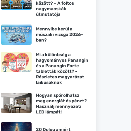
között? – A foltos
nagymacskák
útmutatója
Mennyibe kerül a
műszaki vizsga 2026-
ban?
Mi a különbség a
hagyományos Panangin
és a Panangin Forte
tabletták között? -
Részletes magyarázat
laikusoknak
Hogyan spórolhatsz
meg energiát és pénzt?
Használj mennyezeti
LED lámpát!
20 Dolog amiért