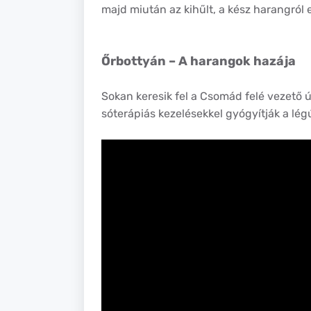
majd miután az kihűlt, a kész harangról e
Őrbottyán – A harangok hazája
Sokan keresik fel a Csomád felé vezető ú
sóterápiás kezelésekkel gyógyítják a lég