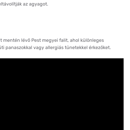
ltávolítják az agyagot.
t mentén lévő Pest megyei falit, ahol különleges
úti panaszokkal vagy allergiás tünetekkel érkezőket.