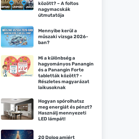
között? – A foltos
nagymacskák
útmutatója
Mennyibe kerül a
műszaki vizsga 2026-
ban?
Mi a különbség a
hagyományos Panangin
és a Panangin Forte
tabletták között? -
Részletes magyarázat
laikusoknak
Hogyan spórolhatsz
meg energiát és pénzt?
Használj mennyezeti
LED lámpát!
20 Dolog amiért