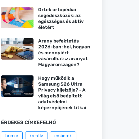
Ortek ortopédiai
segédeszközök: az
egészséges és aktív
életért
Arany befektetés
2026-ban: hol, hogyan
és mennyiért
vásárolhatsz aranyat
Magyarországon?
Hogy működik a
Samsung S26 Ultra
Privacy kijelzője? - A
világ első beépített
adatvédelmi
képernyőjének titkai
ÉRDEKES CÍMKEFELHŐ
humor
kreatív
emberek