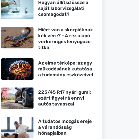
Hogyan állítsd össze a
saját laborvizsgálati
csomagodat?
Miért van a skorpióknak
kék vére? - A réz alapú
vérkeringés lenyűgöző
titka
Az elme térképe: az agy
működésének kutatása
a tudomány eszközeivel
225/45 R17 nyári gumi:
ezért figyel rá ennyi
autós tavasszal
A tudatos mozgás ereje
a várandósság
hónapjaiban