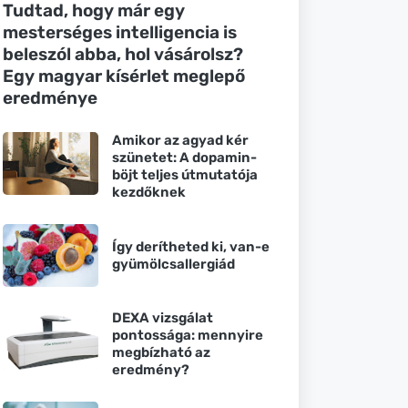
Tudtad, hogy már egy
mesterséges intelligencia is
beleszól abba, hol vásárolsz?
Egy magyar kísérlet meglepő
eredménye
Amikor az agyad kér
szünetet: A dopamin-
böjt teljes útmutatója
kezdőknek
Így derítheted ki, van-e
gyümölcsallergiád
DEXA vizsgálat
pontossága: mennyire
megbízható az
eredmény?