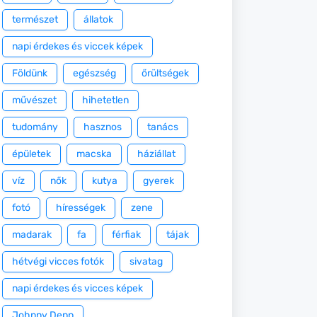
természet
állatok
napi érdekes és viccek képek
Földünk
egészség
őrültségek
művészet
hihetetlen
tudomány
hasznos
tanács
épületek
macska
háziállat
víz
nők
kutya
gyerek
fotó
hírességek
zene
madarak
fa
férfiak
tájak
hétvégi vicces fotók
sivatag
napi érdekes és vicces képek
Johnny Depp