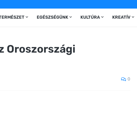
TERMÉSZET
EGÉSZSÉGÜNK
KULTÚRA
KREATÍV
z Oroszországi
0