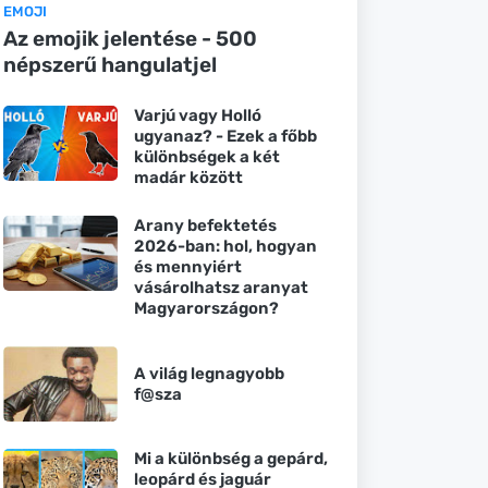
EMOJI
Az emojik jelentése - 500
népszerű hangulatjel
Varjú vagy Holló
ugyanaz? - Ezek a főbb
különbségek a két
madár között
Arany befektetés
2026-ban: hol, hogyan
és mennyiért
vásárolhatsz aranyat
Magyarországon?
A világ legnagyobb
f@sza
Mi a különbség a gepárd,
leopárd és jaguár