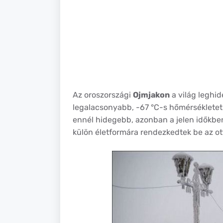
Az oroszországi
Ojmjakon
a világ leghid
legalacsonyabb, -67 °C-s hőmérsékletet 
ennél hidegebb, azonban a jelen időkben
külön életformára rendezkedtek be az ott