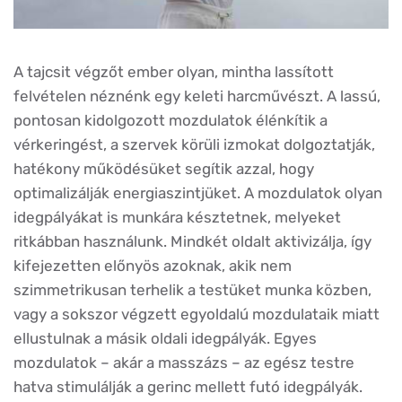
A tajcsit végzőt ember olyan, mintha lassított
felvételen néznénk egy keleti harcművészt. A lassú,
pontosan kidolgozott mozdulatok élénkítik a
vérkeringést, a szervek körüli izmokat dolgoztatják,
hatékony működésüket segítik azzal, hogy
optimalizálják energiaszintjüket. A mozdulatok olyan
idegpályákat is munkára késztetnek, melyeket
ritkábban használunk. Mindkét oldalt aktivizálja, így
kifejezetten előnyös azoknak, akik nem
szimmetrikusan terhelik a testüket munka közben,
vagy a sokszor végzett egyoldalú mozdulataik miatt
ellustulnak a másik oldali idegpályák. Egyes
mozdulatok – akár a masszázs – az egész testre
hatva stimulálják a gerinc mellett futó idegpályák.