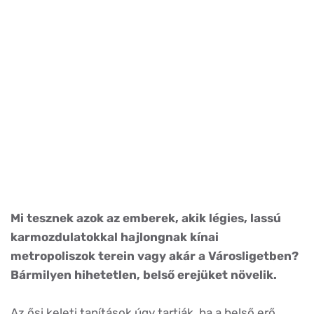
Mi tesznek azok az emberek, akik légies, lassú
karmozdulatokkal hajlongnak kínai
metropoliszok terein vagy akár a Városligetben?
Bármilyen hihetetlen, belső erejüket növelik.
Az ősi keleti tanítások úgy tartják, ha a belső erő