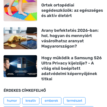
Ortek ortopédiai
segédeszközök: az egészséges
és aktív életért
Arany befektetés 2026-ban:
hol, hogyan és mennyiért
vásárolhatsz aranyat
Magyarországon?
Hogy működik a Samsung S26
Ultra Privacy kijelzője? - A
világ első beépített
adatvédelmi képernyőjének
titkai
ÉRDEKES CÍMKEFELHŐ
humor
kreatív
emberek
természet