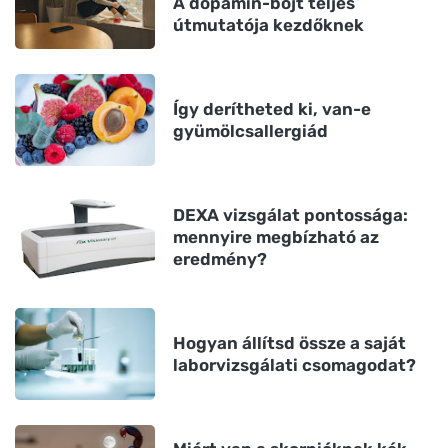
A dopamin-böjt teljes
útmutatója kezdőknek
Így derítheted ki, van-e
gyümölcsallergiád
DEXA vizsgálat pontossága:
mennyire megbízható az
eredmény?
Hogyan állítsd össze a saját
laborvizsgálati csomagodat?