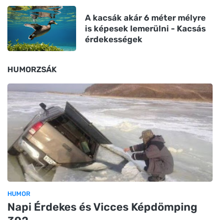
A kacsák akár 6 méter mélyre
is képesek lemerülni - Kacsás
érdekességek
HUMORZSÁK
HUMOR
Napi Érdekes és Vicces Képdömping