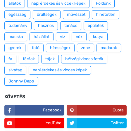
állatok
napi érdekes és viccek képek
Földünk
egészség
őrültségek
művészet
hihetetlen
tudomány
hasznos
tanács
épületek
macska
háziállat
víz
nők
kutya
gyerek
fotó
hírességek
zene
madarak
fa
férfiak
tájak
hétvégi vicces fotók
sivatag
napi érdekes és vicces képek
Johnny Depp
KÖVETÉS
Facebook
Quora
YouTube
Twitter