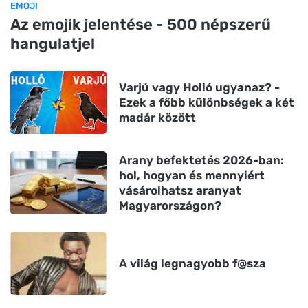
EMOJI
Az emojik jelentése - 500 népszerű
hangulatjel
Varjú vagy Holló ugyanaz? -
Ezek a főbb különbségek a két
madár között
Arany befektetés 2026-ban:
hol, hogyan és mennyiért
vásárolhatsz aranyat
Magyarországon?
A világ legnagyobb f@sza