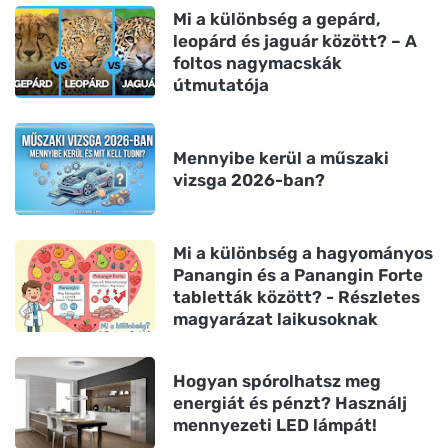
Mi a különbség a gepárd,
leopárd és jaguár között? – A
foltos nagymacskák
útmutatója
Mennyibe kerül a műszaki
vizsga 2026-ban?
Mi a különbség a hagyományos
Panangin és a Panangin Forte
tabletták között? - Részletes
magyarázat laikusoknak
Hogyan spórolhatsz meg
energiát és pénzt? Használj
mennyezeti LED lámpát!