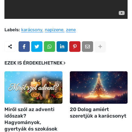
Labels:
karácsony
napizene
zene
EZEK IS ÉRDEKELHETNEK
Miről szól az adventi
20 Dolog amiért
időszak?
szeretjük a karácsonyt
Hagyományok,
gyertyák és szokások