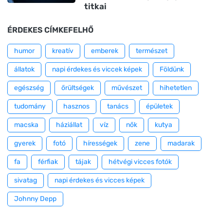
titkai
ÉRDEKES CÍMKEFELHŐ
humor
kreatív
emberek
természet
állatok
napi érdekes és viccek képek
Földünk
egészség
őrültségek
művészet
hihetetlen
tudomány
hasznos
tanács
épületek
macska
háziállat
víz
nők
kutya
gyerek
fotó
hírességek
zene
madarak
fa
férfiak
tájak
hétvégi vicces fotók
sivatag
napi érdekes és vicces képek
Johnny Depp