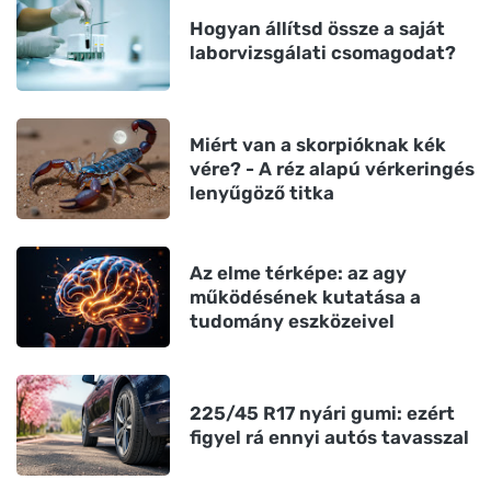
Hogyan állítsd össze a saját
laborvizsgálati csomagodat?
Miért van a skorpióknak kék
vére? - A réz alapú vérkeringés
lenyűgöző titka
Az elme térképe: az agy
működésének kutatása a
tudomány eszközeivel
225/45 R17 nyári gumi: ezért
figyel rá ennyi autós tavasszal