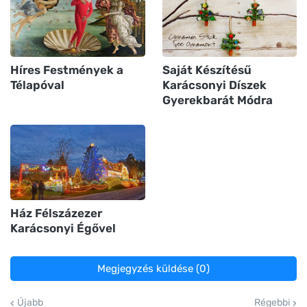
Híres Festmények a
Saját Készítésű
Télapóval
Karácsonyi Díszek
Gyerekbarát Módra
Ház Félszázezer
Karácsonyi Égővel
Megjegyzés küldése (0)
Újabb
Régebbi