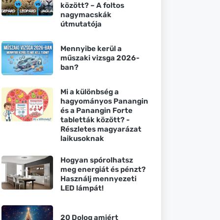
között? – A foltos
nagymacskák
útmutatója
Mennyibe kerül a
műszaki vizsga 2026-
ban?
Mi a különbség a
hagyományos Panangin
és a Panangin Forte
tabletták között? -
Részletes magyarázat
laikusoknak
Hogyan spórolhatsz
meg energiát és pénzt?
Használj mennyezeti
LED lámpát!
20 Dolog amiért