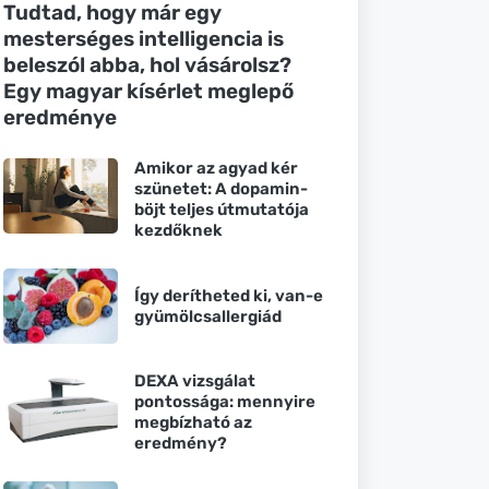
Tudtad, hogy már egy
mesterséges intelligencia is
beleszól abba, hol vásárolsz?
Egy magyar kísérlet meglepő
eredménye
Amikor az agyad kér
szünetet: A dopamin-
böjt teljes útmutatója
kezdőknek
Így derítheted ki, van-e
gyümölcsallergiád
DEXA vizsgálat
pontossága: mennyire
megbízható az
eredmény?