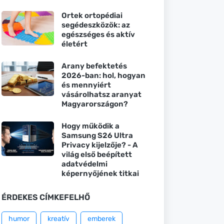
Ortek ortopédiai
segédeszközök: az
egészséges és aktív
életért
Arany befektetés
2026-ban: hol, hogyan
és mennyiért
vásárolhatsz aranyat
Magyarországon?
Hogy működik a
Samsung S26 Ultra
Privacy kijelzője? - A
világ első beépített
adatvédelmi
képernyőjének titkai
ÉRDEKES CÍMKEFELHŐ
humor
kreatív
emberek