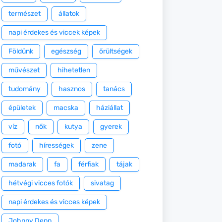
természet
állatok
napi érdekes és viccek képek
Földünk
egészség
őrültségek
művészet
hihetetlen
tudomány
hasznos
tanács
épületek
macska
háziállat
víz
nők
kutya
gyerek
fotó
hírességek
zene
madarak
fa
férfiak
tájak
hétvégi vicces fotók
sivatag
napi érdekes és vicces képek
Johnny Depp