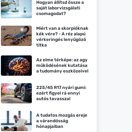
Hogyan állítsd össze a
saját laborvizsgálati
csomagodat?
Miért van a skorpióknak
kék vére? - A réz alapú
vérkeringés lenyűgöző
titka
Az elme térképe: az agy
működésének kutatása
a tudomány eszközeivel
225/45 R17 nyári gumi:
ezért figyel rá ennyi
autós tavasszal
A tudatos mozgás ereje
a várandósság
hónapjaiban