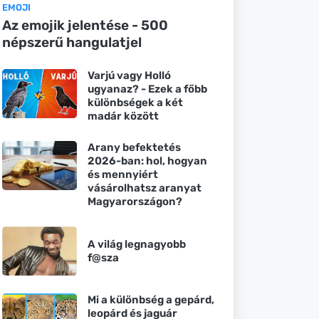
EMOJI
Az emojik jelentése - 500
népszerű hangulatjel
Varjú vagy Holló
ugyanaz? - Ezek a főbb
különbségek a két
madár között
Arany befektetés
2026-ban: hol, hogyan
és mennyiért
vásárolhatsz aranyat
Magyarországon?
A világ legnagyobb
f@sza
Mi a különbség a gepárd,
leopárd és jaguár