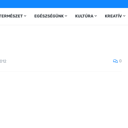
TERMÉSZET
EGÉSZSÉGÜNK
KULTÚRA
KREATÍV
0
2012