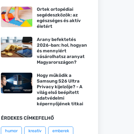
Ortek ortopédiai
segédeszközök: az
egészséges és aktív
életért
Arany befektetés
2026-ban: hol, hogyan
és mennyiért
vásárolhatsz aranyat
Magyarországon?
Hogy működik a
Samsung S26 Ultra
Privacy kijelzője? - A
világ első beépített
adatvédelmi
képernyőjének titkai
ÉRDEKES CÍMKEFELHŐ
humor
kreatív
emberek