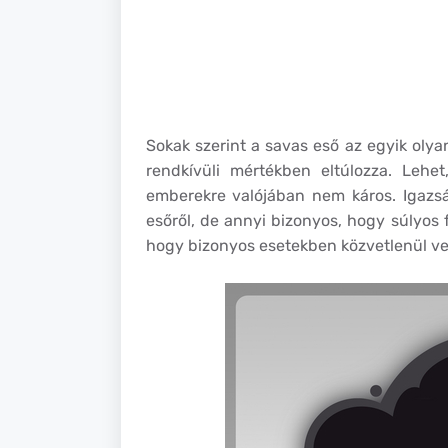
Sokak szerint a savas eső az egyik oly
rendkívüli mértékben eltúlozza. Leh
emberekre valójában nem káros. Igazs
esőről, de annyi bizonyos, hogy súlyos f
hogy bizonyos esetekben közvetlenül ve