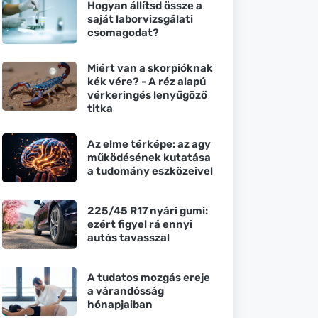
Hogyan állítsd össze a
saját laborvizsgálati
csomagodat?
Miért van a skorpióknak
kék vére? - A réz alapú
vérkeringés lenyűgöző
titka
Az elme térképe: az agy
működésének kutatása
a tudomány eszközeivel
225/45 R17 nyári gumi:
ezért figyel rá ennyi
autós tavasszal
A tudatos mozgás ereje
a várandósság
hónapjaiban