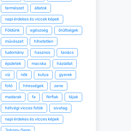
természet
állatok
napi érdekes és viccek képek
Földünk
egészség
őrültségek
művészet
hihetetlen
tudomány
hasznos
tanács
épületek
macska
háziállat
víz
nők
kutya
gyerek
fotó
hírességek
zene
madarak
fa
férfiak
tájak
hétvégi vicces fotók
sivatag
napi érdekes és vicces képek
Johnny Depp