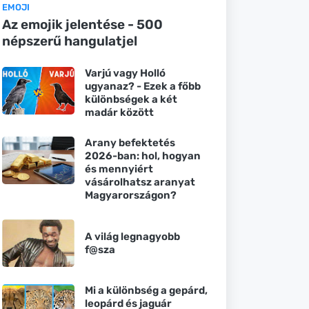
EMOJI
Az emojik jelentése - 500
népszerű hangulatjel
Varjú vagy Holló
ugyanaz? - Ezek a főbb
különbségek a két
madár között
Arany befektetés
2026-ban: hol, hogyan
és mennyiért
vásárolhatsz aranyat
Magyarországon?
A világ legnagyobb
f@sza
Mi a különbség a gepárd,
leopárd és jaguár