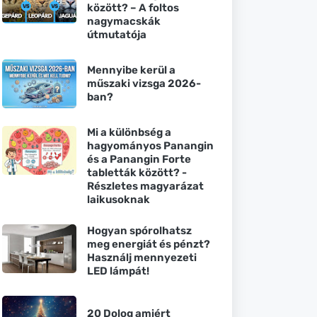
között? – A foltos
nagymacskák
útmutatója
Mennyibe kerül a
műszaki vizsga 2026-
ban?
Mi a különbség a
hagyományos Panangin
és a Panangin Forte
tabletták között? -
Részletes magyarázat
laikusoknak
Hogyan spórolhatsz
meg energiát és pénzt?
Használj mennyezeti
LED lámpát!
20 Dolog amiért