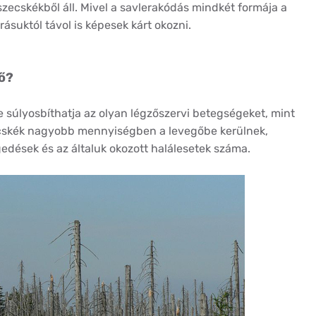
szecskékből áll. Mivel a savlerakódás mindkét formája a
rásuktól távol is képesek kárt okozni.
ő?
súlyosbíthatja az olyan légzőszervi betegségeket, mint
ecskék nagyobb mennyiségben a levegőbe kerülnek,
ések és az általuk okozott halálesetek száma.