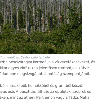
ított erdőben, Csehország területén.
vízbe beszivárogva korrodálja a vízvezetékcsöveket, és
kor egyes vidékeken jelentősen ronthatja a kútvíz
tóriumban megvizsgáltatni ihatóság szempontjából.
ból, mészkőből, homokkőből és gránitból készül
as eső. A pusztítás látható az épületek, szobrok és
léken, mint az athéni Parthenon vagy a Tádzs Mahal