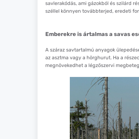
savlerakódás, ami gázokból és szilárd ré
széllel könnyen továbbterjed, eredeti for
Emberekre is ártalmas a savas es
A száraz savtartalmú anyagok ülepedése 
az asztma vagy a hörghurut. Ha a rész
megnövekedhet a légzőszervi megbeteged