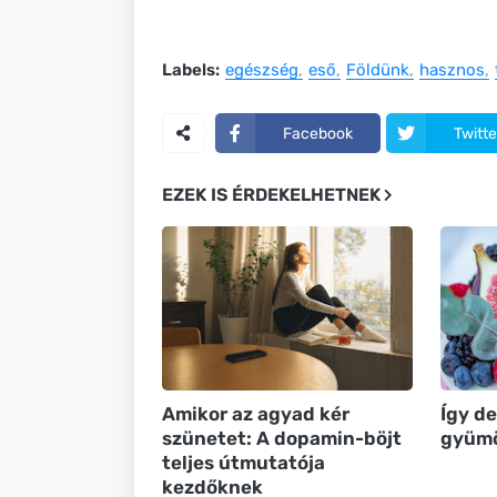
Labels:
egészség
eső
Földünk
hasznos
Facebook
Twitte
EZEK IS ÉRDEKELHETNEK
Amikor az agyad kér
Így de
szünetet: A dopamin-böjt
gyümö
teljes útmutatója
kezdőknek