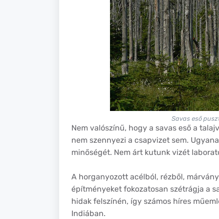
Savas eső puszt
Nem valószínű, hogy a savas eső a talaj
nem szennyezi a csapvizet sem. Ugyanak
minőségét. Nem árt kutunk vizét labora
A horganyozott acélból, rézből, márvány
építményeket fokozatosan szétrágja a sav
hidak felszínén, így számos híres műem
Indiában.