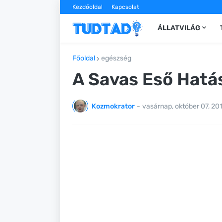
Kezdőoldal
Kapcsolat
ÁLLATVILÁG
Főoldal
egészség
A Savas Eső Hatá
Kozmokrator
-
vasárnap, október 07, 20