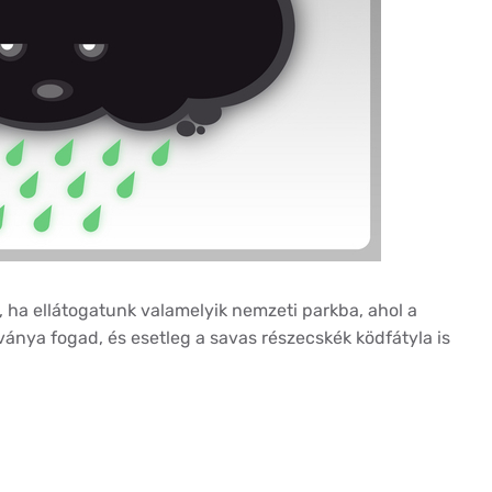
ha ellátogatunk valamelyik nemzeti parkba, ahol a
ványa fogad, és esetleg a savas részecskék ködfátyla is