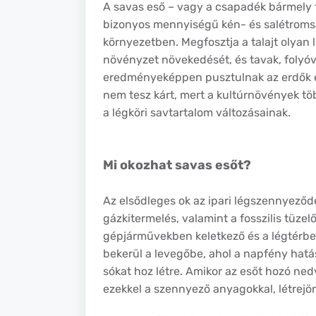
A savas eső – vagy a csapadék bármely f
bizonyos mennyiségű kén- és salétromsa
környezetben. Megfosztja a talajt olyan
növényzet növekedését, és tavak, folyóv
eredményeképpen pusztulnak az erdők és
nem tesz kárt, mert a kultúrnövények tö
a légköri savtartalom változásainak.
Mi okozhat savas esőt?
Az elsődleges ok az ipari légszennyeződé
gázkitermelés, valamint a fosszilis tüz
gépjárművekben keletkező és a légtérbe
bekerül a levegőbe, ahol a napfény hatás
sókat hoz létre. Amikor az esőt hozó ne
ezekkel a szennyező anyagokkal, létrejön