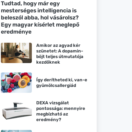
Tudtad, hogy már egy
mesterséges intelligencia is
beleszól abba, hol vásárolsz?
Egy magyar kísérlet meglepő
eredménye
Amikor az agyad kér
szünetet: A dopamin-
böjt teljes útmutatója
kezdőknek
Így derítheted ki, van-e
gyümölcsallergiád
DEXA vizsgálat
pontossága: mennyire
megbízható az
eredmény?