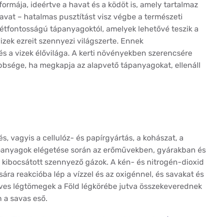
ormája, ideértve a havat és a ködöt is, amely tartalmaz
vat – hatalmas pusztítást visz végbe a természeti
 létfontosságú tápanyagoktól, amelyek lehetővé teszik a
izek ezreit szennyezi világszerte. Ennek
 a vizek élővilága. A kerti növényekben szerencsére
bbsége, ha megkapja az alapvető tápanyagokat, ellenáll
s, vagyis a cellulóz- és papírgyártás, a kohászat, a
előanyagok elégetése során az erőművekben, gyárakban és
 kibocsátott szennyező gázok. A kén- és nitrogén-dioxid
ára reakcióba lép a vízzel és az oxigénnel, és savakat és
dves légtömegek a Föld légkörébe jutva összekeverednek
 a savas eső.