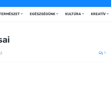
TERMÉSZET
EGÉSZSÉGÜNK
KULTÚRA
KREATÍV
sai
1
12