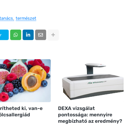
tanács
természet
r
rítheted ki, van-e
DEXA vizsgálat
lcsallergiád
pontossága: mennyire
megbízható az eredmény?