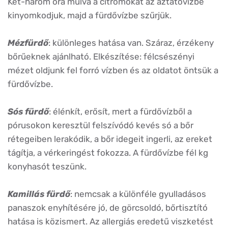
Két-három óra múlva a citromokat az áztatóvízbe
kinyomkodjuk, majd a fürdővízbe szűrjük.
Mézfürdő
: különleges hatása van. Száraz, érzékeny
bőrűeknek ajánlható. Elkészítése: félcsészényi
mézet oldjunk fel forró vízben és az oldatot öntsük a
fürdővízbe.
Sós fürdő
: élénkít, erősít, mert a fürdővízből a
pórusokon keresztül felszívódó kevés só a bőr
rétegeiben lerakódik, a bőr idegeit ingerli, az ereket
tágítja, a vérkeringést fokozza. A fürdővízbe fél kg
konyhasót teszünk.
Kamillás fürdő
: nemcsak a különféle gyulladásos
panaszok enyhítésére jó, de görcsoldó, bőrtisztító
hatása is közismert. Az allergiás eredetű viszketést