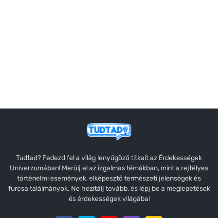
Tudtad? Fedezd fel a világ lenyűgöző titkait az Érdekességek
Univerzumában! Merülj el az izgalmas témákban, mint a rejtélyes
történelmi események, elképesztő természeti jelenségek és
furcsa találmányok. Ne hezitálj tovább, és lépj be a meglepetések
és érdekességek világába!