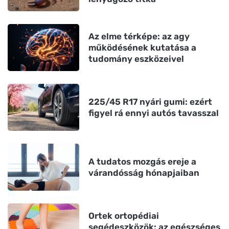
Az elme térképe: az agy
működésének kutatása a
tudomány eszközeivel
225/45 R17 nyári gumi: ezért
figyel rá ennyi autós tavasszal
A tudatos mozgás ereje a
várandósság hónapjaiban
Ortek ortopédiai
segédeszközök: az egészséges