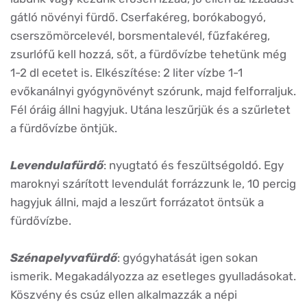
gátló növényi fürdő. Cserfakéreg, borókabogyó,
cserszömörcelevél, borsmentalevél, fűzfakéreg,
zsurlófű kell hozzá, sőt, a fürdővízbe tehetünk még
1-2 dl ecetet is. Elkészítése: 2 liter vízbe 1-1
evőkanálnyi gyógynövényt szórunk, majd felforraljuk.
Fél óráig állni hagyjuk. Utána leszűrjük és a szűrletet
a fürdővízbe öntjük.
Levendulafürdő
: nyugtató és feszültségoldó. Egy
maroknyi szárított levendulát forrázzunk le, 10 percig
hagyjuk állni, majd a leszűrt forrázatot öntsük a
fürdővízbe.
Szénapelyvafürdő
: gyógyhatását igen sokan
ismerik. Megakadályozza az esetleges gyulladásokat.
Köszvény és csúz ellen alkalmazzák a népi