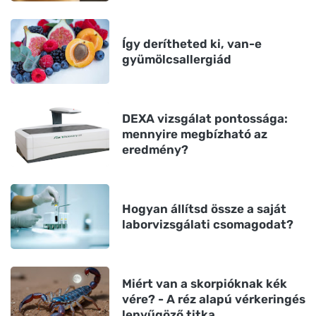
Így derítheted ki, van-e
gyümölcsallergiád
DEXA vizsgálat pontossága:
mennyire megbízható az
eredmény?
Hogyan állítsd össze a saját
laborvizsgálati csomagodat?
Miért van a skorpióknak kék
vére? - A réz alapú vérkeringés
lenyűgöző titka