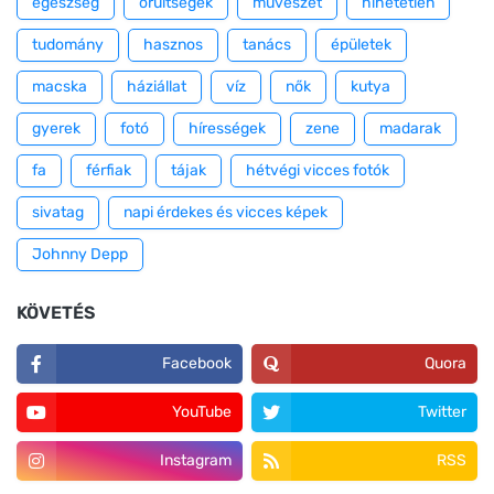
egészség
őrültségek
művészet
hihetetlen
tudomány
hasznos
tanács
épületek
macska
háziállat
víz
nők
kutya
gyerek
fotó
hírességek
zene
madarak
fa
férfiak
tájak
hétvégi vicces fotók
sivatag
napi érdekes és vicces képek
Johnny Depp
KÖVETÉS
Facebook
Quora
YouTube
Twitter
Instagram
RSS