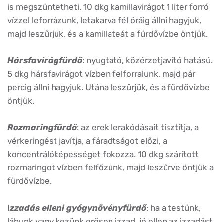
is megszüntetheti. 10 dkg kamillavirágot 1 liter forró
vízzel leforrázunk, letakarva fél óráig állni hagyjuk,
majd leszűrjük, és a kamillateát a fürdővízbe öntjük.
Hársfavirágfürdő
: nyugtató, közérzetjavító hatású.
5 dkg hársfavirágot vízben felforralunk, majd pár
percig állni hagyjuk. Utána leszűrjük, és a fürdővízbe
öntjük.
Rozmaringfürdő
: az erek lerakódásait tisztítja, a
vérkeringést javítja, a fáradtságot előzi, a
koncentrálóképességet fokozza. 10 dkg szárított
rozmaringot vízben felfőzünk, majd leszűrve öntjük a
fürdővízbe.
I
zzadás elleni gyógynövényfürdő
: ha a testünk,
lábunk vagy kezünk erősen izzad, jó ellen az izzadást