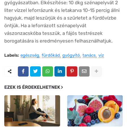
gyógyászatban. Elkészítése: 10 dkg szénapelyvát 2
liter vízzel leforrázunk és letakarva 10-15 percig állni
hagyjuk, majd leszűrjük és a szűrletet a fürdővízbe
öntjük. Ha a leforrázott szénapelyvát
vászonzacskóba tesszük, a fájós testrészek
borogatására is eredményesen felhasználhatjuk.
Labels:
egészség
fürdőkád
gyógyító
tanács
víz
EZEK IS ÉRDEKELHETNEK