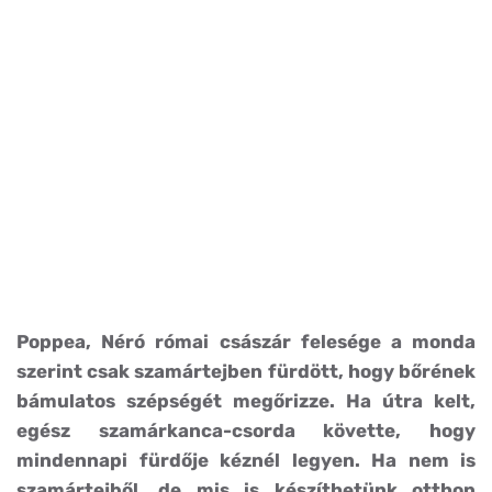
Poppea, Néró római császár felesége a monda
szerint csak szamártejben fürdött, hogy bőrének
bámulatos szépségét megőrizze. Ha útra kelt,
egész szamárkanca-csorda követte, hogy
mindennapi fürdője kéznél legyen. Ha nem is
szamártejből, de mis is készíthetünk otthon