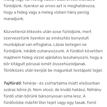
fürödjünk. Ilyenkor az orvos azt is meghatározza,
hogy a hideg vagy a meleg vízben hány percig
maradjunk.
Közvetlenül étkezés után sose fürödjünk, mert
szervezetünk ilyenkor az emésztés bonyolult
munkájával van elfoglalva. Lázas betegen se
fürödjünk, inkább zuhanyozzunk. A fürdést követően
majdnem hideg vízzel ajánlatos lezuhanyozni, hogy a
bőr kitágult pórusai ismét összehúzódjanak.
Törölközés után kenjük be magunkat testápoló tejjel.
Tejfürdő
: fehérje- és zsírtartalma miatt elsősorban
száraz bőrre jó. Nem olcsó, de kiváló hatású. Néhány
fürdő után bőrünk bársonyosan sima lesz. A
fürdővízbe másfél liter tejet vagy egy tasak, forró