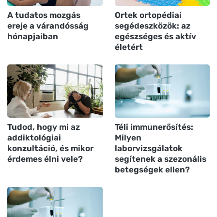
A tudatos mozgás
Ortek ortopédiai
ereje a várandósság
segédeszközök: az
hónapjaiban
egészséges és aktív
életért
Tudod, hogy mi az
Téli immunerősítés:
addiktológiai
Milyen
konzultáció, és mikor
laborvizsgálatok
érdemes élni vele?
segítenek a szezonális
betegségek ellen?