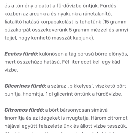
és a tömény oldatot a fürdővízbe öntjük. Fürdés
közben az arcunkra és nyakunkra ránctalanító,
fiatalító hatású korpapakolást is tehetünk (15 gramm
búzakorpát összekeverünk 5 gramm mézzel és annyi
tejjel, hogy kenhető masszát kapjunk).
Ecetes fürdő
: különösen a tág pórusú bőrre előnyös,
mert összehúzó hatású. Fél liter ecet kell egy kád
vízbe.
Glicerines fürdő
: a száraz „pikkelyes”, viszkető bőrt
puhítja, finomítja. 1 dl glicerint öntünk a fürdővízbe.
Citromos fürdő
: a bőrt bársonyosan simává
finomítja és az idegeket is nyugtatja. Három citromot
hájával együtt felszeletelünk és állott vízbe tesszük.