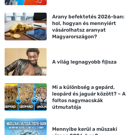
Arany befektetés 2026-ban:
hol, hogyan és mennyiért
vásárolhatsz aranyat
Magyarországon?
A világ legnagyobb f@sza
Mi a különbség a gepárd,
leopárd és jaguár között? – A
foltos nagymacskák
útmutatója
Mennyibe kerül a műszaki