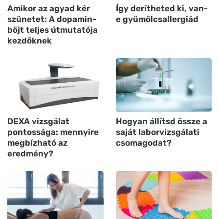
Amikor az agyad kér
Így derítheted ki, van-
szünetet: A dopamin-
e gyümölcsallergiád
böjt teljes útmutatója
kezdőknek
DEXA vizsgálat
Hogyan állítsd össze a
pontossága: mennyire
saját laborvizsgálati
megbízható az
csomagodat?
eredmény?