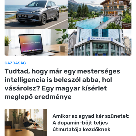
GAZDASÁG
Tudtad, hogy már egy mesterséges
intelligencia is beleszól abba, hol
vásárolsz? Egy magyar kísérlet
meglepő eredménye
Amikor az agyad kér szünetet:
A dopamin-böjt teljes
útmutatója kezdőknek