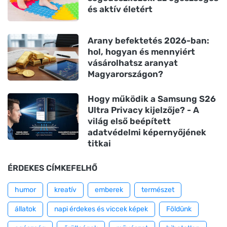
és aktív életért
Arany befektetés 2026-ban:
hol, hogyan és mennyiért
vásárolhatsz aranyat
Magyarországon?
Hogy működik a Samsung S26
Ultra Privacy kijelzője? - A
világ első beépített
adatvédelmi képernyőjének
titkai
ÉRDEKES CÍMKEFELHŐ
humor
kreatív
emberek
természet
állatok
napi érdekes és viccek képek
Földünk