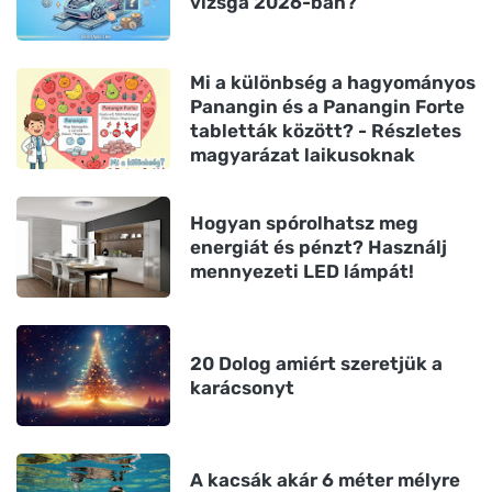
vizsga 2026-ban?
Mi a különbség a hagyományos
Panangin és a Panangin Forte
tabletták között? - Részletes
magyarázat laikusoknak
Hogyan spórolhatsz meg
energiát és pénzt? Használj
mennyezeti LED lámpát!
20 Dolog amiért szeretjük a
karácsonyt
A kacsák akár 6 méter mélyre