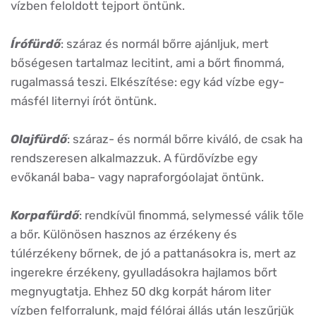
vízben feloldott tejport öntünk.
Írófürdő
: száraz és normál bőrre ajánljuk, mert
bőségesen tartalmaz lecitint, ami a bőrt finommá,
rugalmassá teszi. Elkészítése: egy kád vízbe egy-
másfél liternyi írót öntünk.
Olajfürdő
: száraz- és normál bőrre kiváló, de csak ha
rendszeresen alkalmazzuk. A fürdővízbe egy
evőkanál baba- vagy napraforgóolajat öntünk.
Korpafürdő
: rendkívül finommá, selymessé válik tőle
a bőr. Különösen hasznos az érzékeny és
túlérzékeny bőrnek, de jó a pattanásokra is, mert az
ingerekre érzékeny, gyulladásokra hajlamos bőrt
megnyugtatja. Ehhez 50 dkg korpát három liter
vízben felforralunk, majd félórai állás után leszűrjük