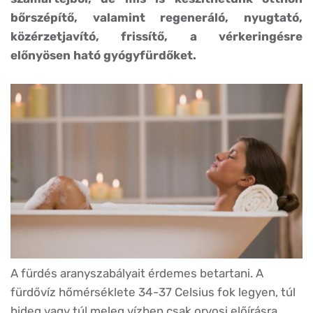
bőrszépítő, valamint regeneráló, nyugtató,
közérzetjavító, frissítő, a vérkeringésre
előnyösen ható gyógyfürdőket.
A fürdés aranyszabályait érdemes betartani. A
fürdővíz hőmérséklete 34-37 Celsius fok legyen, túl
hideg vagy túl meleg vízben csak orvosi előírásra