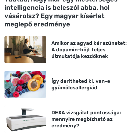
intelligencia is beleszól abba, hol
vásárolsz? Egy magyar kísérlet
meglepő eredménye
Amikor az agyad kér szünetet:
A dopamin-böjt teljes
útmutatója kezdőknek
Így derítheted ki, van-e
gyümölcsallergiád
DEXA vizsgálat pontossága:
mennyire megbízható az
eredmény?