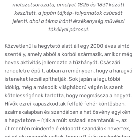
metszetsorozata, amelyet 1825 és 1831 között
készített, a japán tájkép-folyamatok csúcsát
jelenti, ahol a téma iránti érzékenység művészi
tökéllyel párosul.
Közvetlenül a hegytető alatt áll egy 2000 éves sintó
szentély, amely abból a korból származik, amikor még
heves aktivitás jellemezte a tűzhányót. Császári
rendeletre épült, abban a reményben, hogy a haragvó
isteneket lecsillapíthatják. Sok japán a legutóbbi
időkig, még a második világháború végén is szent
kötelességének tartotta, hogy megmássza a hegyet.
Hívők ezrei kapaszkodtak felfelé fehér köntösben,
szalmakalapban és szandálban a hat ösvény egyikén
a hegytetőre – írják a múlt századi szemtanúk –, az
út mentén mindenfelé eldobott szandálok hevertek,
mivel oly gyengék voltak, hogy a 9 órás gyalogláshoz