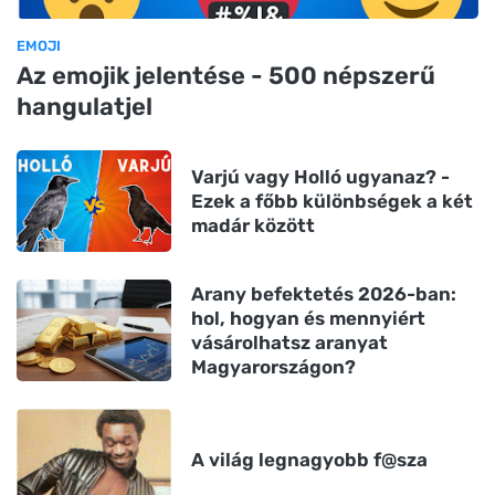
EMOJI
Az emojik jelentése - 500 népszerű
hangulatjel
Varjú vagy Holló ugyanaz? -
Ezek a főbb különbségek a két
madár között
Arany befektetés 2026-ban:
hol, hogyan és mennyiért
vásárolhatsz aranyat
Magyarországon?
A világ legnagyobb f@sza