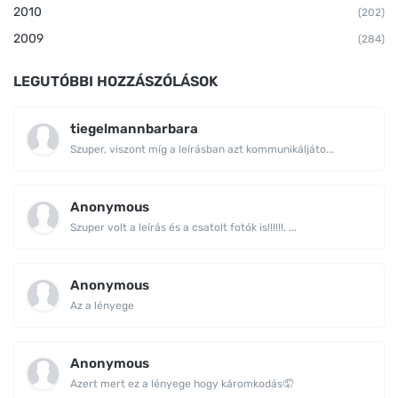
2010
(202)
2009
(284)
LEGUTÓBBI HOZZÁSZÓLÁSOK
tiegelmannbarbara
Szuper, viszont míg a leírásban azt kommunikáljáto...
Anonymous
Szuper volt a leírás és a csatolt fotók is!!!!!!. ...
Anonymous
Az a lényege
Anonymous
Azert mert ez a lényege hogy káromkodás🤦