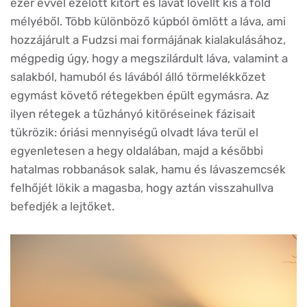
ezer évvel ezelőtt kitört és lávát lövellt kis a föld
mélyéből. Több különböző kúpból ömlött a láva, ami
hozzájárult a Fudzsi mai formájának kialakulásához,
mégpedig úgy, hogy a megszilárdult láva, valamint a
salakból, hamuból és lávából álló törmelékkőzet
egymást követő rétegekben épült egymásra. Az
ilyen rétegek a tűzhányó kitöréseinek fázisait
tükrözik: óriási mennyiségű olvadt láva terül el
egyenletesen a hegy oldalában, majd a későbbi
hatalmas robbanások salak, hamu és lávaszemcsék
felhőjét lökik a magasba, hogy aztán visszahullva
befedjék a lejtőket.