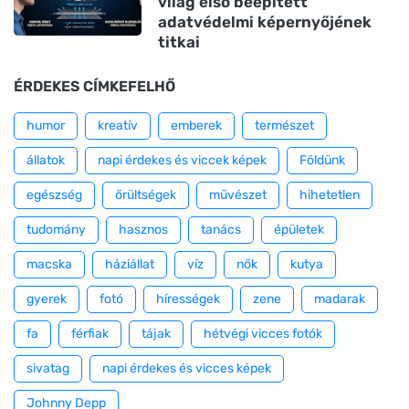
világ első beépített
adatvédelmi képernyőjének
titkai
ÉRDEKES CÍMKEFELHŐ
humor
kreatív
emberek
természet
állatok
napi érdekes és viccek képek
Földünk
egészség
őrültségek
művészet
hihetetlen
tudomány
hasznos
tanács
épületek
macska
háziállat
víz
nők
kutya
gyerek
fotó
hírességek
zene
madarak
fa
férfiak
tájak
hétvégi vicces fotók
sivatag
napi érdekes és vicces képek
Johnny Depp