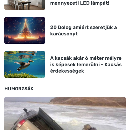
mennyezeti LED lámpát!
20 Dolog amiért szeretjük a
karácsonyt
A kacsák akár 6 méter mélyre
is képesek lemerülni - Kacsás
érdekességek
HUMORZSÁK