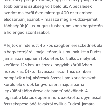
több párra is szükség volt belőlük. A becslések
szerint ma évről évre mintegy 400 ezer ember –
elsősorban japánok – mássza meg a Fudzsi-jamát,
többségük július-augusztusban, amikor a hegytetőn
a hó enged szorításából.
A lejtők mindenütt 45°-os szögben ereszkednek alá
a hegy tetejéről, majd leérve, kisimulnak. Itt a Fudzsi-
jama lába majdnem tökéletes kört alkot, melynek
kerülete 126 km. Az északi hegyláb körüli ívben
húzódik az Öt-tó. Tavasszal, ezer friss színben
pompázik a táj, akárcsak ősszel, amikor a tavakat
körülölelő erdők lángvörösen, majd a barna
legkülönfélébb árnyalataiban tündökölnek. A
legszebb kilátás éppen innen, ezekről az egymással
összekapcsolódó tavakról nyílik a Fudzsi-jamára.