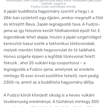
hasonlítják, mert nyolc gerinctaréj veszi körül, amelyeket
jakszudo
fujó
nak, vagyis a
Fudzsi nyolc szirmának hívnak.
A japán buddhista hagyomány szerint a hegy i. e.
286-ban született egy éjjelen, amikor megnyílt a föld
és létrejött Bava, Japán legnagyobb tava. A Fudzsi-
jama az így felszínre került földhalomból épült fel. E
legendának lehet alapja, hiszen a japán szigetvilágot
keresztül-kasul szelik a tektonikus törésvonalak,
melyek mentén több hegyvonulat és tó található.
Honsú szigete éppen a legfőbb törésvonal felett
fekszik , ahol 25 vulkáni kúp csoportosul – a
legnagyobb a Fudzsi-jama, amelynek az eredete
mintegy 10 ezer évvel ezelőttre tehető, nem pedig
2300-ra, amint az a buddhista hagyomány állítja.
A Fudzsi körüli kiterjedt síkság is a heves vulkáni
tevékenység eredménye. A tűzhányó mintegy 300