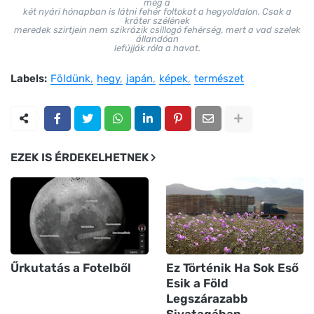
még a
két nyári hónapban is látni fehér foltokat a hegyoldalon. Csak a
kráter szélének
meredek szirtjein nem szikrázik csillogó fehérség, mert a vad szelek
állandóan
lefújják róla a havat.
Labels:
Földünk
hegy
japán
képek
természet
EZEK IS ÉRDEKELHETNEK
Űrkutatás a Fotelből
Ez Történik Ha Sok Eső
Esik a Föld
Legszárazabb