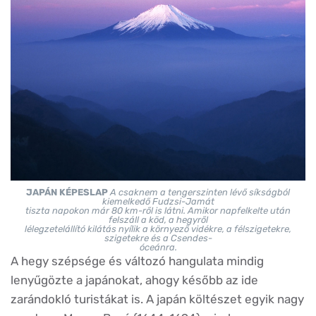
JAPÁN KÉPESLAP
A csaknem a tengerszinten lévő síkságból
kiemelkedő Fudzsi-Jamát
tiszta napokon már 80 km-ről is látni. Amikor napfelkelte után
felszáll a köd, a hegyről
lélegzetelállító kilátás nyílik a környező vidékre, a félszigetekre,
szigetekre és a Csendes-
óceánra.
A hegy szépsége és változó hangulata mindig
lenyűgözte a japánokat, ahogy később az ide
zarándokló turistákat is. A japán költészet egyik nagy