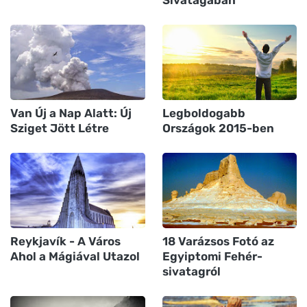
Sivatagában
Van Új a Nap Alatt: Új
Legboldogabb
Sziget Jött Létre
Országok 2015-ben
Reykjavík - A Város
18 Varázsos Fotó az
Ahol a Mágiával Utazol
Egyiptomi Fehér-
sivatagról