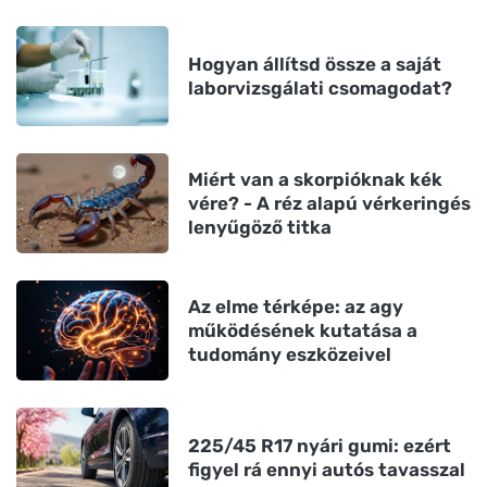
Hogyan állítsd össze a saját
laborvizsgálati csomagodat?
Miért van a skorpióknak kék
vére? - A réz alapú vérkeringés
lenyűgöző titka
Az elme térképe: az agy
működésének kutatása a
tudomány eszközeivel
225/45 R17 nyári gumi: ezért
figyel rá ennyi autós tavasszal