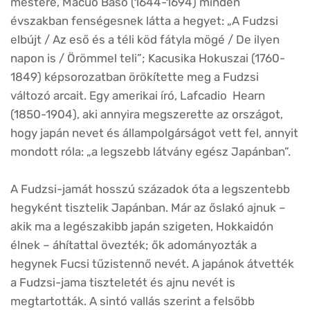
mestere, Macuo Basó (1644-1694) minden
évszakban fenségesnek látta a hegyet: „A Fudzsi
elbújt / Az eső és a téli köd fátyla mögé / De ilyen
napon is / Örömmel teli”; Kacusika Hokuszai (1760-
1849) képsorozatban örökítette meg a Fudzsi
változó arcait. Egy amerikai író, Lafcadio Hearn
(1850-1904), aki annyira megszerette az országot,
hogy japán nevet és állampolgárságot vett fel, annyit
mondott róla: „a legszebb látvány egész Japánban”.
A Fudzsi-jamát hosszú századok óta a legszentebb
hegyként tisztelik Japánban. Már az őslakó ajnuk –
akik ma a legészakibb japán szigeten, Hokkaidón
élnek – áhítattal övezték; ők adományozták a
hegynek Fucsi tűzistennő nevét. A japánok átvették
a Fudzsi-jama tiszteletét és ajnu nevét is
megtartották. A sintó vallás szerint a felsőbb