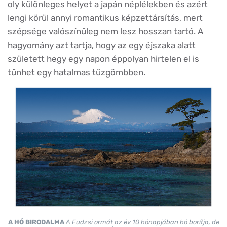
oly különleges helyet a japán néplélekben és azért
lengi körül annyi romantikus képzettársítás, mert
szépsége valószínűleg nem lesz hosszan tartó. A
hagyomány azt tartja, hogy az egy éjszaka alatt
született hegy egy napon éppolyan hirtelen el is
tűnhet egy hatalmas tűzgömbben.
A HÓ BIRODALMA
A Fudzsi ormát az év 10 hónapjában hó borítja, de