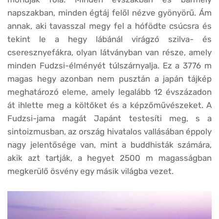
napszakban, minden égtáj felől nézve gyönyörű. Ám
annak, aki tavasszal megy fel a hófödte csúcsra és
tekint le a hegy lábánál virágzó szilva- és
cseresznyefákra, olyan látványban van része, amely
minden Fudzsi-élményét túlszárnyalja. Ez a 3776 m
magas hegy azonban nem pusztán a japán tájkép
meghatározó eleme, amely legalább 12 évszázadon
át ihlette meg a költőket és a képzőművészeket. A
Fudzsi-jama magát Japánt testesíti meg, s a
sintoizmusban, az ország hivatalos vallásában éppoly
nagy jelentősége van, mint a buddhisták számára,
akik azt tartják, a hegyet 2500 m magasságban
megkerülő ösvény egy másik világba vezet.