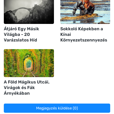
Átjáró Egy Másik
Sokkoló Képekben a
Világba - 20
Kínai
Varázslatos Híd
Környezetszennyezés
A Föld Mágikus Utcái,
Virágok és Fák
Árnyékában
Megjegyzés küldése (0)