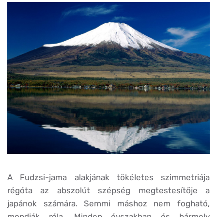
A Fudzsi-jama alakjának tökéletes szimmetriája
régóta az abszolút szépség megtestesítője a
japánok számára. Semmi máshoz nem fogható,
mondják róla. Minden évszakban és bármely