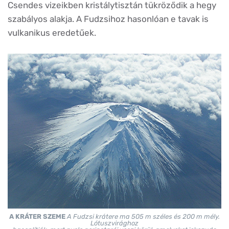
Csendes vizeikben kristálytisztán tükröződik a hegy
szabályos alakja. A Fudzsihoz hasonlóan e tavak is
vulkanikus eredetűek.
A KRÁTER SZEME
A Fudzsi krátere ma 505 m széles és 200 m mély.
Lótuszvirághoz