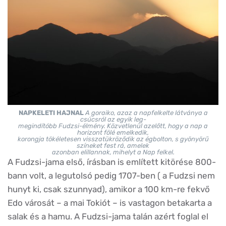
NAPKELETI HAJNAL
A goraiko, azaz a napfelkelte látványa a
csúcsról az egyik leg-
megindítóbb Fudzsi-élmény. Közvetlenül azelőtt, hogy a nap a
horizont fölé emelkedik,
korongja tökéletesen visszatükröződik az égbolton, s gyönyörű
színeket fest rá, amelek
azonban elillannak, mihelyt a Nap felkel.
A Fudzsi-jama első, írásban is említett kitörése 800-
bann volt, a legutolsó pedig 1707-ben ( a Fudzsi nem
hunyt ki, csak szunnyad), amikor a 100 km-re fekvő
Edo városát – a mai Tokiót – is vastagon betakarta a
salak és a hamu. A Fudzsi-jama talán azért foglal el