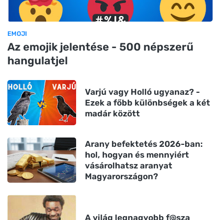
EMOJI
Az emojik jelentése - 500 népszerű
hangulatjel
Varjú vagy Holló ugyanaz? -
Ezek a főbb különbségek a két
madár között
Arany befektetés 2026-ban:
hol, hogyan és mennyiért
vásárolhatsz aranyat
Magyarországon?
A világ legnagyobb f@sza