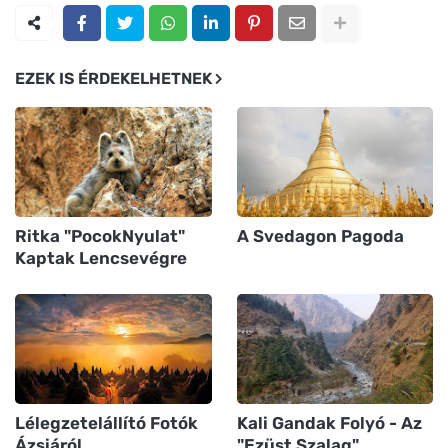
EZEK IS ÉRDEKELHETNEK
Ritka "PocokNyulat"
A Svedagon Pagoda
Kaptak Lencsevégre
Lélegzetelállító Fotók
Kali Gandak Folyó - Az
Ázsiáról
"Ezüst Szalag"