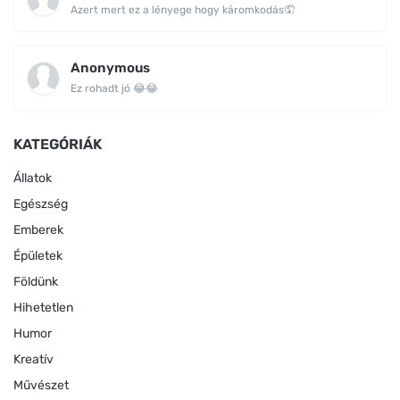
Azert mert ez a lényege hogy káromkodás🤦
Anonymous
Ez rohadt jó 😂😂
KATEGÓRIÁK
Állatok
Egészség
Emberek
Épületek
Földünk
Hihetetlen
Humor
Kreatív
Művészet