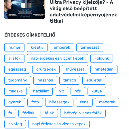
Ultra Privacy kijelzője? - A
világ első beépített
adatvédelmi képernyőjének
titkai
ÉRDEKES CÍMKEFELHŐ
humor
kreatív
emberek
természet
állatok
napi érdekes és viccek képek
Földünk
egészség
őrültségek
művészet
hihetetlen
tudomány
hasznos
tanács
épületek
macska
háziállat
víz
nők
kutya
gyerek
fotó
hírességek
zene
madarak
fa
férfiak
tájak
hétvégi vicces fotók
sivatag
napi érdekes és vicces képek