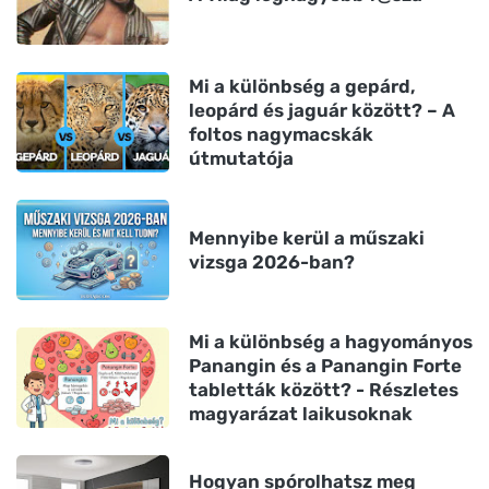
Mi a különbség a gepárd,
leopárd és jaguár között? – A
foltos nagymacskák
útmutatója
Mennyibe kerül a műszaki
vizsga 2026-ban?
Mi a különbség a hagyományos
Panangin és a Panangin Forte
tabletták között? - Részletes
magyarázat laikusoknak
Hogyan spórolhatsz meg