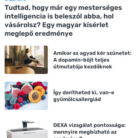
Tudtad, hogy már egy mesterséges
intelligencia is beleszól abba, hol
vásárolsz? Egy magyar kísérlet
meglepő eredménye
Amikor az agyad kér szünetet:
A dopamin-böjt teljes
útmutatója kezdőknek
Így derítheted ki, van-e
gyümölcsallergiád
DEXA vizsgálat pontossága:
mennyire megbízható az