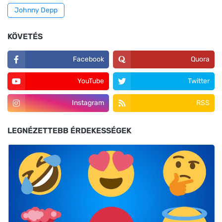
Johnny Depp
KÖVETÉS
Facebook
Quora
YouTube
Twitter
Instagram
RSS
LEGNÉZETTEBB ÉRDEKESSÉGEK