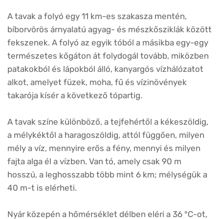
A tavak a folyó egy 11 km-es szakasza mentén,
bíborvörös árnyalatú agyag- és mészkősziklák között
fekszenek. A folyó az egyik tóból a másikba egy-egy
természetes kőgáton át folydogál tovább, miközben
patakokból és lápokból álló, kanyargós vízhálózatot
alkot, amelyet füzek, moha, fű és vízinövények
takarója kísér a következő tópartig.
A tavak színe különböző, a tejfehértől a kékeszöldig,
a mélykéktől a haragoszöldig, attól függően, milyen
mély a víz, mennyire erős a fény, mennyi és milyen
fajta alga él a vízben. Van tó, amely csak 90 m
hosszú, a leghosszabb több mint 6 km; mélységük a
40 m-t is elérheti.
Nyár közepén a hőmérséklet délben eléri a 36 °C-ot,