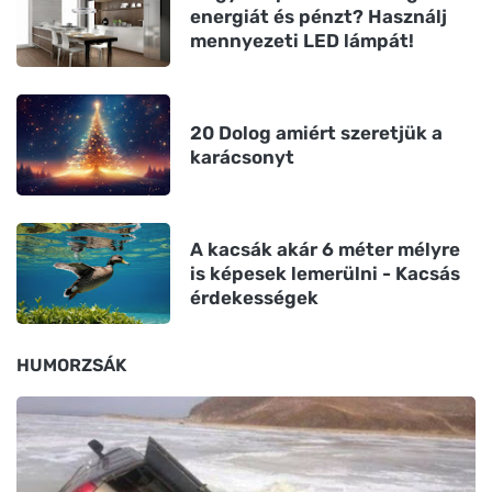
energiát és pénzt? Használj
mennyezeti LED lámpát!
20 Dolog amiért szeretjük a
karácsonyt
A kacsák akár 6 méter mélyre
is képesek lemerülni - Kacsás
érdekességek
HUMORZSÁK