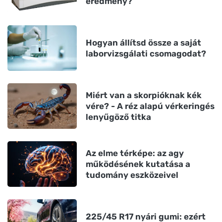
eredmény?
Hogyan állítsd össze a saját
laborvizsgálati csomagodat?
Miért van a skorpióknak kék
vére? - A réz alapú vérkeringés
lenyűgöző titka
Az elme térképe: az agy
működésének kutatása a
tudomány eszközeivel
225/45 R17 nyári gumi: ezért