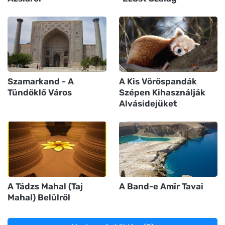
Szamarkand - A
A Kis Vöröspandák
Tündöklő Város
Szépen Kihasználják
Alvásidejüket
A Tádzs Mahal (Taj
A Band-e Amīr Tavai
Mahal) Belülről