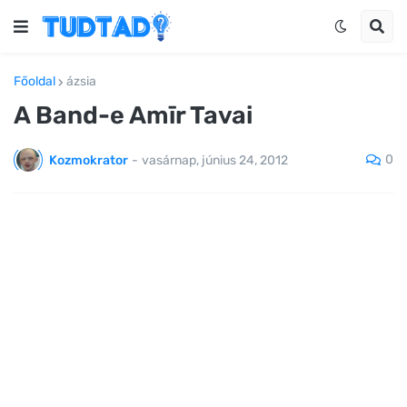
Főoldal
ázsia
A Band-e Amīr Tavai
0
Kozmokrator
-
vasárnap, június 24, 2012