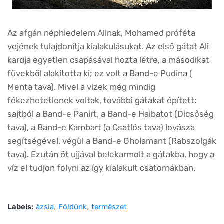
Az afgán néphiedelem Alinak, Mohamed próféta
vejének tulajdonítja kialakulásukat. Az első gátat Ali
kardja egyetlen csapásával hozta létre, a másodikat
füvekből alakította ki; ez volt a Band-e Pudina (
Menta tava). Mivel a vizek még mindig
fékezhetetlenek voltak, további gátakat épített:
sajtból a Band-e Panirt, a Band-e Haibatot (Dicsőség
tava), a Band-e Kambart (a Csatlós tava) lovásza
segítségével, végül a Band-e Gholamant (Rabszolgák
tava). Ezután öt ujjával belekarmolt a gátakba, hogy a
víz el tudjon folyni az így kialakult csatornákban.
Labels:
ázsia
Földünk
természet