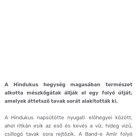
A Hindukus hegység magasában természet
alkotta mészkőgátak állják el egy folyó útját,
amelyek áttetsző tavak sorát alakították ki.
A Hindukus napsütötte nyugati előhegyei között,
ahol ritkán esik az eső és kevés a víz, hideg vizű,
csillogó tavak sora rejtőzik. A Band-e Amīr folyó