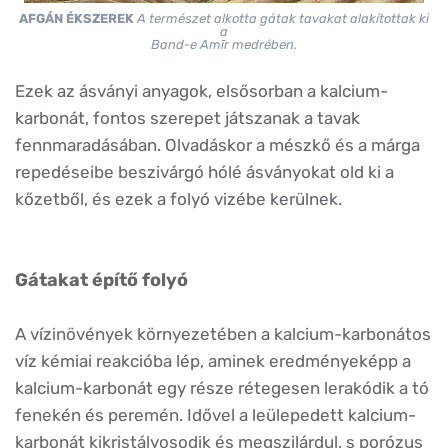
AFGÁN ÉKSZEREK
A természet alkotta gátak tavakat alakítottak ki
a
Band-e Amīr medrében.
Ezek az ásványi anyagok, elsősorban a kalcium-
karbonát, fontos szerepet játszanak a tavak
fennmaradásában. Olvadáskor a mészkő és a márga
repedéseibe beszivárgó hólé ásványokat old ki a
kőzetből, és ezek a folyó vizébe kerülnek.
Gátakat építő folyó
A vízinövények környezetében a kalcium-karbonátos
víz kémiai reakcióba lép, aminek eredményeképp a
kalcium-karbonát egy része rétegesen lerakódik a tó
fenekén és peremén. Idővel a leülepedett kalcium-
karbonát kikristályosodik és megszilárdul, s porózus