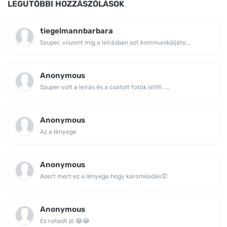
LEGUTÓBBI HOZZÁSZÓLÁSOK
tiegelmannbarbara
Szuper, viszont míg a leírásban azt kommunikáljáto...
Anonymous
Szuper volt a leírás és a csatolt fotók is!!!!!!. ...
Anonymous
Az a lényege
Anonymous
Azert mert ez a lényege hogy káromkodás🤦
Anonymous
Ez rohadt jó 😂😂