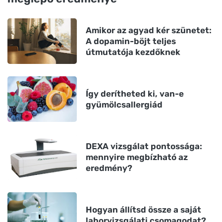
Amikor az agyad kér szünetet:
A dopamin-böjt teljes
útmutatója kezdőknek
Így derítheted ki, van-e
gyümölcsallergiád
DEXA vizsgálat pontossága:
mennyire megbízható az
eredmény?
Hogyan állítsd össze a saját
laborvizsgálati csomagodat?