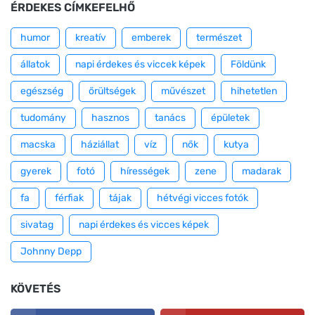
ÉRDEKES CÍMKEFELHŐ
humor
kreatív
emberek
természet
állatok
napi érdekes és viccek képek
Földünk
egészség
őrültségek
művészet
hihetetlen
tudomány
hasznos
tanács
épületek
macska
háziállat
víz
nők
kutya
gyerek
fotó
hírességek
zene
madarak
fa
férfiak
tájak
hétvégi vicces fotók
sivatag
napi érdekes és vicces képek
Johnny Depp
KÖVETÉS