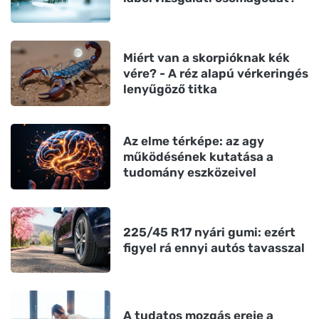
Miért van a skorpióknak kék
vére? - A réz alapú vérkeringés
lenyűgöző titka
Az elme térképe: az agy
működésének kutatása a
tudomány eszközeivel
225/45 R17 nyári gumi: ezért
figyel rá ennyi autós tavasszal
A tudatos mozgás ereje a