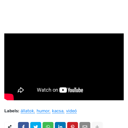
Labels:
állatok
humor
kacsa
videó