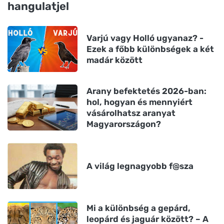
hangulatjel
Varjú vagy Holló ugyanaz? -
Ezek a főbb különbségek a két
madár között
Arany befektetés 2026-ban:
hol, hogyan és mennyiért
vásárolhatsz aranyat
Magyarországon?
A világ legnagyobb f@sza
Mi a különbség a gepárd,
leopárd és jaguár között? – A