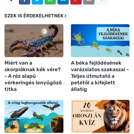
EZEK IS ÉRDEKELHETNEK
Miért van a
A béka fejlődésének
skorpióknak kék vére?
varázslatos szakaszai -
- A réz alapú
Teljes útmutató a
vérkeringés lenyűgöző
petétől a kifejlett
titka
állatig