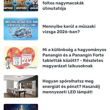
foltos nagymacskák
útmutatója
Mennyibe kerül a műszaki
vizsga 2026-ban?
Mi a különbség a hagyományos
Panangin és a Panangin Forte
tabletták között? - Részletes
magyarázat laikusoknak
Hogyan spórolhatsz meg
energiát és pénzt? Használj
mennyezeti LED lámpát!