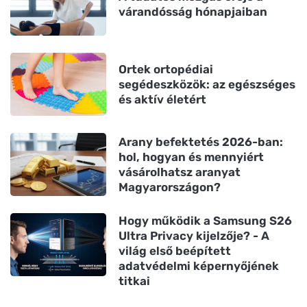
várandósság hónapjaiban
Ortek ortopédiai
segédeszközök: az egészséges
és aktív életért
Arany befektetés 2026-ban:
hol, hogyan és mennyiért
vásárolhatsz aranyat
Magyarországon?
Hogy működik a Samsung S26
Ultra Privacy kijelzője? - A
világ első beépített
adatvédelmi képernyőjének
titkai