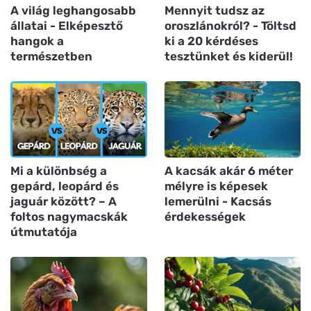
A világ leghangosabb
Mennyit tudsz az
állatai - Elképesztő
oroszlánokról? - Töltsd
hangok a
ki a 20 kérdéses
természetben
tesztünket és kiderül!
Mi a különbség a
A kacsák akár 6 méter
gepárd, leopárd és
mélyre is képesek
jaguár között? – A
lemerülni - Kacsás
foltos nagymacskák
érdekességek
útmutatója