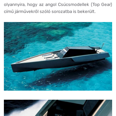
olyannyira, hogy az angol Csúcsmodellek (Top Gear)
című járművekről szóló sorozatba is bekerült.