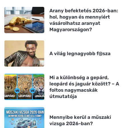
Arany befektetés 2026-ban:
hol, hogyan és mennyiért
vásárolhatsz aranyat
Magyarországon?
A világ legnagyobb f@sza
Mi a különbség a gepárd,
leopárd és jaguár között? – A
foltos nagymacskák
útmutatója
Mennyibe kerül a műszaki
vizsga 2026-ban?