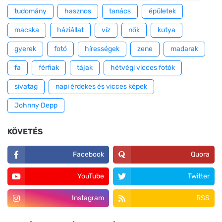
tudomány
hasznos
tanács
épületek
macska
háziállat
víz
nők
kutya
gyerek
fotó
hírességek
zene
madarak
fa
férfiak
tájak
hétvégi vicces fotók
sivatag
napi érdekes és vicces képek
Johnny Depp
KÖVETÉS
Facebook
Quora
YouTube
Twitter
Instagram
RSS