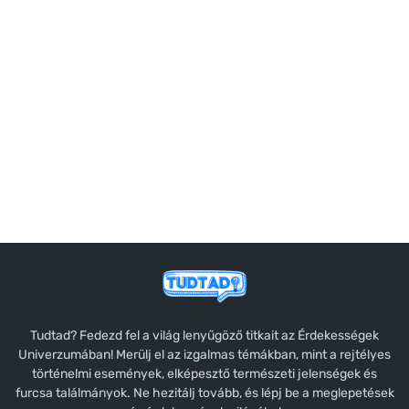
Tudtad? Fedezd fel a világ lenyűgöző titkait az Érdekességek
Univerzumában! Merülj el az izgalmas témákban, mint a rejtélyes
történelmi események, elképesztő természeti jelenségek és
furcsa találmányok. Ne hezitálj tovább, és lépj be a meglepetések