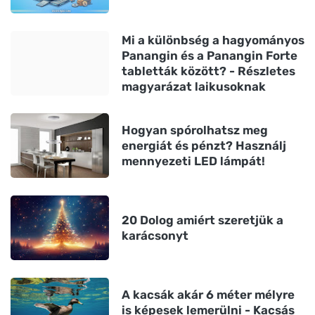
Mi a különbség a hagyományos
Panangin és a Panangin Forte
tabletták között? - Részletes
magyarázat laikusoknak
Hogyan spórolhatsz meg
energiát és pénzt? Használj
mennyezeti LED lámpát!
20 Dolog amiért szeretjük a
karácsonyt
A kacsák akár 6 méter mélyre
is képesek lemerülni - Kacsás