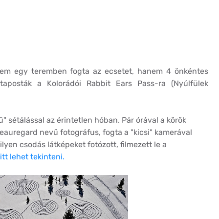
em egy teremben fogta az ecsetet, hanem 4 önkéntes
letaposták a Kolorádói Rabbit Ears Pass-ra (Nyúlfülek
rű" sétálással az érintetlen hóban. Pár órával a körök
auregard nevű fotográfus, fogta a "kicsi" kamerával
ilyen csodás látképeket fotózott, filmezett le a
itt lehet tekinteni.