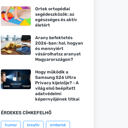
Ortek ortopédiai
segédeszközök: az
egészséges és aktív
életért
Arany befektetés
2026-ban: hol, hogyan
és mennyiért
vásárolhatsz aranyat
Magyarországon?
Hogy működik a
Samsung S26 Ultra
Privacy kijelzője? - A
világ első beépített
adatvédelmi
képernyőjének titkai
ÉRDEKES CÍMKEFELHŐ
humor
kreatív
emberek