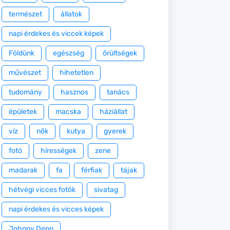
természet
állatok
napi érdekes és viccek képek
Földünk
egészség
őrültségek
művészet
hihetetlen
tudomány
hasznos
tanács
épületek
macska
háziállat
víz
nők
kutya
gyerek
fotó
hírességek
zene
madarak
fa
férfiak
tájak
hétvégi vicces fotók
sivatag
napi érdekes és vicces képek
Johnny Depp