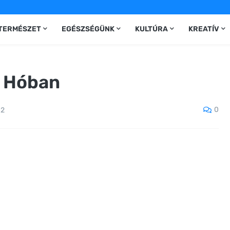
TERMÉSZET
EGÉSZSÉGÜNK
KULTÚRA
KREATÍV
a Hóban
0
12