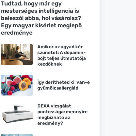
Tudtad, hogy már egy
mesterséges intelligencia is
beleszól abba, hol vásárolsz?
Egy magyar kísérlet meglepő
eredménye
Amikor az agyad kér
szünetet: A dopamin-
böjt teljes útmutatója
kezdőknek
Így derítheted ki, van-e
gyümölcsallergiád
DEXA vizsgálat
pontossága: mennyire
megbízható az
eredmény?