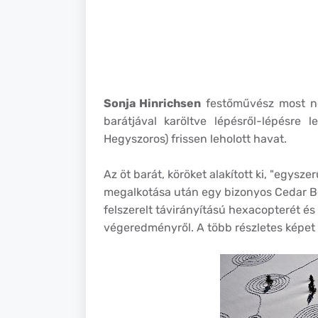
Sonja Hinrichsen
festőművész most n
barátjával karöltve lépésről-lépésre 
Hegyszoros) frissen leholott havat.
Az öt barát, köröket alakított ki, "egysze
megalkotása után egy bizonyos Cedar Be
felszerelt távirányítású hexacopterét és 
végeredményről. A több részletes képet