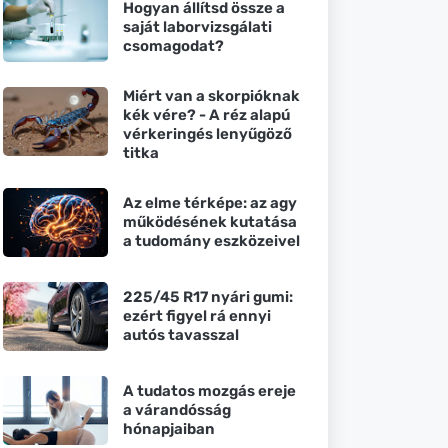
Hogyan állítsd össze a
saját laborvizsgálati
csomagodat?
Miért van a skorpióknak
kék vére? - A réz alapú
vérkeringés lenyűgöző
titka
Az elme térképe: az agy
működésének kutatása
a tudomány eszközeivel
225/45 R17 nyári gumi:
ezért figyel rá ennyi
autós tavasszal
A tudatos mozgás ereje
a várandósság
hónapjaiban