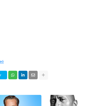
deó
r