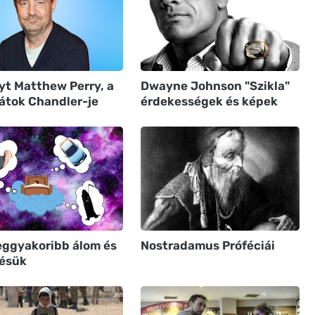
yt Matthew Perry, a
Dwayne Johnson "Szikla"
átok Chandler-je
érdekességek és képek
leggyakoribb álom és
Nostradamus Próféciái
tésük