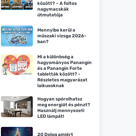
között? – A foltos
nagymacskák
útmutatója
Mennyibe kerül a
műszaki vizsga 2026-
ban?
Mi a különbség a
hagyományos Panangin
és a Panangin Forte
tabletták között? -
Részletes magyarázat
laikusoknak
Hogyan spórolhatsz
meg energiát és pénzt?
Használj mennyezeti
LED lámpát!
20 Dolog amiért