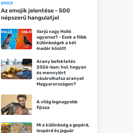
EMOJI
Az emojik jelentése - 500
népszerű hangulatjel
Varjú vagy Holló
ugyanaz? - Ezek a főbb
különbségek a két
madár között
Arany befektetés
2026-ban: hol, hogyan
és mennyiért
vásárolhatsz aranyat
Magyarországon?
A világ legnagyobb
f@sza
Mi a különbség a gepárd,
leopárd és jaguár