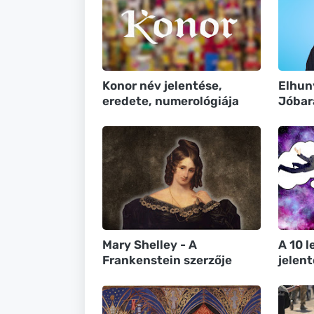
Konor név jelentése,
Elhun
eredete, numerológiája
Jóbar
Mary Shelley - A
A 10 
Frankenstein szerzője
jelen