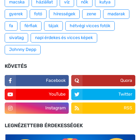
macska
háziállat
víz
nők
kutya
gyerek
fotó
hírességek
zene
madarak
fa
férfiak
tájak
hétvégi vicces fotók
sivatag
napi érdekes és vicces képek
Johnny Depp
KÖVETÉS
Facebook
Quora
YouTube
Twitter
Instagram
RSS
LEGNÉZETTEBB ÉRDEKESSÉGEK