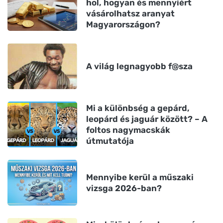
hol, hogyan és mennyiért
vásárolhatsz aranyat
Magyarországon?
A világ legnagyobb f@sza
Mi a különbség a gepárd,
leopárd és jaguár között? – A
foltos nagymacskák
útmutatója
Mennyibe kerül a műszaki
vizsga 2026-ban?