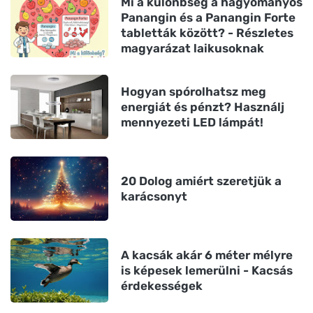
Mi a különbség a hagyományos
Panangin és a Panangin Forte
tabletták között? - Részletes
magyarázat laikusoknak
Hogyan spórolhatsz meg
energiát és pénzt? Használj
mennyezeti LED lámpát!
20 Dolog amiért szeretjük a
karácsonyt
A kacsák akár 6 méter mélyre
is képesek lemerülni - Kacsás
érdekességek