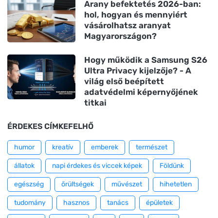
Arany befektetés 2026-ban:
hol, hogyan és mennyiért
vásárolhatsz aranyat
Magyarországon?
Hogy működik a Samsung S26
Ultra Privacy kijelzője? - A
világ első beépített
adatvédelmi képernyőjének
titkai
ÉRDEKES CÍMKEFELHŐ
humor
kreatív
emberek
természet
állatok
napi érdekes és viccek képek
Földünk
egészség
őrültségek
művészet
hihetetlen
tudomány
hasznos
tanács
épületek