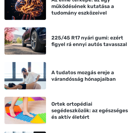
működésének kutatása a
tudomány eszközeivel
225/45 R17 nyári gumi: ezért
figyel rá ennyi autós tavasszal
A tudatos mozgás ereje a
várandósság hónapjaiban
Ortek ortopédiai
segédeszközök: az egészséges
és aktív életért