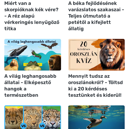
Miért van a
A béka fejlődésének
skorpióknak kék vére?
varázslatos szakaszai -
- A réz alapú
Teljes útmutató a
vérkeringés lenyűgöző
petétől a kifejlett
titka
állatig
A világ leghangosabb
Mennyit tudsz az
állatai - Elképesztő
oroszlánokról? - Töltsd
hangok a
ki a 20 kérdéses
természetben
tesztünket és kiderül!