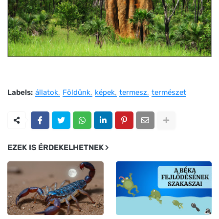
Labels:
állatok
Földünk
képek
termesz
természet
EZEK IS ÉRDEKELHETNEK