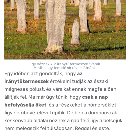
Így néznek ki a iránytűtermeszek "várai!
Mintha egy temető sírköveit látnánk.
Egy időben azt gondolták, hogy
az
iránytűtermeszek
érzékelni tudják az északi
mágneses pólust, és váraikat ennek megfelelően
állítják fel. Ma már úgy tűnik, hogy
csak a nap
befolyásolja őket
, és a fészkeket a hőmérséklet
figyelembevételével építik. Délben a dombocskák
keskenyebb oldalai néznek a nap felé, így a belsejük
nem melegszik fel túlságosan. Reggel és este,