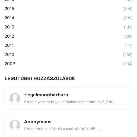
2015
(218)
2014
(375)
2013
(513)
2012
(704)
2011
(441)
2010
(202)
2009
(284)
LEGUTÓBBI HOZZÁSZÓLÁSOK
tiegelmannbarbara
Szuper, viszont míg a leírásban azt kommunikáljáto...
Anonymous
Szuper volt a leírás és a csatolt fotók is!!!!!!. ...