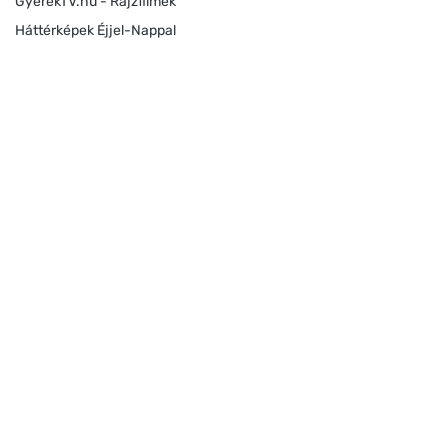
GyerekTV.hu - Rajzfilmek
Háttérképek Éjjel-Nappal