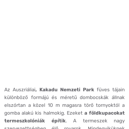
Az Auszriáliai
, Kakadu Nemzeti Park
füves tájain
különböző formájú és méretű dombocskák állnak
elszórtan a közel 10 m magasra törő tornyoktól a
gomba alakú kis halmokig. Ezeket
a földkupacokat
termeszkolóniák építik
. A termeszek nagy
szervezettségben élő rovarok. Mindegyiküknek