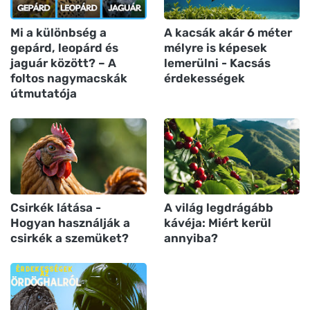
Mi a különbség a
A kacsák akár 6 méter
gepárd, leopárd és
mélyre is képesek
jaguár között? – A
lemerülni - Kacsás
foltos nagymacskák
érdekességek
útmutatója
Csirkék látása -
A világ legdrágább
Hogyan használják a
kávéja: Miért kerül
csirkék a szemüket?
annyiba?