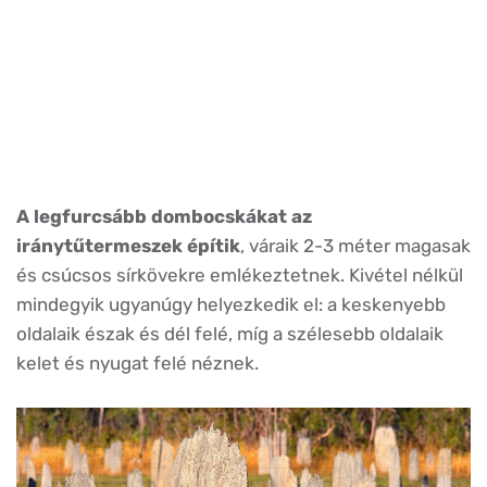
A legfurcsább dombocskákat az
iránytűtermeszek építik
, váraik 2-3 méter magasak
és csúcsos sírkövekre emlékeztetnek. Kivétel nélkül
mindegyik ugyanúgy helyezkedik el: a keskenyebb
oldalaik észak és dél felé, míg a szélesebb oldalaik
kelet és nyugat felé néznek.