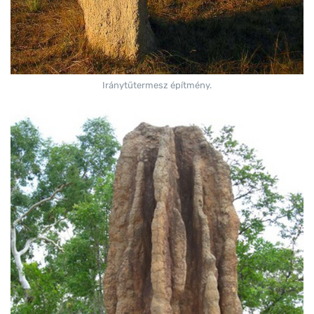
Iránytűtermesz építmény.