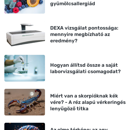
gyümölcsallergiád
DEXA vizsgálat pontossága:
mennyire megbízható az
eredmény?
Hogyan állítsd össze a saját
laborvizsgálati csomagodat?
Miért van a skorpióknak kék
vére? - A réz alapú vérkeringés
lenyűgöző titka
Az elme térképe: az agy