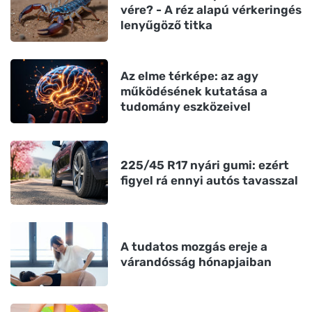
vére? - A réz alapú vérkeringés
lenyűgöző titka
Az elme térképe: az agy
működésének kutatása a
tudomány eszközeivel
225/45 R17 nyári gumi: ezért
figyel rá ennyi autós tavasszal
A tudatos mozgás ereje a
várandósság hónapjaiban