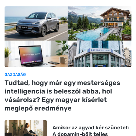
GAZDASÁG
Tudtad, hogy már egy mesterséges
intelligencia is beleszól abba, hol
vásárolsz? Egy magyar kísérlet
meglepő eredménye
Amikor az agyad kér szünetet:
A dopamin-böjt teljes