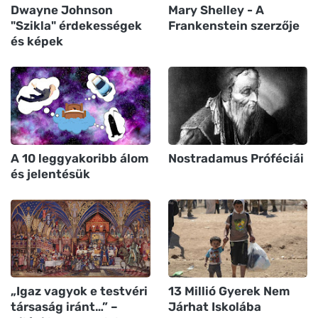
Dwayne Johnson
Mary Shelley - A
"Szikla" érdekességek
Frankenstein szerzője
és képek
A 10 leggyakoribb álom
Nostradamus Próféciái
és jelentésük
„Igaz vagyok e testvéri
13 Millió Gyerek Nem
társaság iránt…” –
Járhat Iskolába