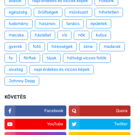
állatok
napi érdekes és viccek képek
Földünk
egészség
őrültségek
művészet
hihetetlen
tudomány
hasznos
tanács
épületek
macska
háziállat
víz
nők
kutya
gyerek
fotó
hírességek
zene
madarak
fa
férfiak
tájak
hétvégi vicces fotók
sivatag
napi érdekes és vicces képek
Johnny Depp
KÖVETÉS
Facebook
Quora
YouTube
Twitter