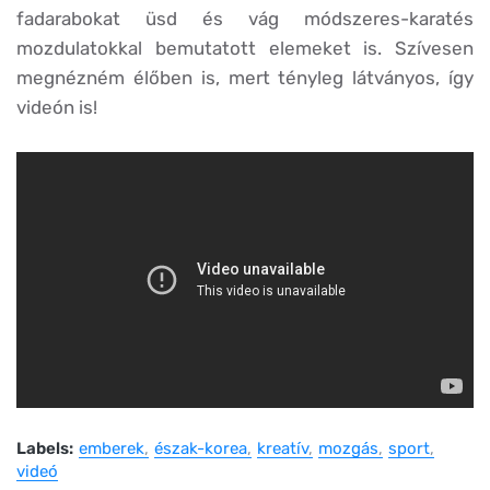
fadarabokat üsd és vág módszeres-karatés
mozdulatokkal bemutatott elemeket is. Szívesen
megnézném élőben is, mert tényleg látványos, így
videón is!
Labels:
emberek
észak-korea
kreatív
mozgás
sport
videó