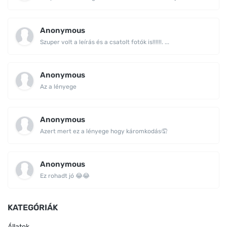
Anonymous
Szuper volt a leírás és a csatolt fotók is!!!!!!. ...
Anonymous
Az a lényege
Anonymous
Azert mert ez a lényege hogy káromkodás🤦
Anonymous
Ez rohadt jó 😂😂
KATEGÓRIÁK
Állatok