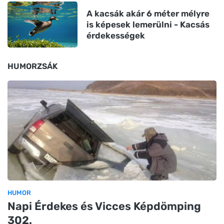
A kacsák akár 6 méter mélyre
is képesek lemerülni - Kacsás
érdekességek
HUMORZSÁK
HUMOR
Napi Érdekes és Vicces Képdömping
302.