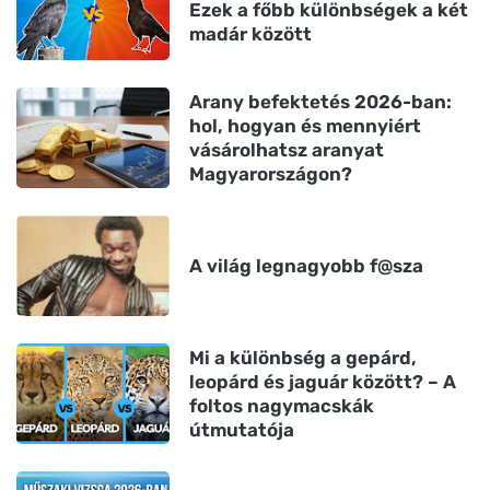
Ezek a főbb különbségek a két
madár között
Arany befektetés 2026-ban:
hol, hogyan és mennyiért
vásárolhatsz aranyat
Magyarországon?
A világ legnagyobb f@sza
Mi a különbség a gepárd,
leopárd és jaguár között? – A
foltos nagymacskák
útmutatója