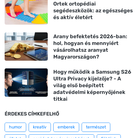
Ortek ortopédiai
segédeszközök: az egészséges
és aktív életért
Arany befektetés 2026-ban:
hol, hogyan és mennyiért
vásárolhatsz aranyat
Magyarországon?
Hogy működik a Samsung S26
Ultra Privacy kijelzője? - A
világ első beépített
adatvédelmi képernyőjének
titkai
ÉRDEKES CÍMKEFELHŐ
humor
kreatív
emberek
természet