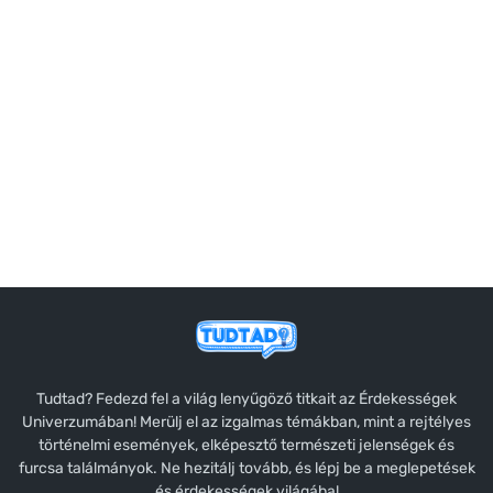
Tudtad? Fedezd fel a világ lenyűgöző titkait az Érdekességek
Univerzumában! Merülj el az izgalmas témákban, mint a rejtélyes
történelmi események, elképesztő természeti jelenségek és
furcsa találmányok. Ne hezitálj tovább, és lépj be a meglepetések
és érdekességek világába!