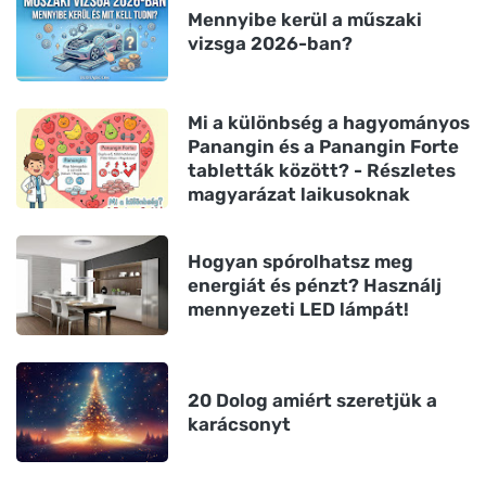
Mennyibe kerül a műszaki
vizsga 2026-ban?
Mi a különbség a hagyományos
Panangin és a Panangin Forte
tabletták között? - Részletes
magyarázat laikusoknak
Hogyan spórolhatsz meg
energiát és pénzt? Használj
mennyezeti LED lámpát!
20 Dolog amiért szeretjük a
karácsonyt