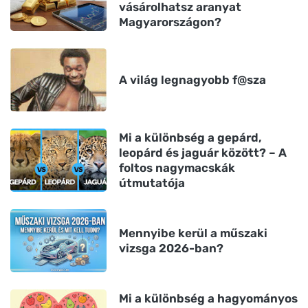
vásárolhatsz aranyat
Magyarországon?
A világ legnagyobb f@sza
Mi a különbség a gepárd,
leopárd és jaguár között? – A
foltos nagymacskák
útmutatója
Mennyibe kerül a műszaki
vizsga 2026-ban?
Mi a különbség a hagyományos