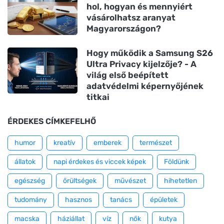
hol, hogyan és mennyiért
vásárolhatsz aranyat
Magyarországon?
Hogy működik a Samsung S26
Ultra Privacy kijelzője? - A
világ első beépített
adatvédelmi képernyőjének
titkai
ÉRDEKES CÍMKEFELHŐ
humor
kreatív
emberek
természet
állatok
napi érdekes és viccek képek
Földünk
egészség
őrültségek
művészet
hihetetlen
tudomány
hasznos
tanács
épületek
macska
háziállat
víz
nők
kutya