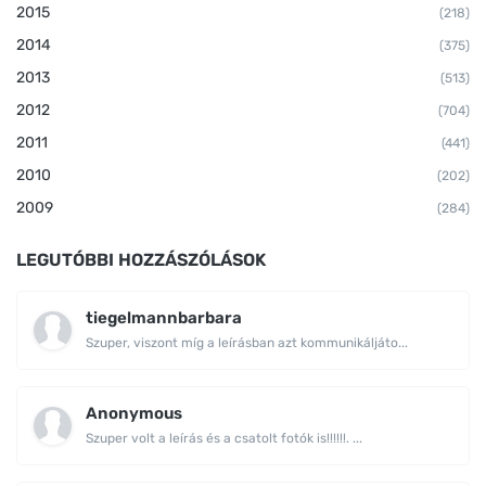
2015
(218)
2014
(375)
2013
(513)
2012
(704)
2011
(441)
2010
(202)
2009
(284)
LEGUTÓBBI HOZZÁSZÓLÁSOK
tiegelmannbarbara
Szuper, viszont míg a leírásban azt kommunikáljáto...
Anonymous
Szuper volt a leírás és a csatolt fotók is!!!!!!. ...