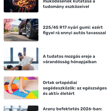
működésének kutatása a
tudomány eszközeivel
225/45 R17 nyári gumi: ezért
figyel rá ennyi autós tavasszal
A tudatos mozgás ereje a
várandósság hónapjaiban
Ortek ortopédiai
segédeszközök: az egészséges
és aktív életért
Arany befektetés 2026-ban: