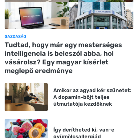
GAZDASÁG
Tudtad, hogy már egy mesterséges
intelligencia is beleszól abba, hol
vásárolsz? Egy magyar kísérlet
meglepő eredménye
Amikor az agyad kér szünetet:
A dopamin-böjt teljes
útmutatója kezdőknek
Így derítheted ki, van-e
gyümölcsallergiád