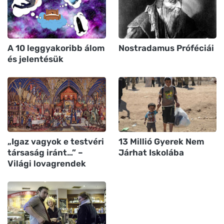
A 10 leggyakoribb álom
Nostradamus Próféciái
és jelentésük
„Igaz vagyok e testvéri
13 Millió Gyerek Nem
társaság iránt…” –
Járhat Iskolába
Világi lovagrendek