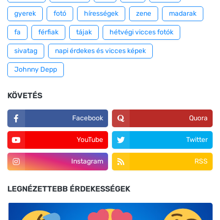
gyerek
fotó
hírességek
zene
madarak
fa
férfiak
tájak
hétvégi vicces fotók
sivatag
napi érdekes és vicces képek
Johnny Depp
KÖVETÉS
Facebook
Quora
YouTube
Twitter
Instagram
RSS
LEGNÉZETTEBB ÉRDEKESSÉGEK