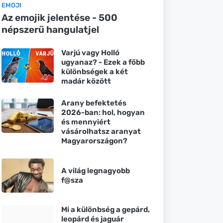
EMOJI
Az emojik jelentése - 500
népszerű hangulatjel
Varjú vagy Holló
ugyanaz? - Ezek a főbb
különbségek a két
madár között
Arany befektetés
2026-ban: hol, hogyan
és mennyiért
vásárolhatsz aranyat
Magyarországon?
A világ legnagyobb
f@sza
Mi a különbség a gepárd,
leopárd és jaguár