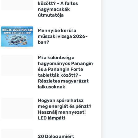
között? – A foltos
nagymacskák
útmutatója
Mennyibe kerül a
műszaki vizsga 2026-
ban?
Mi a különbség a
hagyományos Panangin
és a Panangin Forte
tabletták között? -
Részletes magyarázat
laikusoknak
Hogyan spórolhatsz
meg energiát és pénzt?
Használj mennyezeti
LED lámpát!
20 Dolog amiért