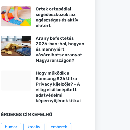
Ortek ortopédiai
segédeszközök: az
egészséges és aktív
életért
Arany befektetés
2026-ban: hol, hogyan
és mennyiért
vásárolhatsz aranyat
Magyarországon?
Hogy működik a
Samsung S26 Ultra
Privacy kijelzője? - A
világ első beépített
adatvédelmi
képernyőjének titkai
ÉRDEKES CÍMKEFELHŐ
humor
kreatív
emberek