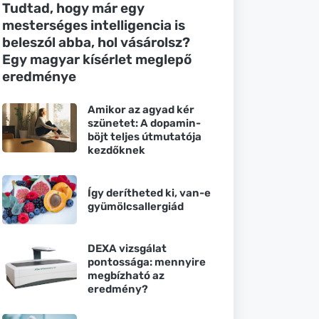
Tudtad, hogy már egy
mesterséges intelligencia is
beleszól abba, hol vásárolsz?
Egy magyar kísérlet meglepő
eredménye
Amikor az agyad kér
szünetet: A dopamin-
böjt teljes útmutatója
kezdőknek
Így derítheted ki, van-e
gyümölcsallergiád
DEXA vizsgálat
pontossága: mennyire
megbízható az
eredmény?