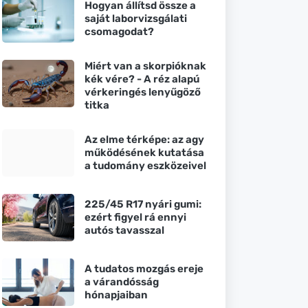
Hogyan állítsd össze a
saját laborvizsgálati
csomagodat?
Miért van a skorpióknak
kék vére? - A réz alapú
vérkeringés lenyűgöző
titka
Az elme térképe: az agy
működésének kutatása
a tudomány eszközeivel
225/45 R17 nyári gumi:
ezért figyel rá ennyi
autós tavasszal
A tudatos mozgás ereje
a várandósság
hónapjaiban