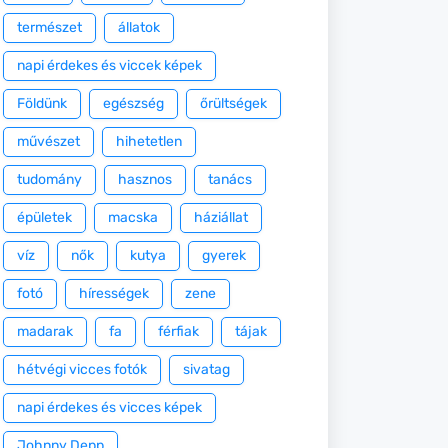
természet
állatok
napi érdekes és viccek képek
Földünk
egészség
őrültségek
művészet
hihetetlen
tudomány
hasznos
tanács
épületek
macska
háziállat
víz
nők
kutya
gyerek
fotó
hírességek
zene
madarak
fa
férfiak
tájak
hétvégi vicces fotók
sivatag
napi érdekes és vicces képek
Johnny Depp