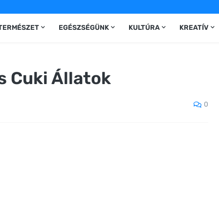
TERMÉSZET
EGÉSZSÉGÜNK
KULTÚRA
KREATÍV
s Cuki Állatok
0