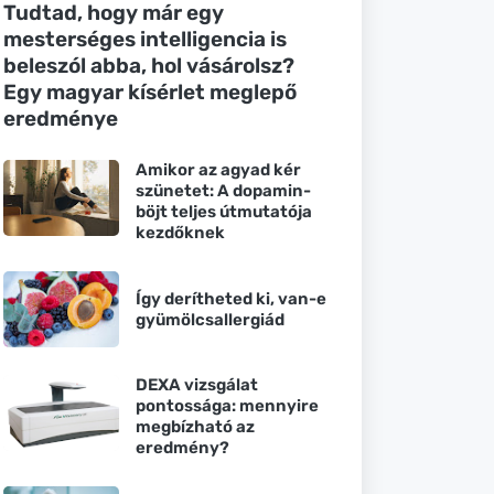
Tudtad, hogy már egy
mesterséges intelligencia is
beleszól abba, hol vásárolsz?
Egy magyar kísérlet meglepő
eredménye
Amikor az agyad kér
szünetet: A dopamin-
böjt teljes útmutatója
kezdőknek
Így derítheted ki, van-e
gyümölcsallergiád
DEXA vizsgálat
pontossága: mennyire
megbízható az
eredmény?