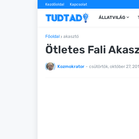
Kezdőoldal
Kapcsolat
ÁLLATVILÁG
Főoldal
akasztó
Ötletes Fali Akas
Kozmokrator
-
csütörtök, október 27, 20