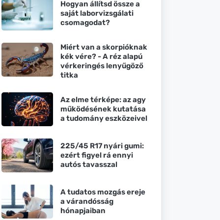
Hogyan állítsd össze a
saját laborvizsgálati
csomagodat?
Miért van a skorpióknak
kék vére? - A réz alapú
vérkeringés lenyűgöző
titka
Az elme térképe: az agy
működésének kutatása
a tudomány eszközeivel
225/45 R17 nyári gumi:
ezért figyel rá ennyi
autós tavasszal
A tudatos mozgás ereje
a várandósság
hónapjaiban