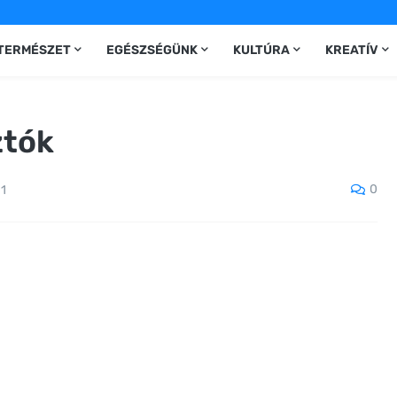
TERMÉSZET
EGÉSZSÉGÜNK
KULTÚRA
KREATÍV
ztók
0
11