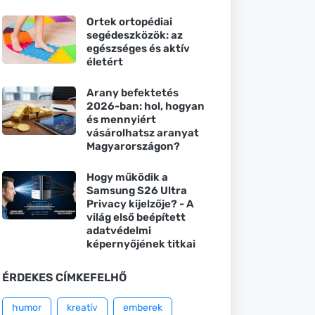
Ortek ortopédiai
segédeszközök: az
egészséges és aktív
életért
Arany befektetés
2026-ban: hol, hogyan
és mennyiért
vásárolhatsz aranyat
Magyarországon?
Hogy működik a
Samsung S26 Ultra
Privacy kijelzője? - A
világ első beépített
adatvédelmi
képernyőjének titkai
ÉRDEKES CÍMKEFELHŐ
humor
kreatív
emberek