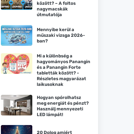
között? – A foltos
nagymacskák
útmutatója
Mennyibe kerül a
műszaki vizsga 2026-
ban?
Mi a különbség a
hagyományos Panangin
és a Panangin Forte
tabletták között? -
Részletes magyarázat
laikusoknak
Hogyan spórolhatsz
meg energiát és pénzt?
Használj mennyezeti
LED lámpát!
20 Dolog amiért