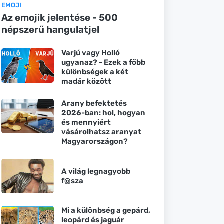
EMOJI
Az emojik jelentése - 500
népszerű hangulatjel
Varjú vagy Holló
ugyanaz? - Ezek a főbb
különbségek a két
madár között
Arany befektetés
2026-ban: hol, hogyan
és mennyiért
vásárolhatsz aranyat
Magyarországon?
A világ legnagyobb
f@sza
Mi a különbség a gepárd,
leopárd és jaguár