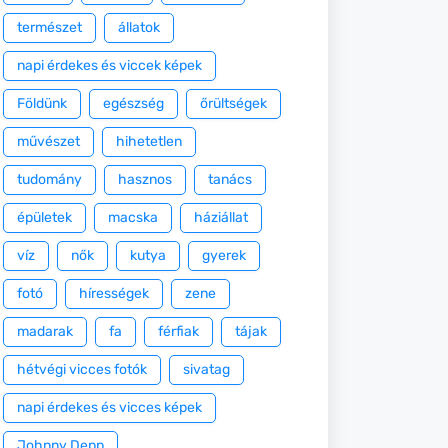
természet
állatok
napi érdekes és viccek képek
Földünk
egészség
őrültségek
művészet
hihetetlen
tudomány
hasznos
tanács
épületek
macska
háziállat
víz
nők
kutya
gyerek
fotó
hírességek
zene
madarak
fa
férfiak
tájak
hétvégi vicces fotók
sivatag
napi érdekes és vicces képek
Johnny Depp