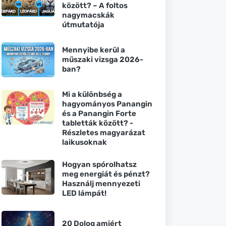
között? – A foltos
nagymacskák
útmutatója
Mennyibe kerül a
műszaki vizsga 2026-
ban?
Mi a különbség a
hagyományos Panangin
és a Panangin Forte
tabletták között? -
Részletes magyarázat
laikusoknak
Hogyan spórolhatsz
meg energiát és pénzt?
Használj mennyezeti
LED lámpát!
20 Dolog amiért