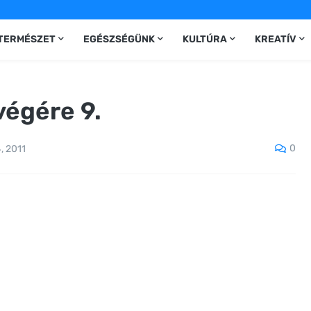
TERMÉSZET
EGÉSZSÉGÜNK
KULTÚRA
KREATÍV
végére 9.
0
, 2011