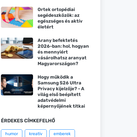
Ortek ortopédiai
segédeszközök: az
egészséges és aktív
életért
Arany befektetés
2026-ban: hol, hogyan
és mennyiért
vásárolhatsz aranyat
Magyarországon?
Hogy működik a
Samsung S26 Ultra
Privacy kijelzője? - A
világ első beépített
adatvédelmi
képernyőjének titkai
ÉRDEKES CÍMKEFELHŐ
humor
kreatív
emberek