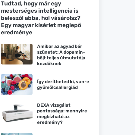
Tudtad, hogy már egy
mesterséges intelligencia is
beleszól abba, hol vásárolsz?
Egy magyar kísérlet meglepő
eredménye
Amikor az agyad kér
szünetet: A dopamin-
böjt teljes útmutatója
kezdőknek
Így derítheted ki, van-e
gyümölcsallergiád
DEXA vizsgálat
pontossága: mennyire
megbízható az
eredmény?