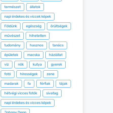
természet
állatok
napi érdekes és viccek képek
Földünk
egészség
őrültségek
művészet
hihetetlen
tudomány
hasznos
tanács
épületek
macska
háziállat
víz
nők
kutya
gyerek
fotó
hírességek
zene
madarak
fa
férfiak
tájak
hétvégi vicces fotók
sivatag
napi érdekes és vicces képek
Johnny Depp