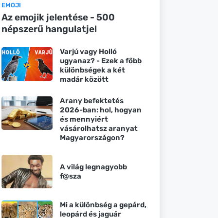
EMOJI
Az emojik jelentése - 500
népszerű hangulatjel
Varjú vagy Holló
ugyanaz? - Ezek a főbb
különbségek a két
madár között
Arany befektetés
2026-ban: hol, hogyan
és mennyiért
vásárolhatsz aranyat
Magyarországon?
A világ legnagyobb
f@sza
Mi a különbség a gepárd,
leopárd és jaguár