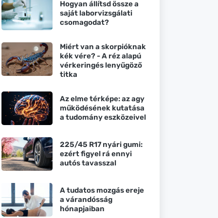
Hogyan állítsd össze a
saját laborvizsgálati
csomagodat?
Miért van a skorpióknak
kék vére? - A réz alapú
vérkeringés lenyűgöző
titka
Az elme térképe: az agy
működésének kutatása
a tudomány eszközeivel
225/45 R17 nyári gumi:
ezért figyel rá ennyi
autós tavasszal
A tudatos mozgás ereje
a várandósság
hónapjaiban