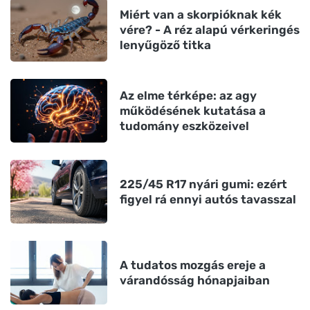
Miért van a skorpióknak kék
vére? - A réz alapú vérkeringés
lenyűgöző titka
Az elme térképe: az agy
működésének kutatása a
tudomány eszközeivel
225/45 R17 nyári gumi: ezért
figyel rá ennyi autós tavasszal
A tudatos mozgás ereje a
várandósság hónapjaiban