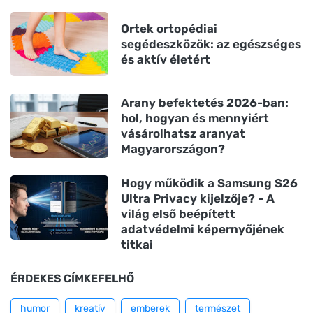
Ortek ortopédiai
segédeszközök: az egészséges
és aktív életért
Arany befektetés 2026-ban:
hol, hogyan és mennyiért
vásárolhatsz aranyat
Magyarországon?
Hogy működik a Samsung S26
Ultra Privacy kijelzője? - A
világ első beépített
adatvédelmi képernyőjének
titkai
ÉRDEKES CÍMKEFELHŐ
humor
kreatív
emberek
természet