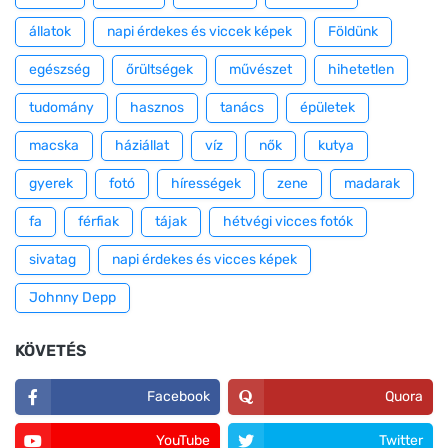
állatok
napi érdekes és viccek képek
Földünk
egészség
őrültségek
művészet
hihetetlen
tudomány
hasznos
tanács
épületek
macska
háziállat
víz
nők
kutya
gyerek
fotó
hírességek
zene
madarak
fa
férfiak
tájak
hétvégi vicces fotók
sivatag
napi érdekes és vicces képek
Johnny Depp
KÖVETÉS
Facebook
Quora
YouTube
Twitter