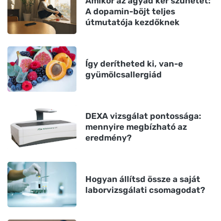
Amikor az agyad kér szünetet:
A dopamin-böjt teljes
útmutatója kezdőknek
Így derítheted ki, van-e
gyümölcsallergiád
DEXA vizsgálat pontossága:
mennyire megbízható az
eredmény?
Hogyan állítsd össze a saját
laborvizsgálati csomagodat?