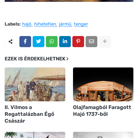
Labels:
hajó
hihetetlen
jármű
tenger
EZEK IS ÉRDEKELHETNEK
II. Vilmos a
Olajfamagból Faragott
Regattalázban Égő
Hajó 1737-ből
Császár