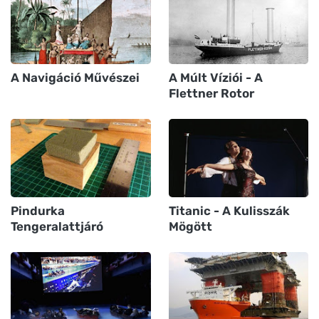
A Navigáció Művészei
A Múlt Víziói - A
Flettner Rotor
Pindurka
Titanic - A Kulisszák
Tengeralattjáró
Mögött