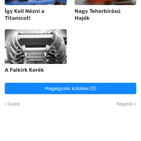
Így Kell Nézni a
Nagy Teherbírású
Titanicot!
Hajók
A Falkirk Kerék
Megjegyzés küldése (0)
Újabb
Régebbi