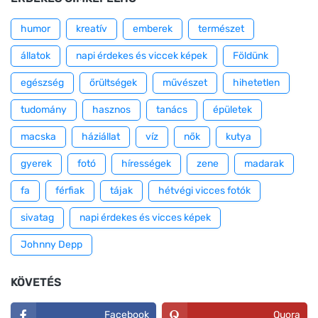
humor
kreatív
emberek
természet
állatok
napi érdekes és viccek képek
Földünk
egészség
őrültségek
művészet
hihetetlen
tudomány
hasznos
tanács
épületek
macska
háziállat
víz
nők
kutya
gyerek
fotó
hírességek
zene
madarak
fa
férfiak
tájak
hétvégi vicces fotók
sivatag
napi érdekes és vicces képek
Johnny Depp
KÖVETÉS
Facebook
Quora