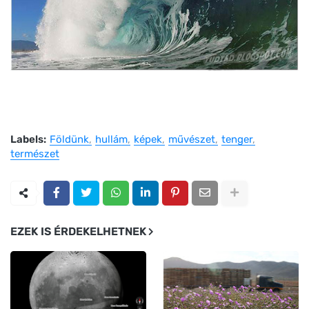
Labels:
Földünk
hullám
képek
művészet
tenger
természet
EZEK IS ÉRDEKELHETNEK