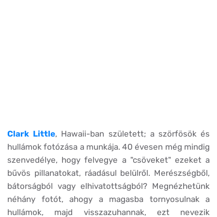
Clark Little
, Hawaii-ban született; a szörfösök és
hullámok fotózása a munkája. 40 évesen még mindig
szenvedélye, hogy felvegye a "csöveket" ezeket a
bűvös pillanatokat, ráadásul belülről. Merészségből,
bátorságból vagy elhivatottságból? Megnézhetünk
néhány fotót, ahogy a magasba tornyosulnak a
hullámok, majd visszazuhannak, ezt nevezik