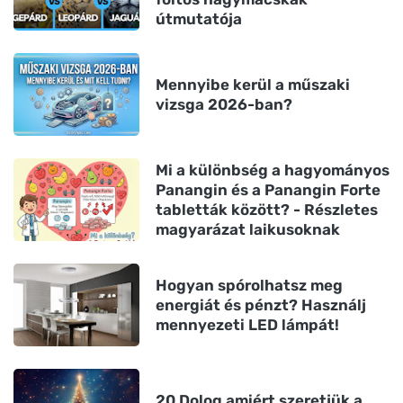
útmutatója
Mennyibe kerül a műszaki
vizsga 2026-ban?
Mi a különbség a hagyományos
Panangin és a Panangin Forte
tabletták között? - Részletes
magyarázat laikusoknak
Hogyan spórolhatsz meg
energiát és pénzt? Használj
mennyezeti LED lámpát!
20 Dolog amiért szeretjük a