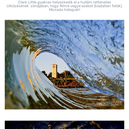
Clark Little gyakran helyezkedik el a hullám rettenetes
ütközésének zónájában, hogy filmre vegye ezeket (kiadatlan fotók).
Micsoda hidegvér!