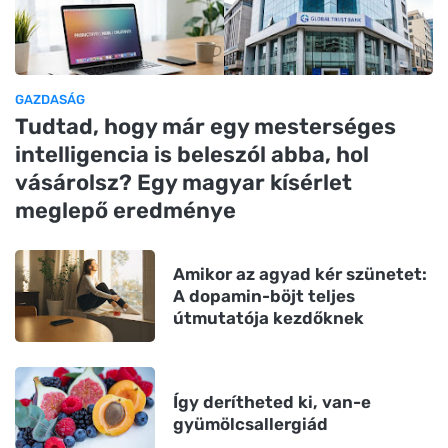
GAZDASÁG
Tudtad, hogy már egy mesterséges
intelligencia is beleszól abba, hol
vásárolsz? Egy magyar kísérlet
meglepő eredménye
Amikor az agyad kér szünetet:
A dopamin-böjt teljes
útmutatója kezdőknek
Így derítheted ki, van-e
gyümölcsallergiád