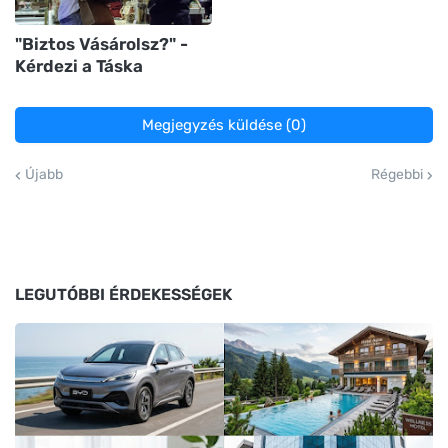
"Biztos Vásárolsz?" -
Kérdezi a Táska
Megjegyzés küldése (0)
Újabb
Régebbi
LEGUTÓBBI ÉRDEKESSÉGEK