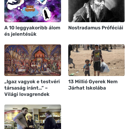
A 10 leggyakoribb álom
Nostradamus Próféciái
és jelentésük
„Igaz vagyok e testvéri
13 Millió Gyerek Nem
társaság iránt…” –
Járhat Iskolába
Világi lovagrendek