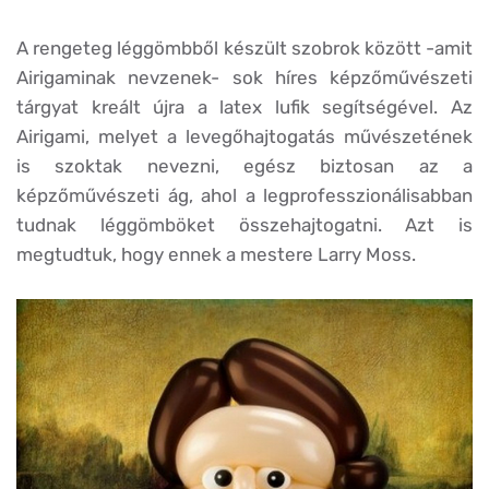
A rengeteg léggömbből készült szobrok között -amit
Airigaminak nevzenek- sok híres képzőművészeti
tárgyat kreált újra a latex lufik segítségével. Az
Airigami, melyet a levegőhajtogatás művészetének
is szoktak nevezni, egész biztosan az a
képzőművészeti ág, ahol a legprofesszionálisabban
tudnak léggömböket összehajtogatni. Azt is
megtudtuk, hogy ennek a mestere Larry Moss.