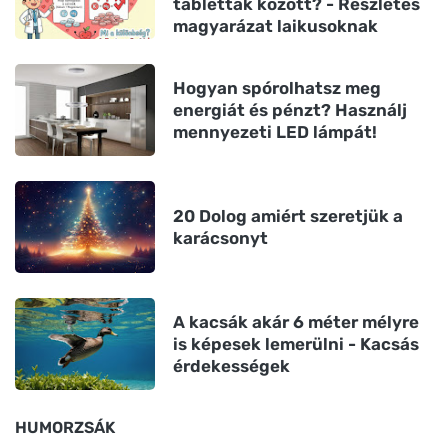
tabletták között? - Részletes
magyarázat laikusoknak
Hogyan spórolhatsz meg
energiát és pénzt? Használj
mennyezeti LED lámpát!
20 Dolog amiért szeretjük a
karácsonyt
A kacsák akár 6 méter mélyre
is képesek lemerülni - Kacsás
érdekességek
HUMORZSÁK