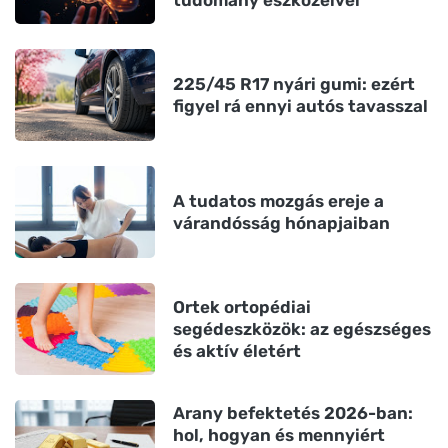
tudomány eszközeivel
225/45 R17 nyári gumi: ezért
figyel rá ennyi autós tavasszal
A tudatos mozgás ereje a
várandósság hónapjaiban
Ortek ortopédiai
segédeszközök: az egészséges
és aktív életért
Arany befektetés 2026-ban:
hol, hogyan és mennyiért