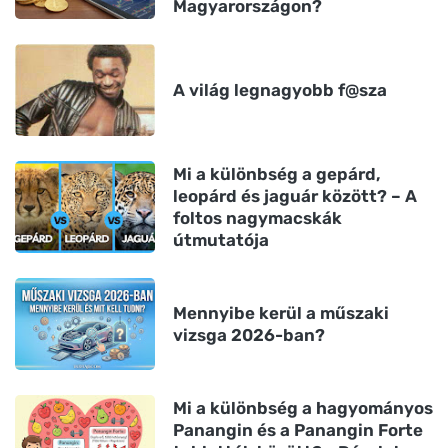
Magyarországon?
A világ legnagyobb f@sza
Mi a különbség a gepárd,
leopárd és jaguár között? – A
foltos nagymacskák
útmutatója
Mennyibe kerül a műszaki
vizsga 2026-ban?
Mi a különbség a hagyományos
Panangin és a Panangin Forte