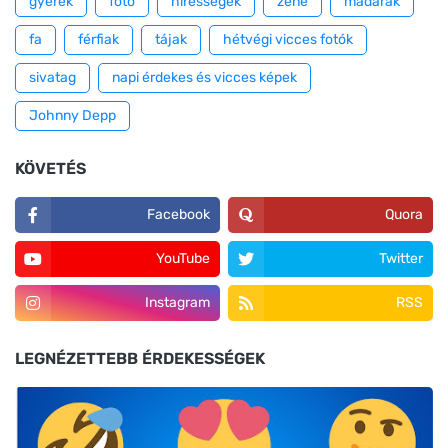
gyerek
fotó
hírességek
zene
madarak
fa
férfiak
tájak
hétvégi vicces fotók
sivatag
napi érdekes és vicces képek
Johnny Depp
KÖVETÉS
Facebook
Quora
YouTube
Twitter
Instagram
RSS
LEGNÉZETTEBB ÉRDEKESSÉGEK