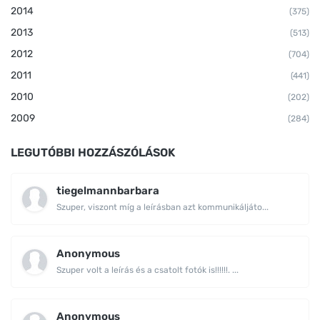
2014
(375)
2013
(513)
2012
(704)
2011
(441)
2010
(202)
2009
(284)
LEGUTÓBBI HOZZÁSZÓLÁSOK
tiegelmannbarbara
Szuper, viszont míg a leírásban azt kommunikáljáto...
Anonymous
Szuper volt a leírás és a csatolt fotók is!!!!!!. ...
Anonymous