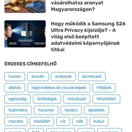
vásárolhatsz aranyat
Magyarországon?
Hogy működik a Samsung S26
Ultra Privacy kijelzője? - A
világ első beépített
adatvédelmi képernyőjének
titkai
ÉRDEKES CÍMKEFELHŐ
humor
kreatív
emberek
természet
állatok
napi érdekes és viccek képek
Földünk
egészség
őrültségek
művészet
hihetetlen
tudomány
hasznos
tanács
épületek
macska
háziállat
víz
nők
kutya